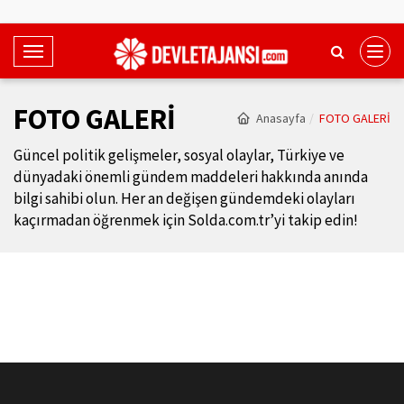
T
o
g
FOTO GALERİ
Anasayfa
FOTO GALERİ
g
l
Güncel politik gelişmeler, sosyal olaylar, Türkiye ve
e
dünyadaki önemli gündem maddeleri hakkında anında
N
bilgi sahibi olun. Her an değişen gündemdeki olayları
a
kaçırmadan öğrenmek için Solda.com.tr’yi takip edin!
v
i
g
a
t
i
o
n