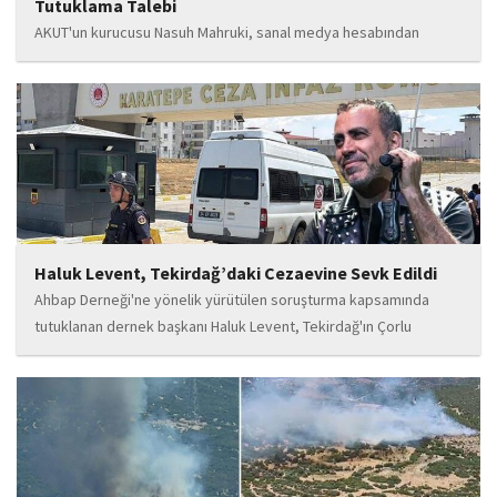
Tutuklama Talebi
AKUT'un kurucusu Nasuh Mahruki, sanal medya hesabından
yaptığı '15 Temmuz' paylaşımı nedeniyle 'Halkı kin ve düşmanlığa
tahrik veya aşağılama' suçundan gözaltına alındı. Mahruki,
tutuklama talebiyle Sulh Ceza Hakimliği'ne sevk edildi.
Haluk Levent, Tekirdağ’daki Cezaevine Sevk Edildi
Ahbap Derneği'ne yönelik yürütülen soruşturma kapsamında
tutuklanan dernek başkanı Haluk Levent, Tekirdağ'ın Çorlu
ilçesindeki Karatepe Ceza İnfaz Kurumu'na konuldu.