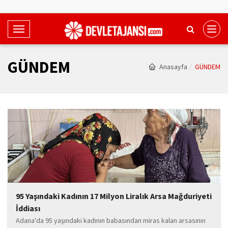
T
o
g
GÜNDEM
Anasayfa
GÜNDEM
g
l
e
N
a
v
i
g
a
t
i
95 Yaşındaki Kadının 17 Milyon Liralık Arsa Mağduriyeti
o
İddiası
n
Adana'da 95 yaşındaki kadının babasından miras kalan arsasının