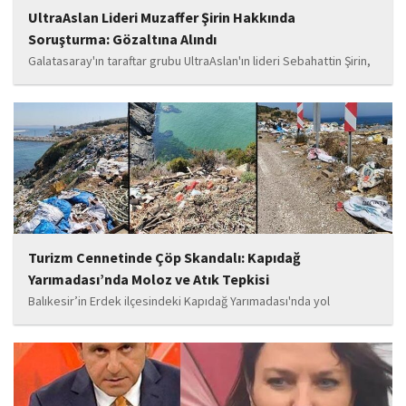
UltraAslan Lideri Muzaffer Şirin Hakkında
Soruşturma: Gözaltına Alındı
Galatasaray'ın taraftar grubu UltraAslan'ın lideri Sebahattin Şirin,
sanal medya paylaşımları nedeniyle başlatılan soruşturma
kapsamında gözaltına alındı.
Turizm Cennetinde Çöp Skandalı: Kapıdağ
Yarımadası’nda Moloz ve Atık Tepkisi
Balıkesir’in Erdek ilçesindeki Kapıdağ Yarımadası'nda yol
kenarlarına dökülen inşaat molozları ile çöpler, denize kadar
ulaştı.