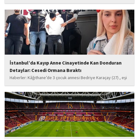
zorla satılmasına yardımcı olduğu öne sürülen kızı, hakkındaki
iddiaları kabul etmeyerek, annesinin elini öpüp kendisinin hiçbir
şey yapmadığını söyledi. 17 milyon liranın...
İstanbul’da Kayıp Anne Cinayetinde Kan Donduran
Detaylar: Cesedi Ormana Bıraktı
Haberler: Kâğıthane’de 3 çocuk annesi Bedriye Karaçay (27) , eşi
Volkan K. (30) tarafından boğularak öldürüldükten sonra cesedi
Sarıyer Ayazağa’daki ormanlık alanda bulundu. Polis ekipleri
tarafından yakalanan ve çıkarıldığı mahkemece...