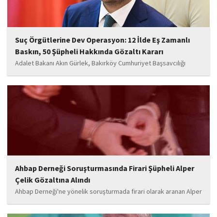
Suç Örgütlerine Dev Operasyon: 12 İlde Eş Zamanlı
Baskın, 50 Şüpheli Hakkında Gözaltı Kararı
Adalet Bakanı Akın Gürlek, Bakırköy Cumhuriyet Başsavcılığı
tarafından yürütülen soruşturma kapsamında; suç örgütleriyle
irtibat ve menfaat ilişkisi içerisinde oldukları değerlendirilen,
aralarında kamu görevlilerinin de bulunduğu 50 şüpheliye yönelik
operasyon başlatıldığını...
Ahbap Derneği Soruşturmasında Firari Şüpheli Alper
Çelik Gözaltına Alındı
Ahbap Derneği'ne yönelik soruşturmada firari olarak aranan Alper
Çelik gözaltına alındı. Çelik, emniyetteki işlemlerinin ardından
adliyeye sevk edildi.