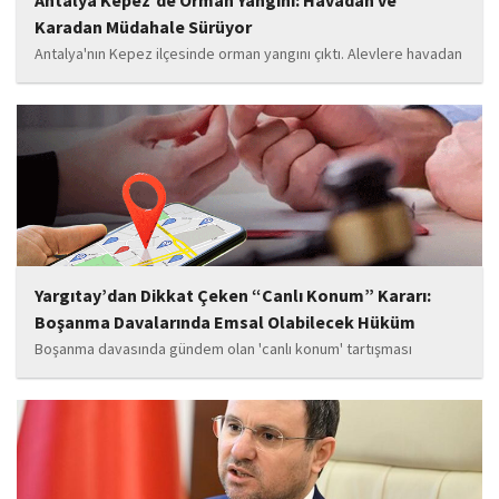
Antalya Kepez’de Orman Yangını: Havadan ve
Karadan Müdahale Sürüyor
Antalya'nın Kepez ilçesinde orman yangını çıktı. Alevlere havadan
ve karadan müdahale ediliyor.
Yargıtay’dan Dikkat Çeken “Canlı Konum” Kararı:
Boşanma Davalarında Emsal Olabilecek Hüküm
Boşanma davasında gündem olan 'canlı konum' tartışması
Yargıtay'a kadar taşındı. Eşine her gün belirli saatlerde canlı
konum göndermesini zorunlu tuttuğu öne sürülen kadınla ilgili
davada dikkat çeken bir karar çıktı....