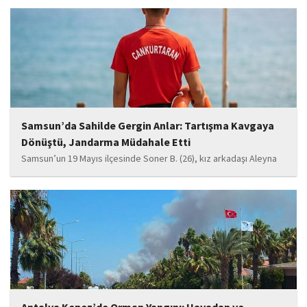
uyruklu 25 organizatör ile 355 düzensiz göçmenin yakalandığını
açıkladı.
Samsun’da Sahilde Gergin Anlar: Tartışma Kavgaya
Dönüştü, Jandarma Müdahale Etti
Samsun’un 19 Mayıs ilçesinde Soner B. (26), kız arkadaşı Aleyna
T.’yi (27), jandarmanın talebi üzerine denizden çıkarmak isteyen
cankurtaranlara video çektikleri iddiasıyla saldırdı. Jandarma,
havaya ateş açıp biber gazı kullanarak...