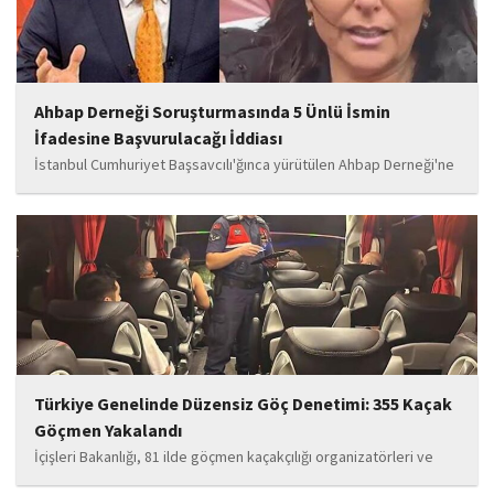
Ahbap Derneği Soruşturmasında 5 Ünlü İsmin
İfadesine Başvurulacağı İddiası
İstanbul Cumhuriyet Başsavcılı'ğınca yürütülen Ahbap Derneği'ne
yönelik soruşturma kapsamında, Ece Üner, Fatih Portakal, Feyza
Altun, Gökhan Özoğuz ve Öykü Serter’in ifadelerine
başvurulacağı belirtildi.
Türkiye Genelinde Düzensiz Göç Denetimi: 355 Kaçak
Göçmen Yakalandı
İçişleri Bakanlığı, 81 ilde göçmen kaçakçılığı organizatörleri ve
düzensiz göçe yönelik düzenlenen denetimlerde 3'ü yabancı