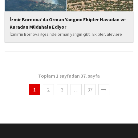
İzmir Bornova’da Orman Yangını: Ekipler Havadan ve
Karadan Müdahale Ediyor
İzmir’in Bornova ilçesinde orman yangın çıktı. Ekipler, alevlere
havadan ve karadan müdahale ediyor.
Toplam 1 sayfadan 37. sayfa
1
2
3
…
37