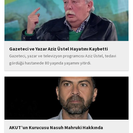
Gazeteci ve Yazar Aziz Üstel Hayatını Kaybetti
Gazeteci, yazar ve televizyon programcısı Aziz Üstel, tedavi
gördüğü hastanede 80 yaşında yaşamını yitirdi.
AKUT’un Kurucusu Nasuh Mahruki Hakkında