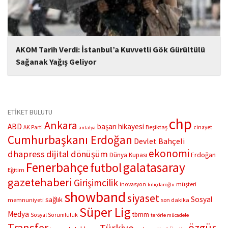
AKOM Tarih Verdi: İstanbul’a Kuvvetli Gök Gürültülü
Sağanak Yağış Geliyor
İstanbul Büyükşehir Belediyesi (İBB) Afet Koordinasyon Merkezi
(AKOM), cuma günü 28 dereceye kadar çıkacak hava
sıcaklıklarının hafta sonu düşüşe geçeceğini ve 26 Mayıs
Pazartesi günü şiddetini artırarak gök gürültülü sağanak...
ETİKET BULUTU
chp
Ankara
ABD
başarı hikayesi
Beşiktaş
AK Parti
cinayet
antalya
Cumhurbaşkanı Erdoğan
Devlet Bahçeli
ekonomi
dhapress
dijital dönüşüm
Erdoğan
Dünya Kupası
Fenerbahçe
galatasaray
futbol
Eğitim
gazetehaberi
Girişimcilik
müşteri
inovasyon
kılıçdaroğlu
showband
siyaset
Sosyal
sağlık
memnuniyeti
son dakika
Süper Lig
Medya
tbmm
Sosyal Sorumluluk
terörle mücadele
Transfer
özgür