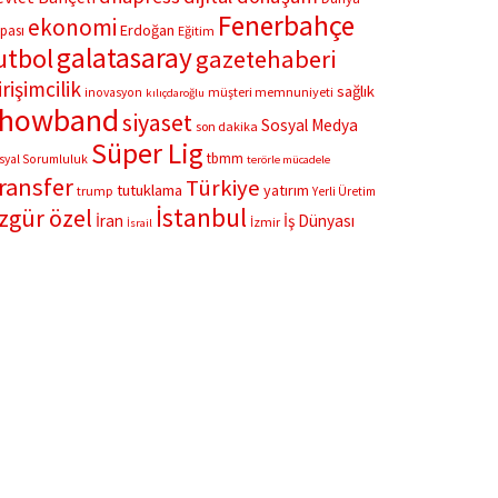
Fenerbahçe
ekonomi
Erdoğan
pası
Eğitim
galatasaray
utbol
gazetehaberi
irişimcilik
sağlık
müşteri memnuniyeti
inovasyon
kılıçdaroğlu
showband
siyaset
Sosyal Medya
son dakika
Süper Lig
tbmm
syal Sorumluluk
terörle mücadele
ransfer
Türkiye
tutuklama
yatırım
trump
Yerli Üretim
İstanbul
zgür özel
İran
İş Dünyası
İzmir
İsrail