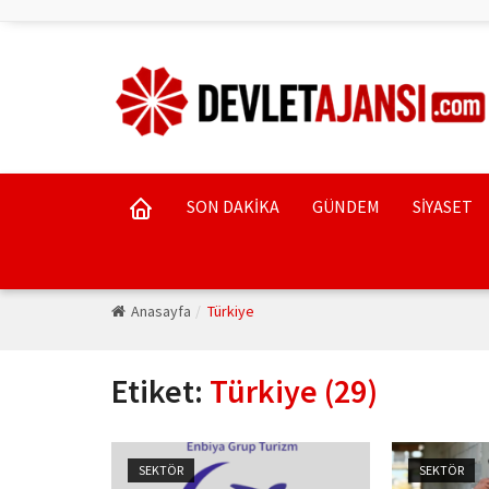
SON DAKİKA
GÜNDEM
SİYASET
Anasayfa
Türkiye
Etiket:
Türkiye (29)
SEKTÖR
SEKTÖR