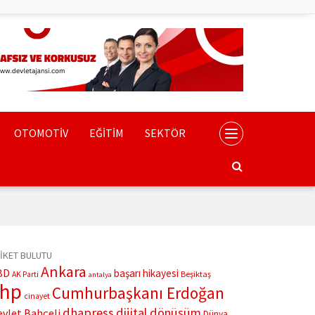
OTOMOTİV
EĞİTİM
SEKTÖR
İKET BULUTU
Ankara
BD
başarı hikayesi
Beşiktaş
AK Parti
antalya
chp
Cumhurbaşkanı Erdoğan
cinayet
dhapress
dijital dönüşüm
evlet Bahçeli
Dünya