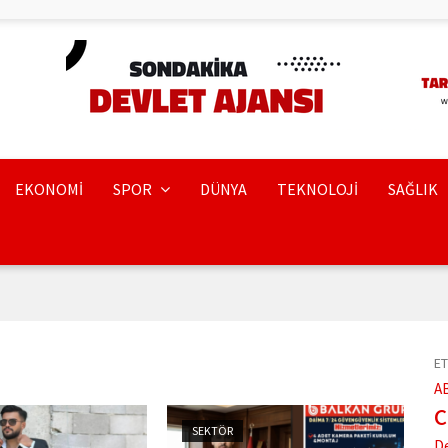
EKONOMİ
SPOR
DÜNYA
TEKNOLOJİ
SAĞLIK
ET
A
SEKTÖR
D