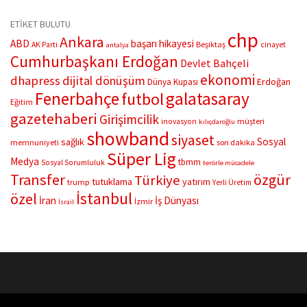
ETİKET BULUTU
chp
Ankara
ABD
başarı hikayesi
Beşiktaş
AK Parti
cinayet
antalya
Cumhurbaşkanı Erdoğan
Devlet Bahçeli
ekonomi
dhapress
dijital dönüşüm
Erdoğan
Dünya Kupası
Fenerbahçe
galatasaray
futbol
Eğitim
gazetehaberi
Girişimcilik
müşteri
inovasyon
kılıçdaroğlu
showband
siyaset
Sosyal
sağlık
memnuniyeti
son dakika
Süper Lig
Medya
tbmm
Sosyal Sorumluluk
terörle mücadele
Transfer
özgür
Türkiye
tutuklama
yatırım
trump
Yerli Üretim
İstanbul
özel
İran
İş Dünyası
İzmir
İsrail