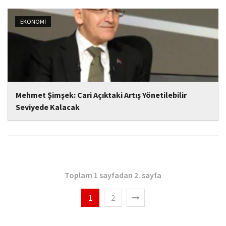
üretim ve ihracat adetleri ile pazar verilerini açıkladı.
EKONOMİ
Mehmet Şimşek: Cari Açıktaki Artış Yönetilebilir
Seviyede Kalacak
Hazine ve Maliye Bakanı Mehmet Şimşek, Bu yıl enerji ve enerji
dışı emtia fiyatlarındaki yüksek seyir nedeniyle cari açık artacak.
Uyguladığımız programla sağladığımız kazanımlar ve güçlenen
makroekonomik temeller sayesinde bu...
Toplam 1 sayfadan 2. sayfa
1
2