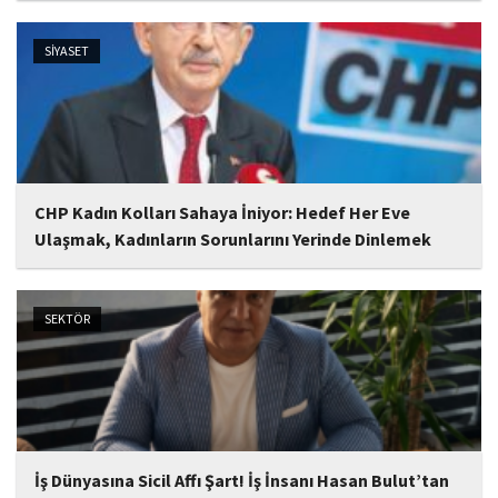
Karahan, Erzurum Ticaret ve Sanayi Odası'nda (ETSO)
düzenlenen ekonomi istişare toplantısına katıldı.
SİYASET
CHP Kadın Kolları Sahaya İniyor: Hedef Her Eve
Ulaşmak, Kadınların Sorunlarını Yerinde Dinlemek
CHP Genel Başkanı Kemal Kılıçdaroğlu, evdeki her kadına
ulaşılması talimatını verdi.
SEKTÖR
İş Dünyasına Sicil Affı Şart! İş İnsanı Hasan Bulut’tan