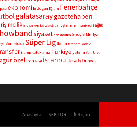
Fenerbahçe
ekonomi
Erdoğan
pası
Eğitim
galatasaray
utbol
gazetehaberi
irişimcilik
sağlık
müşteri memnuniyeti
inovasyon
kılıçdaroğlu
showband
siyaset
Sosyal Medya
son dakika
Süper Lig
tbmm
syal Sorumluluk
terörle mücadele
ransfer
Türkiye
tutuklama
yatırım
trump
Yerli Üretim
İstanbul
zgür özel
İran
İş Dünyası
İzmir
İsrail
Anasayfa
SEKTÖR
İletişim