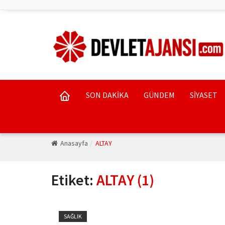
SON DAKİKA
GÜNDEM
SİYASET
Anasayfa
ALTAY
Etiket:
ALTAY (1)
SAĞLIK