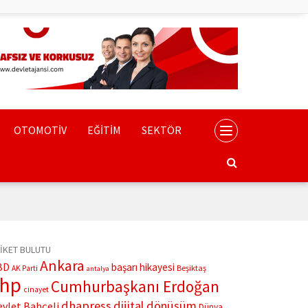
OTOMOTİV
EĞİTİM
SEKTÖR
İKET BULUTU
Ankara
BD
başarı hikayesi
Beşiktaş
AK Parti
antalya
chp
Cumhurbaşkanı Erdoğan
cinayet
dhapress
dijital dönüşüm
evlet Bahçeli
Dünya