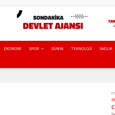
EKONOMİ
SPOR
DÜNYA
TEKNOLOJİ
SAĞLIK
ET
A
D