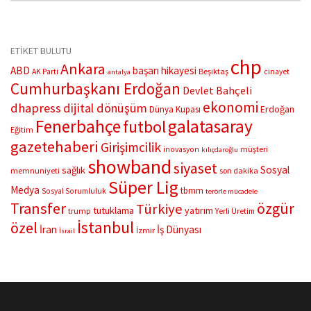
kuruyemiş işleme makinelerinde geliştirdiği yenilikçi sistemlerle
Türkiye’nin yanı sıra dünya pazarında da adından söz ettiriyor.
Kuruluşundan bu yana kalite, dayanıklılık ve teknolojiyi ön...
ETİKET BULUTU
chp
Ankara
ABD
başarı hikayesi
Beşiktaş
AK Parti
cinayet
antalya
Cumhurbaşkanı Erdoğan
Devlet Bahçeli
ekonomi
dhapress
dijital dönüşüm
Erdoğan
Dünya Kupası
Fenerbahçe
galatasaray
futbol
Eğitim
gazetehaberi
Girişimcilik
müşteri
inovasyon
kılıçdaroğlu
showband
siyaset
Sosyal
sağlık
memnuniyeti
son dakika
Süper Lig
Medya
tbmm
Sosyal Sorumluluk
terörle mücadele
Transfer
özgür
Türkiye
tutuklama
yatırım
trump
Yerli Üretim
İstanbul
özel
İran
İş Dünyası
İzmir
İsrail