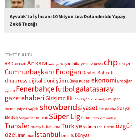
Ayvalık’ta İş İnsanı 10 Milyon Lira Dolandırıldı: Yapay
Zekâ Tuzağı
Balıkesir Ayvalık’ta yaşayan iş insanı İ.D., borsada yüksek kazanç
vaadiyle 10 milyon TL dolandırıldı. Dolandırıcılar, kendilerini
yatırım uzmanı olarak tanıtıp yapay zeka ile oluşturdukları sahte
fotoğraflarla güven kazandı. Olayın organize...
ETİKET BULUTU
chp
Ankara
ABD
başarı hikayesi
Beşiktaş
AK Parti
cinayet
antalya
Cumhurbaşkanı Erdoğan
Devlet Bahçeli
ekonomi
dhapress
dijital dönüşüm
Erdoğan
Dünya Kupası
Fenerbahçe
galatasaray
futbol
Eğitim
gazetehaberi
Girişimcilik
müşteri
inovasyon
kılıçdaroğlu
showband
siyaset
Sosyal
sağlık
memnuniyeti
son dakika
Süper Lig
Medya
tbmm
Sosyal Sorumluluk
terörle mücadele
Transfer
özgür
Türkiye
tutuklama
yatırım
trump
Yerli Üretim
İstanbul
özel
İran
İş Dünyası
İzmir
İsrail