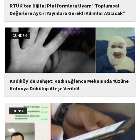
RTÜK’ten Dijital Platformlara Uyarı: “Toplumsal
Değerlere Aykırı Yayınlara Gerekli Adımlar Atılacak”
Radyo ve Televizyon Üst Kurulu (RTÜK), dijital bir platformda
yayımlanan Jasmine adlı yapıma, Türk toplumunun temelini
oluşturan aile yapısını hedef alan, milli ve manevi değerlerle
GÜNDEM
açıkça çelişen, kadını istismar eden...
Kadıköy’de Dehşet: Kadın Eğlence Mekanında Yüzüne
Kolonya Dökülüp Ateşe Verildi!
İstanbul Kadıköy'de bir eğlence mekanında, 31 yaşındaki Gözde
Yılmaz'ın yüzüne kolonya dökerek ateşe verdiği iddia edilen
kadın şüpheli tutuklandı.
DÜNYA