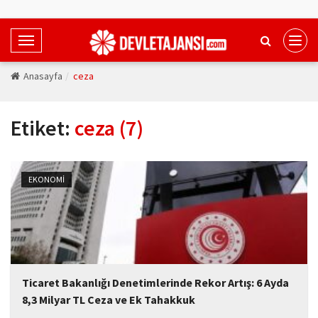
T
o
Anasayfa
ceza
g
g
l
Etiket:
ceza (7)
e
N
a
v
EKONOMİ
i
g
a
t
i
Ticaret Bakanlığı Denetimlerinde Rekor Artış: 6 Ayda
o
8,3 Milyar TL Ceza ve Ek Tahakkuk
n
Ticaret Bakanlığı, sonradan kontrol firma denetimleri ile ikincil