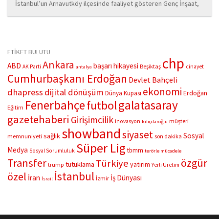
İstanbul’un Arnavutköy ilçesinde faaliyet gösteren Genç İnşaat,
kurucusu İbrahim Nalcı liderliğinde sektöre yeni bir soluk
getiriyor. Adını gençlikten, enerjiden ve yenilikten alan firma;
güçlü iş ahlakı, modern vizyonu ve kaliteli...
ETİKET BULUTU
chp
Ankara
ABD
başarı hikayesi
Beşiktaş
AK Parti
cinayet
antalya
Cumhurbaşkanı Erdoğan
Devlet Bahçeli
ekonomi
dhapress
dijital dönüşüm
Erdoğan
Dünya Kupası
Fenerbahçe
galatasaray
futbol
Eğitim
gazetehaberi
Girişimcilik
müşteri
inovasyon
kılıçdaroğlu
showband
siyaset
Sosyal
sağlık
memnuniyeti
son dakika
Süper Lig
Medya
tbmm
Sosyal Sorumluluk
terörle mücadele
Transfer
özgür
Türkiye
tutuklama
yatırım
trump
Yerli Üretim
İstanbul
özel
İran
İş Dünyası
İzmir
İsrail