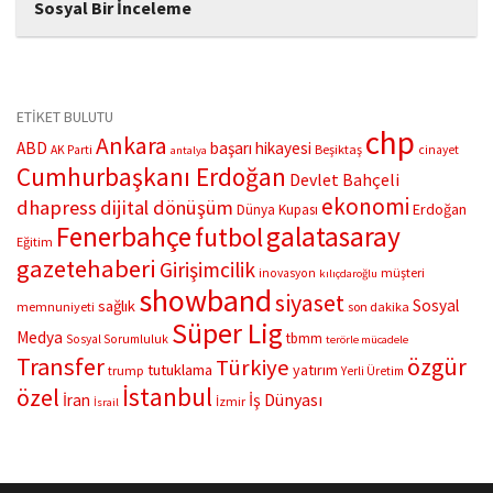
Sosyal Bir İnceleme
Mısyaar Nikahı ve Geçici Evlilik:Karşılaştırmalı Fıkhî ve Sosyal Bir
İnceleme Yazar: Mesud Ali Mawlood İslami Bilgiler ve Şeriat–Aile
Hukuku Yüksek Lisans Derecesi Urmia Üniversitesi – Edebiyat ve
Beşeri Bilimler Fakültesi,...
ETİKET BULUTU
chp
Ankara
ABD
başarı hikayesi
Beşiktaş
AK Parti
cinayet
antalya
Cumhurbaşkanı Erdoğan
Devlet Bahçeli
ekonomi
dhapress
dijital dönüşüm
Erdoğan
Dünya Kupası
Fenerbahçe
galatasaray
futbol
Eğitim
gazetehaberi
Girişimcilik
müşteri
inovasyon
kılıçdaroğlu
showband
siyaset
Sosyal
sağlık
memnuniyeti
son dakika
Süper Lig
Medya
tbmm
Sosyal Sorumluluk
terörle mücadele
Transfer
özgür
Türkiye
tutuklama
yatırım
trump
Yerli Üretim
İstanbul
özel
İş Dünyası
İran
İzmir
İsrail