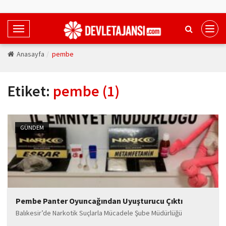
T
o
Anasayfa
pembe
g
g
l
Etiket:
pembe (1)
e
N
a
v
GÜNDEM
i
g
a
t
i
Pembe Panter Oyuncağından Uyuşturucu Çıktı
o
n
Balıkesir’de Narkotik Suçlarla Mücadele Şube Müdürlüğü
ekiplerinin düzenlediği uyuşturucu operasyonunda dikkat çeken