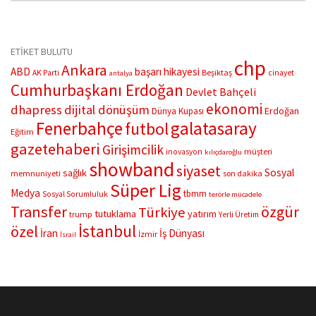
bir ayrıntı ortaya çıktı.
ETİKET BULUTU
chp
Ankara
ABD
başarı hikayesi
Beşiktaş
AK Parti
cinayet
antalya
Cumhurbaşkanı Erdoğan
Devlet Bahçeli
ekonomi
dhapress
dijital dönüşüm
Erdoğan
Dünya Kupası
Fenerbahçe
galatasaray
futbol
Eğitim
gazetehaberi
Girişimcilik
müşteri
inovasyon
kılıçdaroğlu
showband
siyaset
Sosyal
sağlık
memnuniyeti
son dakika
Süper Lig
Medya
tbmm
Sosyal Sorumluluk
terörle mücadele
Transfer
özgür
Türkiye
tutuklama
yatırım
trump
Yerli Üretim
İstanbul
özel
İran
İş Dünyası
İzmir
İsrail