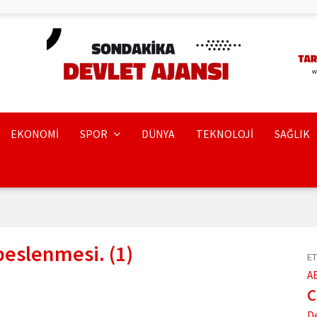
EKONOMİ
SPOR
DÜNYA
TEKNOLOJİ
SAĞLIK
beslenmesi. (1)
ET
A
D