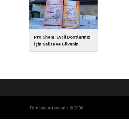
Pro Chem: Evcil Dostlarınız
İçin Kalite ve Güvenin
Adresi
Pro Chem: Evcil Dostlarınız İçin
Kalite ve Güvenin Adresi Evcil
hayvan sahipleri için bir markaya
duyulan güven ve ürünlerin
kalitesi, asla taviz verilemeyecek
iki temel kriterdir. Piyasada hızla
yükselen bir...
Tüm hakları saklıdır. © 2000