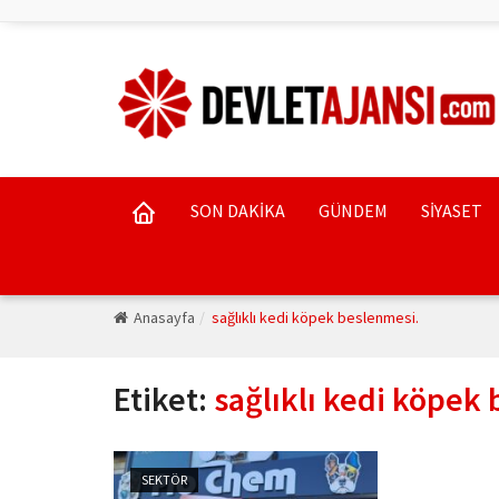
SON DAKİKA
GÜNDEM
SİYASET
Anasayfa
sağlıklı kedi köpek beslenmesi.
Etiket:
sağlıklı kedi köpek 
SEKTÖR