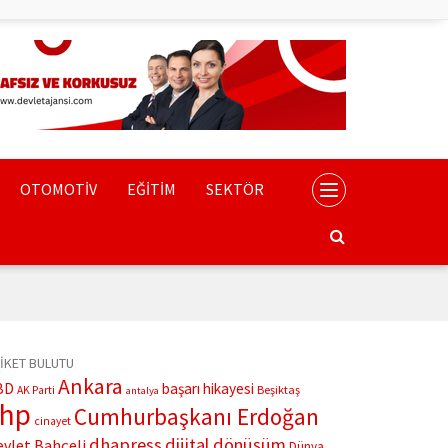
OTOMOTİV
EĞİTİM
SEKTÖR
İKET BULUTU
Ankara
BD
başarı hikayesi
Beşiktaş
AK Parti
antalya
chp
Cumhurbaşkanı Erdoğan
cinayet
dhapress
dijital dönüşüm
evlet Bahçeli
Dünya