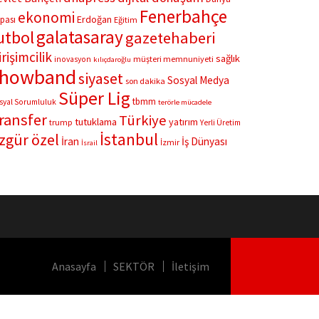
Fenerbahçe
ekonomi
Erdoğan
pası
Eğitim
galatasaray
utbol
gazetehaberi
irişimcilik
sağlık
müşteri memnuniyeti
inovasyon
kılıçdaroğlu
showband
siyaset
Sosyal Medya
son dakika
Süper Lig
tbmm
syal Sorumluluk
terörle mücadele
ransfer
Türkiye
tutuklama
yatırım
trump
Yerli Üretim
İstanbul
zgür özel
İran
İş Dünyası
İzmir
İsrail
Anasayfa
SEKTÖR
İletişim