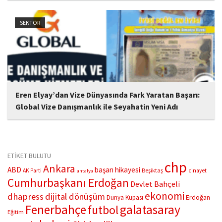
ve Amerika Birleşik Devletleri için vize randevusu bulmakta ciddi
zorluk yaşıyor. Randevu krizinin giderek büyüdüğünü belirten
SEKTÖR
PSM Vize sahibi Sergen Altunbaş, mevcut...
Eren Elyay’dan Vize Dünyasında Fark Yaratan Başarı:
Global Vize Danışmanlık ile Seyahatin Yeni Adı
Yurt dışına çıkmak artık sadece bir hayal değil, doğru ellerde
planlanmış bir yolculuk! İstanbul Bakırköy’ün kalbinde hizmet
veren Global Vize Danışmanlık ve Tercüme Hizmetleri, son
dönemlerde adından sıkça söz ettiriyor....
ETİKET BULUTU
chp
Ankara
ABD
başarı hikayesi
Beşiktaş
AK Parti
cinayet
antalya
Cumhurbaşkanı Erdoğan
Devlet Bahçeli
ekonomi
dhapress
dijital dönüşüm
Erdoğan
Dünya Kupası
Fenerbahçe
galatasaray
futbol
Eğitim