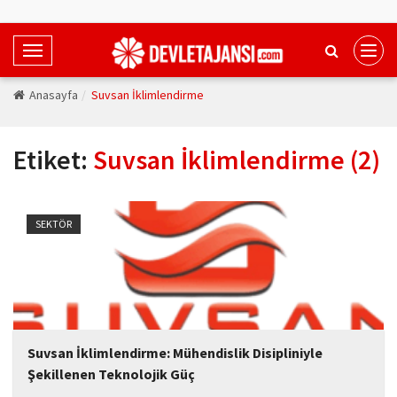
T
o
Anasayfa
Suvsan İklimlendirme
g
g
l
Etiket:
Suvsan İklimlendirme (2)
e
N
a
v
SEKTÖR
i
g
a
t
i
Suvsan İklimlendirme: Mühendislik Disipliniyle
o
Şekillenen Teknolojik Güç
n
Suvsan İklimlendirme, isminde “iklimlendirme” ifadesini taşısa