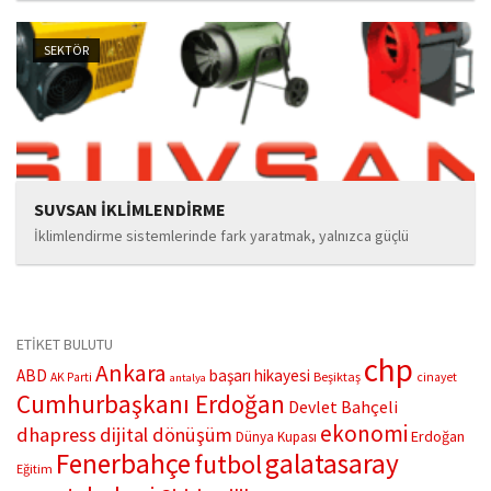
da, özünde mühendislik odaklı bir vizyona sahip bir teknoloji
firmasıdır. Faaliyetlerini yalnızca ürün üretimi ya da satışına değil,
SEKTÖR
mühendislik bilimi temelinde geliştirilen sistemsel çözümlere...
SUVSAN İKLİMLENDİRME
İklimlendirme sistemlerinde fark yaratmak, yalnızca güçlü
ekipmanlarla değil; akılcı mühendislik, doğru analiz ve
sürdürülebilir çözümlerle mümkündür. İşte Suvsan İklimlendirme,
tam da bu anlayışla hareket ederek sektördeki yenilikçi kimliğiyle
öne çıkıyor....
ETİKET BULUTU
chp
Ankara
ABD
başarı hikayesi
Beşiktaş
AK Parti
cinayet
antalya
Cumhurbaşkanı Erdoğan
Devlet Bahçeli
ekonomi
dhapress
dijital dönüşüm
Erdoğan
Dünya Kupası
Fenerbahçe
galatasaray
futbol
Eğitim