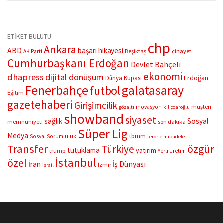
Toroslar ilçesinde 16 yaşındaki Hiranur Nilgün A. otomobilde
tabancayla vurulmuş halde ölü bulundu. Önce kız arkadaşının...
ETİKET BULUTU
chp
Ankara
ABD
başarı hikayesi
Beşiktaş
cinayet
AK Parti
Cumhurbaşkanı Erdoğan
Devlet Bahçeli
ekonomi
dhapress
dijital dönüşüm
Erdoğan
Dünya Kupası
Fenerbahçe
galatasaray
futbol
Eğitim
gazetehaberi
Girişimcilik
müşteri
inovasyon
gözaltı
kılıçdaroğlu
showband
siyaset
sağlık
Sosyal
memnuniyeti
son dakika
Süper Lig
Medya
tbmm
Sosyal Sorumluluk
terörle mücadele
Transfer
Türkiye
özgür
tutuklama
yatırım
trump
Yerli Üretim
İstanbul
özel
İş Dünyası
İran
İzmir
İsrail