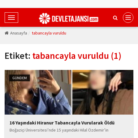
T
o
Anasayfa
tabancayla vuruldu
g
g
l
Etiket:
tabancayla vuruldu (1)
e
N
a
v
GÜNDEM
i
g
a
t
i
16 Yaşındaki Hiranur Tabancayla Vurularak Öldü
o
n
Boğaziçi Üniversitesi’nde 15 yaşındaki Hilal Özdemir’in
öldürülmesinin ardından bir acı haber de Mersin’den geldi.