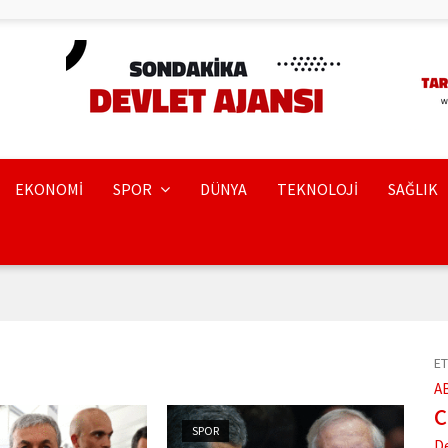
EKONOMİ
SPOR
DÜNYA
TEKNOLOJİ
SAĞLIK
ET
A
SPOR
D