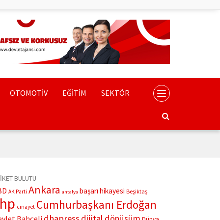
OTOMOTİV
EĞİTİM
SEKTÖR
İKET BULUTU
Ankara
BD
başarı hikayesi
Beşiktaş
AK Parti
antalya
chp
Cumhurbaşkanı Erdoğan
cinayet
dhapress
dijital dönüşüm
evlet Bahçeli
Dünya