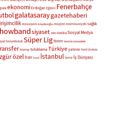
Fenerbahçe
ekonomi
Erdoğan
pası
Eğitim
galatasaray
utbol
gazetehaberi
irişimcilik
sağlık
müşteri memnuniyeti
inovasyon
kılıçdaroğlu
showband
siyaset
Sosyal Medya
son dakika
Süper Lig
tbmm
syal Sorumluluk
terörle mücadele
ransfer
Türkiye
tutuklama
yatırım
trump
Yerli Üretim
İstanbul
zgür özel
İş Dünyası
İran
İzmir
İsrail