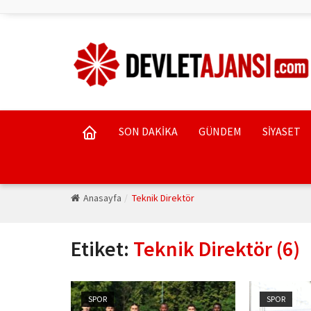
SON DAKİKA
GÜNDEM
SİYASET
Anasayfa
Teknik Direktör
Etiket:
Teknik Direktör (6)
SPOR
SPOR