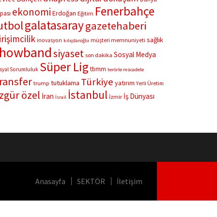
Fenerbahçe
ekonomi
Erdoğan
pası
Eğitim
galatasaray
utbol
gazetehaberi
irişimcilik
sağlık
müşteri memnuniyeti
inovasyon
kılıçdaroğlu
showband
siyaset
Sosyal Medya
son dakika
Süper Lig
tbmm
syal Sorumluluk
terörle mücadele
ransfer
Türkiye
tutuklama
yatırım
trump
Yerli Üretim
İstanbul
zgür özel
İran
İş Dünyası
İzmir
İsrail
Anasayfa
SEKTÖR
İletişim