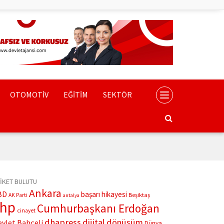
OTOMOTİV
EĞİTİM
SEKTÖR
İKET BULUTU
Ankara
BD
başarı hikayesi
Beşiktaş
AK Parti
antalya
chp
Cumhurbaşkanı Erdoğan
cinayet
dhapress
dijital dönüşüm
evlet Bahçeli
Dünya