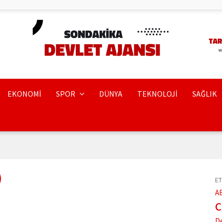
EKONOMİ
SPOR
DÜNYA
TEKNOLOJİ
SAĞLIK
)
ET
A
D