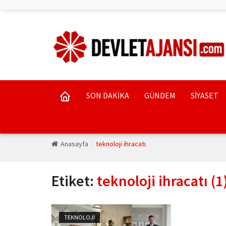
SON DAKİKA
GÜNDEM
SİYASET
Anasayfa
teknoloji ihracatı
Etiket:
teknoloji ihracatı (1
TEKNOLOJİ