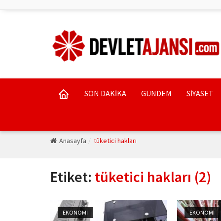
SON DAKİKA
GÜNDEM
SİYASET
Anasayfa
tüketici hakları
Etiket:
tüketici hakları (2)
EKONOMİ
EKONOMİ