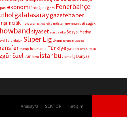
Fenerbahçe
ekonomi
Erdoğan
pası
Eğitim
galatasaray
utbol
gazetehaberi
irişimcilik
sağlık
müşteri memnuniyeti
inovasyon
kılıçdaroğlu
showband
siyaset
Sosyal Medya
son dakika
Süper Lig
tbmm
syal Sorumluluk
terörle mücadele
ransfer
Türkiye
tutuklama
yatırım
trump
Yerli Üretim
İstanbul
zgür özel
İran
İş Dünyası
İzmir
İsrail
Anasayfa
SEKTÖR
İletişim