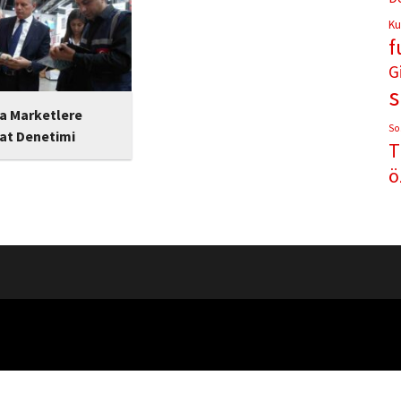
Ku
f
G
a Marketlere
So
yat Denetimi
T
icaret İl Müdürlüğü
ö
mlerinde 550 işletme
ız fiyat artışı
lem başlattı.
kasa-raf farkı ve
amlar tespit edildi.