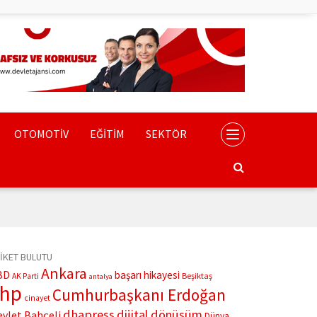
OTOMOTİV
EĞİTİM
SEKTÖR
İKET BULUTU
Ankara
BD
başarı hikayesi
Beşiktaş
AK Parti
antalya
chp
Cumhurbaşkanı Erdoğan
cinayet
dhapress
dijital dönüşüm
evlet Bahçeli
Dünya