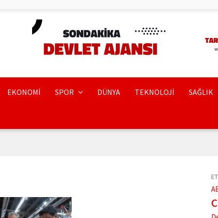
EKONOMİ
SPOR
DÜNYA
TEKNOLOJİ
SAĞLIK
ET
A
D