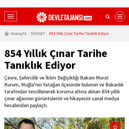
T
o
g
Anasayfa
SİYASET
854 Yıllık Çınar Tarihe Tanıklık Ediyor
g
l
854 Yıllık Çınar Tarihe
e
N
Tanıklık Ediyor
a
v
Çevre, Şehircilik ve İklim Değişikliği Bakanı Murat
i
Kurum, Muğla’nın Yatağan ilçesinde bulunan ve Bakanlık
g
tarafından tescillenerek koruma altına alınan 854 yıllık
a
çınar ağacının görüntülerini ve hikayesini sanal medya
t
hesabından paylaştı.
i
o
n