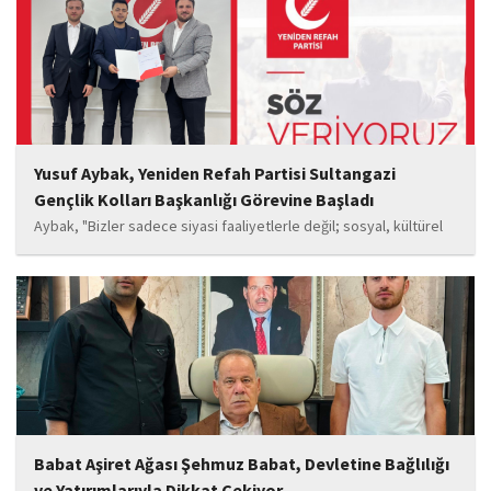
oyuncu Görkem Akyol...
Yusuf Aybak, Yeniden Refah Partisi Sultangazi
Gençlik Kolları Başkanlığı Görevine Başladı
Aybak, "Bizler sadece siyasi faaliyetlerle değil; sosyal, kültürel
ve manevi değerleri güçlendiren çalışmalarla da gençlerimizin
yanında olacağız. Sultangazi'de birlik ve beraberlik ruhunu daha
da güçlendirecek projeleri hayata geçirmek için ekip...
Babat Aşiret Ağası Şehmuz Babat, Devletine Bağlılığı
ve Yatırımlarıyla Dikkat Çekiyor