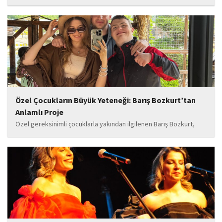
gözaltına alındı.
Özel Çocukların Büyük Yeteneği: Barış Bozkurt’tan
Anlamlı Proje
Özel gereksinimli çocuklarla yakından ilgilenen Barış Bozkurt,
hayata geçirdiği örnek çalışma ile hem eğitim camiasının hem de
toplumun dikkatini çekiyor. “Hayatta yaşattığın mutluluk en güzel
hediyedir” anlayışıyla yola çıkan Bozkurt,...