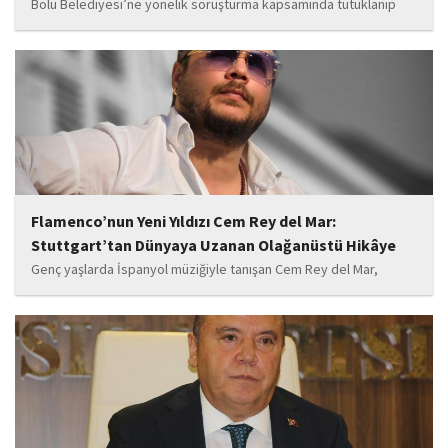
Bolu Belediyesi’ne yönelik soruşturma kapsamında tutuklanıp
belediye başkanlığı görevinden uzaklaştırılan Tanju Özcan’ın da
aralarında bulunduğu 6’sı tutuklu 19 sanığın yargılandığı dava
başladı.
Flamenco’nun Yeni Yıldızı Cem Rey del Mar:
Stuttgart’tan Dünyaya Uzanan Olağanüstü Hikâye
Genç yaşlarda İspanyol müziğiyle tanışan Cem Rey del Mar,
flamenco kültürünün büyüleyici atmosferinden etkilenerek
kendisini bu alana yönlendirdi. Saatler süren disiplinli çalışmalar,
teknik gelişim ve müziğe olan tutkusu, onu kısa...