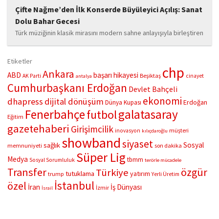
Çifte Nağme’den İlk Konserde Büyüleyici Açılış: Sanat
Dolu Bahar Gecesi
Türk müziğinin klasik mirasını modern sahne anlayışıyla birleştiren
“Çifte Nağme” projesi, ilk konserini İstanbul Ataşehir’de bulunan
Mustafa Saffet Kültür Merkezi sahnesinde sanatseverlerle
Etiketler
buluşturdu. Yoğun katılımla gerçekleşen gece, müzikal çeşitlilik
chp
Ankara
ABD
başarı hikayesi
Beşiktaş
AK Parti
cinayet
antalya
ve...
Cumhurbaşkanı Erdoğan
Devlet Bahçeli
ekonomi
dhapress
dijital dönüşüm
Erdoğan
Dünya Kupası
Fenerbahçe
galatasaray
futbol
Eğitim
gazetehaberi
Girişimcilik
müşteri
inovasyon
kılıçdaroğlu
showband
siyaset
Sosyal
sağlık
memnuniyeti
son dakika
Süper Lig
Medya
tbmm
Sosyal Sorumluluk
terörle mücadele
Transfer
özgür
Türkiye
tutuklama
yatırım
trump
Yerli Üretim
İstanbul
özel
İran
İş Dünyası
İzmir
İsrail