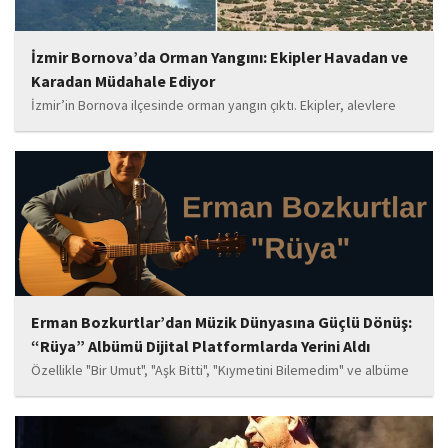
İzmir Bornova’da Orman Yangını: Ekipler Havadan ve
Karadan Müdahale Ediyor
İzmir’in Bornova ilçesinde orman yangın çıktı. Ekipler, alevlere
havadan ve karadan müdahale ediyor.
Erman Bozkurtlar’dan Müzik Dünyasına Güçlü Dönüş:
“Rüya” Albümü Dijital Platformlarda Yerini Aldı
Özellikle "Bir Umut", "Aşk Bitti", "Kıymetini Bilemedim" ve albüme
adını veren "Rüya" parçalarının kısa süre içerisinde öne çıkan
eserler arasında yer alması bekleniyor. Albüm, sanatçının önceki
çalışmalarına göre daha olgun,...