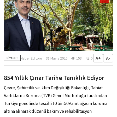
A+
A-
Haber Editörü
31 Mayıs 2026
153
0
SİYASET
854 Yıllık Çınar Tarihe Tanıklık Ediyor
Çevre, Şehircilik ve İklim Değişikliği Bakanlığı, Tabiat
Varlıklarını Koruma (TVK) Genel Müdürlüğü tarafından
Türkiye genelinde tescilli 10 bin 509 anıt ağacın koruma
altına alınarak düzenli bakım ve rehabilitasyon