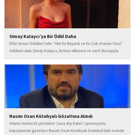
Simay Kalaycı’ya Bir Ödül Daha
Elite Vision Ödülleri’nde “Yılın En Başarılı ve En Çok Aranan Yüzü”
ödülünü alan Simay Kalaycı, kırmızı elbisesi ve zarif duruşuyla
geceye damga vurdu. Takı markasıyla da dikkat çeken Kalaycı,
Wilma...
Rasim Ozan Kütahyalı Gözaltına Alındı
Adana merkezli yürütülen 'yasa dışı bahis' operasyonu
kapsamında gazeteci Rasim Ozan Kütahyalı İstanbul'daki evinde