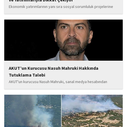
Ekonomik yatırımlarının yanı sıra sosyal sorumluluk projelerine
de önem veren Babat'ın, eğitim alanında bir lise ile iki okulun
yapımına katkı sunduğu, ayrıca Şırnak'ın çeşitli noktalarında
tamamlanan ve yapımı devam eden...
AKUT’un Kurucusu Nasuh Mahruki Hakkında
Tutuklama Talebi
AKUT'un kurucusu Nasuh Mahruki, sanal medya hesabından
yaptığı '15 Temmuz' paylaşımı nedeniyle 'Halkı kin ve düşmanlığa
tahrik veya aşağılama' suçundan gözaltına alındı. Mahruki,
tutuklama talebiyle Sulh Ceza Hakimliği'ne sevk edildi.