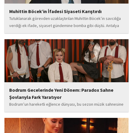
Muhittin Böcek’in İfadesi Siyaseti Karıştırdı
Tutuklanarak görevden uzaklaştırılan Muhittin Böcek’in savcılığa
verdiği ek ifade, siyaset gündemine bomba gibi düştü. Antalya
Cumhuriyet Savcılığı’na kendi isteğiyle başvurarak ifade verdiği
öğrenilen Böcek’in açıklamalarında, 31 Mart 2024 yerel
seçimleri...
Bodrum Gecelerinde Yeni Dönem: Paradox Sahne
Şovlarıyla Fark Yaratıyor
Bodrum’un hareketli eğlence dünyası, bu sezon müzik sahnesine
iddialı bir giriş yapan “Paradox” ile yeni bir enerji kazanıyor. Güçlü
sahne performansı, uluslararası standartlardaki repertuarı ve
deneyimli müzisyen kadrosuyla dikkat çeken...