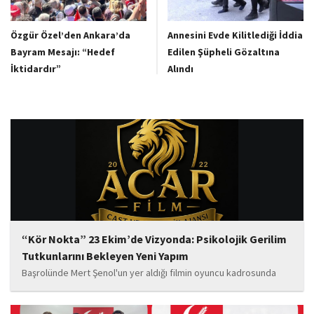
Özgür Özel’den Ankara’da
Annesini Evde Kilitlediği İddia
Bayram Mesajı: “Hedef
Edilen Şüpheli Gözaltına
İktidardır”
Alındı
“Kör Nokta” 23 Ekim’de Vizyonda: Psikolojik Gerilim
Tutkunlarını Bekleyen Yeni Yapım
Başrolünde Mert Şenol'un yer aldığı filmin oyuncu kadrosunda
Esma Kıyanç, Ayşe Aktaş, Berna Kıyanç, Gökay Alpaslan Şahin,
Sema Yaldıran, Sıla Altıntaş, İsmail Akkoç, Celal Acar ve çocuk