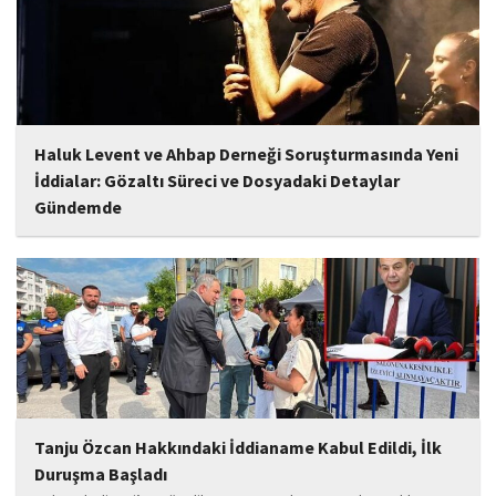
Haluk Levent ve Ahbap Derneği Soruşturmasında Yeni
İddialar: Gözaltı Süreci ve Dosyadaki Detaylar
Gündemde
İstanbul Cumhuriyet Başsavcılığı tarafından yürütülen ve Haluk
Levent ile kurucusu olduğu Ahbap Derneği'ni kapsadığı belirtilen
soruşturmaya ilişkin yeni iddialar gündeme geldi. Edinilen
bilgilere göre, soruşturmanın ani bir operasyonla değil, aylar...
Tanju Özcan Hakkındaki İddianame Kabul Edildi, İlk
Duruşma Başladı