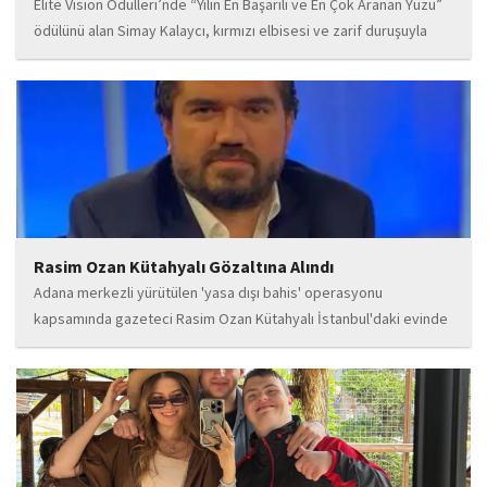
Elite Vision Ödülleri’nde “Yılın En Başarılı ve En Çok Aranan Yüzü”
ödülünü alan Simay Kalaycı, kırmızı elbisesi ve zarif duruşuyla
geceye damga vurdu. Takı markasıyla da dikkat çeken Kalaycı,
Wilma...
Rasim Ozan Kütahyalı Gözaltına Alındı
Adana merkezli yürütülen 'yasa dışı bahis' operasyonu
kapsamında gazeteci Rasim Ozan Kütahyalı İstanbul'daki evinde
gözaltına alındı.