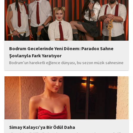
seçimleri...
Bodrum Gecelerinde Yeni Dönem: Paradox Sahne
Şovlarıyla Fark Yaratıyor
Bodrum’un hareketli eğlence dünyası, bu sezon müzik sahnesine
iddialı bir giriş yapan “Paradox” ile yeni bir enerji kazanıyor. Güçlü
sahne performansı, uluslararası standartlardaki repertuarı ve
deneyimli müzisyen kadrosuyla dikkat çeken...
Simay Kalaycı’ya Bir Ödül Daha