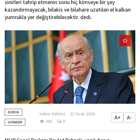
sinirleri tahrip etmenin sonu hiç kimseye bir şey
kazandırmayacak, bilakis ve bilahare uzatılan el kalkan
yumrukla yer değiştirebilecektir. dedi.
DÜNYA
Haber Editörü
21 Ocak 2026
A+
A-
380
0
GÜNDEM