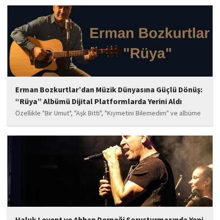
Erman Bozkurtlar’dan Müzik Dünyasına Güçlü Dönüş:
“Rüya” Albümü Dijital Platformlarda Yerini Aldı
Özellikle "Bir Umut", "Aşk Bitti", "Kıymetini Bilemedim" ve albüme
adını veren "Rüya" parçalarının kısa süre içerisinde öne çıkan
eserler arasında yer alması bekleniyor. Albüm, sanatçının önceki
çalışmalarına göre daha olgun,...
Haluk Levent ve Ahbap Derneği Soruşturmasında Yeni