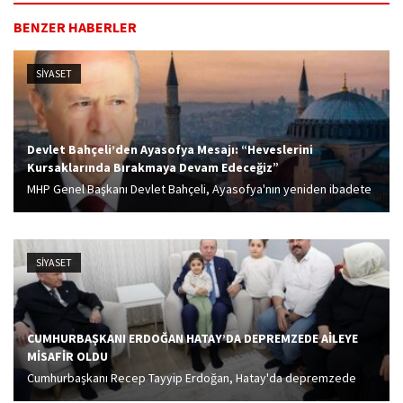
BENZER HABERLER
SİYASET
Devlet Bahçeli’den Ayasofya Mesajı: “Heveslerini
Kursaklarında Bırakmaya Devam Edeceğiz”
MHP Genel Başkanı Devlet Bahçeli, Ayasofya'nın yeniden ibadete
açılışının yıl dönümü nedeniyle mesaj yayımladı.
SİYASET
CUMHURBAŞKANI ERDOĞAN HATAY’DA DEPREMZEDE AİLEYE
MİSAFİR OLDU
Cumhurbaşkanı Recep Tayyip Erdoğan, Hatay'da depremzede
Karakuş ailesini yeni evlerinde ziyaret etti.