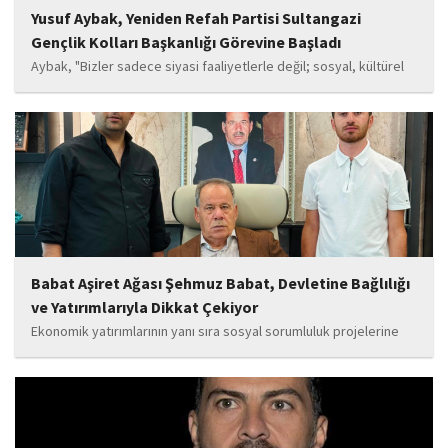
Yusuf Aybak, Yeniden Refah Partisi Sultangazi
Gençlik Kolları Başkanlığı Görevine Başladı
Aybak, "Bizler sadece siyasi faaliyetlerle değil; sosyal, kültürel
ve manevi değerleri güçlendiren çalışmalarla da gençlerimizin
yanında olacağız. Sultangazi'de birlik ve beraberlik ruhunu daha
da güçlendirecek projeleri hayata geçirmek için ekip...
Babat Aşiret Ağası Şehmuz Babat, Devletine Bağlılığı
ve Yatırımlarıyla Dikkat Çekiyor
Ekonomik yatırımlarının yanı sıra sosyal sorumluluk projelerine
de önem veren Babat'ın, eğitim alanında bir lise ile iki okulun
yapımına katkı sunduğu, ayrıca Şırnak'ın çeşitli noktalarında
tamamlanan ve yapımı devam eden...