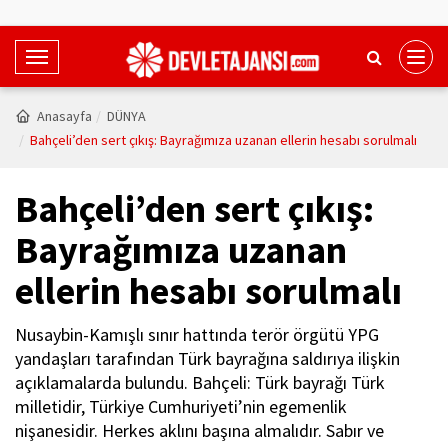
T
o
g
Anasayfa
DÜNYA
g
Bahçeli’den sert çıkış: Bayrağımıza uzanan ellerin hesabı sorulmalı
l
e
Bahçeli’den sert çıkış:
N
a
Bayrağımıza uzanan
v
ellerin hesabı sorulmalı
i
g
a
Nusaybin-Kamışlı sınır hattında terör örgütü YPG
t
yandaşları tarafından Türk bayrağına saldırıya ilişkin
i
açıklamalarda bulundu. Bahçeli: Türk bayrağı Türk
o
milletidir, Türkiye Cumhuriyeti’nin egemenlik
n
nişanesidir. Herkes aklını başına almalıdır. Sabır ve