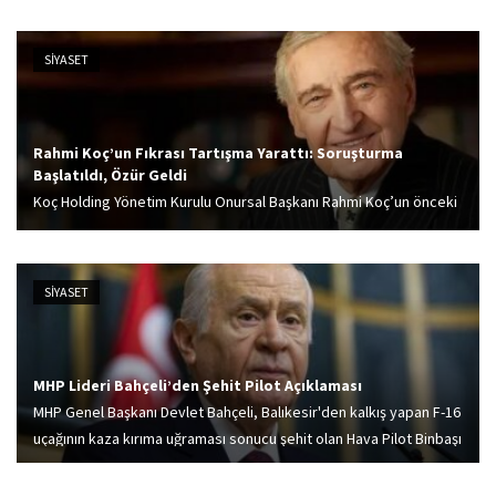
SİYASET
Rahmi Koç’un Fıkrası Tartışma Yarattı: Soruşturma
Başlatıldı, Özür Geldi
Koç Holding Yönetim Kurulu Onursal Başkanı Rahmi Koç’un önceki
gün İzmir Balçova’da hizmete giren Amerikan Hastanesi’nin açılış
töreni sırasında anlattığı fıkra tepkilere neden oldu.
SİYASET
MHP Lideri Bahçeli’den Şehit Pilot Açıklaması
MHP Genel Başkanı Devlet Bahçeli, Balıkesir'den kalkış yapan F-16
uçağının kaza kırıma uğraması sonucu şehit olan Hava Pilot Binbaşı
İbrahim Bolat için taziye mesajı yayımladı.