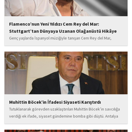
Flamenco’nun Yeni Yıldızı Cem Rey del Mar:
Stuttgart’tan Dünyaya Uzanan Olağanüstü Hikâye
Genç yaşlarda İspanyol müziğiyle tanışan Cem Rey del Mar,
flamenco kültürünün büyüleyici atmosferinden etkilenerek
kendisini bu alana yönlendirdi. Saatler süren disiplinli çalışmalar,
teknik gelişim ve müziğe olan tutkusu, onu kısa...
Muhittin Böcek’in İfadesi Siyaseti Karıştırdı
Tutuklanarak görevden uzaklaştırılan Muhittin Böcek’in savcılığa
verdiği ek ifade, siyaset gündemine bomba gibi düştü. Antalya
Cumhuriyet Savcılığı’na kendi isteğiyle başvurarak ifade verdiği
öğrenilen Böcek’in açıklamalarında, 31 Mart 2024 yerel