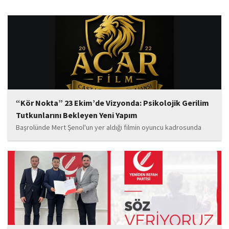
“Kör Nokta” 23 Ekim’de Vizyonda: Psikolojik Gerilim
Tutkunlarını Bekleyen Yeni Yapım
Başrolünde Mert Şenol'un yer aldığı filmin oyuncu kadrosunda
Esma Kıyanç, Ayşe Aktaş, Berna Kıyanç, Gökay Alpaslan Şahin,
Sema Yaldıran, Sıla Altıntaş, İsmail Akkoç, Celal Acar ve çocuk
oyuncu Görkem Akyol...