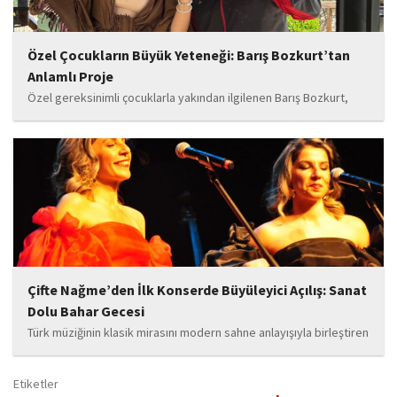
Özel Çocukların Büyük Yeteneği: Barış Bozkurt’tan
Anlamlı Proje
Özel gereksinimli çocuklarla yakından ilgilenen Barış Bozkurt,
hayata geçirdiği örnek çalışma ile hem eğitim camiasının hem de
toplumun dikkatini çekiyor. “Hayatta yaşattığın mutluluk en güzel
hediyedir” anlayışıyla yola çıkan Bozkurt,...
Çifte Nağme’den İlk Konserde Büyüleyici Açılış: Sanat
Dolu Bahar Gecesi
Türk müziğinin klasik mirasını modern sahne anlayışıyla birleştiren
“Çifte Nağme” projesi, ilk konserini İstanbul Ataşehir’de bulunan
Mustafa Saffet Kültür Merkezi sahnesinde sanatseverlerle
Etiketler
buluşturdu. Yoğun katılımla gerçekleşen gece, müzikal çeşitlilik