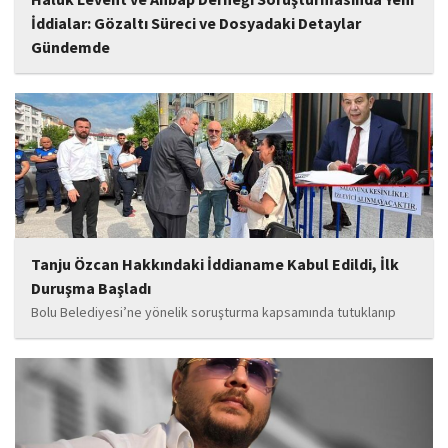
İddialar: Gözaltı Süreci ve Dosyadaki Detaylar
Gündemde
İstanbul Cumhuriyet Başsavcılığı tarafından yürütülen ve Haluk
Levent ile kurucusu olduğu Ahbap Derneği'ni kapsadığı belirtilen
soruşturmaya ilişkin yeni iddialar gündeme geldi. Edinilen
bilgilere göre, soruşturmanın ani bir operasyonla değil, aylar...
Tanju Özcan Hakkındaki İddianame Kabul Edildi, İlk
Duruşma Başladı
Bolu Belediyesi’ne yönelik soruşturma kapsamında tutuklanıp
belediye başkanlığı görevinden uzaklaştırılan Tanju Özcan’ın da
aralarında bulunduğu 6’sı tutuklu 19 sanığın yargılandığı dava
başladı.