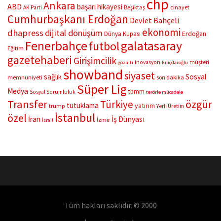
chp
Ankara
ABD
başarı hikayesi
Beşiktaş
cinayet
AK Parti
ve...
Cumhurbaşkanı Erdoğan
Devlet Bahçeli
ekonomi
dhapress
dijital dönüşüm
Erdoğan
Dünya Kupası
Fenerbahçe
galatasaray
futbol
Eğitim
gazetehaberi
Girişimcilik
müşteri
inovasyon
gözaltı
kılıçdaroğlu
showband
siyaset
sağlık
Sosyal
memnuniyeti
son dakika
Süper Lig
Medya
tbmm
Sosyal Sorumluluk
terörle mücadele
Transfer
Türkiye
özgür
tutuklama
yatırım
trump
Yerli Üretim
İstanbul
özel
İş Dünyası
İran
İzmir
İsrail
Tüm hakları saklıdır. © 2000