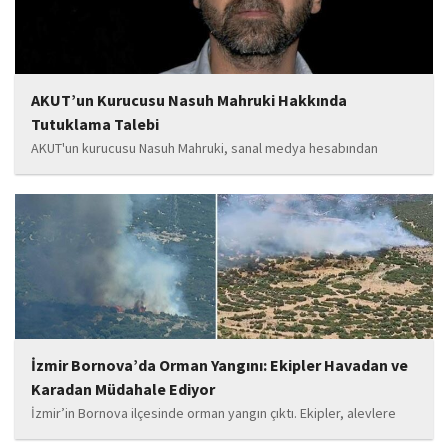
AKUT’un Kurucusu Nasuh Mahruki Hakkında
Tutuklama Talebi
AKUT'un kurucusu Nasuh Mahruki, sanal medya hesabından
yaptığı '15 Temmuz' paylaşımı nedeniyle 'Halkı kin ve düşmanlığa
tahrik veya aşağılama' suçundan gözaltına alındı. Mahruki,
tutuklama talebiyle Sulh Ceza Hakimliği'ne sevk edildi.
İzmir Bornova’da Orman Yangını: Ekipler Havadan ve
Karadan Müdahale Ediyor
İzmir’in Bornova ilçesinde orman yangın çıktı. Ekipler, alevlere
havadan ve karadan müdahale ediyor.