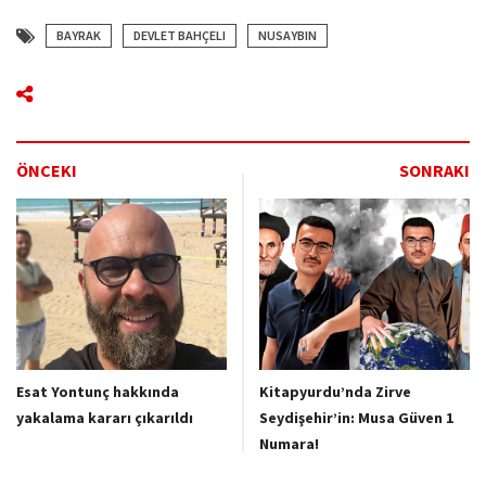
BAYRAK
DEVLET BAHÇELI
NUSAYBIN
ÖNCEKI
SONRAKI
Esat Yontunç hakkında
⁠Kitapyurdu’nda Zirve
yakalama kararı çıkarıldı
Seydişehir’in: Musa Güven 1
Numara!