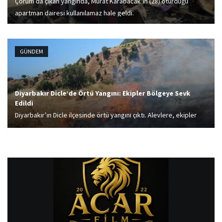
Çorum’da çıkan yangında, Murat Karabacak’ın (28) oturduğu
apartman dairesi kullanılamaz hale geldi.
GÜNDEM
Diyarbakır Dicle’de Örtü Yangını: Ekipler Bölgeye Sevk
Edildi
Diyarbakır’ın Dicle ilçesinde örtü yangını çıktı. Alevlere, ekipler
müdahale ediyor.