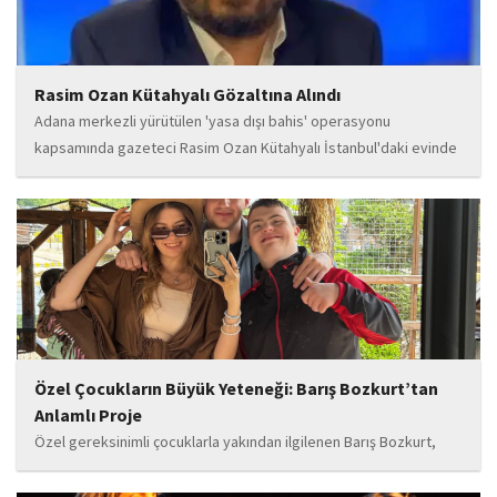
Rasim Ozan Kütahyalı Gözaltına Alındı
Adana merkezli yürütülen 'yasa dışı bahis' operasyonu
kapsamında gazeteci Rasim Ozan Kütahyalı İstanbul'daki evinde
gözaltına alındı.
Özel Çocukların Büyük Yeteneği: Barış Bozkurt’tan
Anlamlı Proje
Özel gereksinimli çocuklarla yakından ilgilenen Barış Bozkurt,
hayata geçirdiği örnek çalışma ile hem eğitim camiasının hem de
toplumun dikkatini çekiyor. “Hayatta yaşattığın mutluluk en güzel