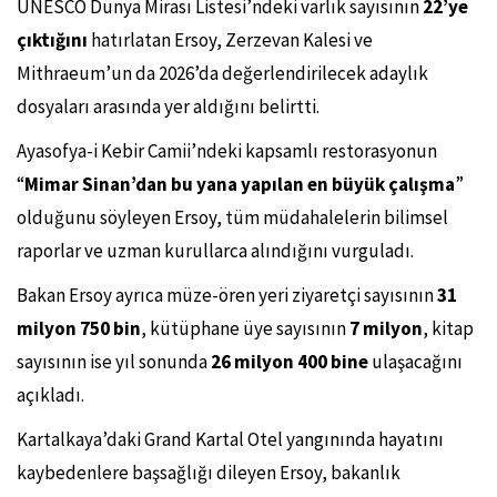
UNESCO Dünya Mirası Listesi’ndeki varlık sayısının
22’ye
çıktığını
hatırlatan Ersoy, Zerzevan Kalesi ve
Mithraeum’un da 2026’da değerlendirilecek adaylık
dosyaları arasında yer aldığını belirtti.
Ayasofya-i Kebir Camii’ndeki kapsamlı restorasyonun
“
Mimar Sinan’dan bu yana yapılan en büyük çalışma
”
olduğunu söyleyen Ersoy, tüm müdahalelerin bilimsel
raporlar ve uzman kurullarca alındığını vurguladı.
Bakan Ersoy ayrıca müze-ören yeri ziyaretçi sayısının
31
milyon 750 bin
, kütüphane üye sayısının
7 milyon
, kitap
sayısının ise yıl sonunda
26 milyon 400 bine
ulaşacağını
açıkladı.
Kartalkaya’daki Grand Kartal Otel yangınında hayatını
kaybedenlere başsağlığı dileyen Ersoy, bakanlık