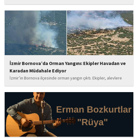
yaptığı '15 Temmuz' paylaşımı nedeniyle 'Halkı kin ve düşmanlığa
tahrik veya aşağılama' suçundan gözaltına alındı. Mahruki,
tutuklama talebiyle Sulh Ceza Hakimliği'ne sevk edildi.
İzmir Bornova’da Orman Yangını: Ekipler Havadan ve
Karadan Müdahale Ediyor
İzmir’in Bornova ilçesinde orman yangın çıktı. Ekipler, alevlere
havadan ve karadan müdahale ediyor.