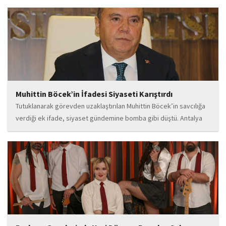
kendisini bu alana yönlendirdi. Saatler süren disiplinli çalışmalar,
teknik gelişim ve müziğe olan tutkusu, onu kısa...
Muhittin Böcek’in İfadesi Siyaseti Karıştırdı
Tutuklanarak görevden uzaklaştırılan Muhittin Böcek’in savcılığa
verdiği ek ifade, siyaset gündemine bomba gibi düştü. Antalya
Cumhuriyet Savcılığı’na kendi isteğiyle başvurarak ifade verdiği
öğrenilen Böcek’in açıklamalarında, 31 Mart 2024 yerel
seçimleri...