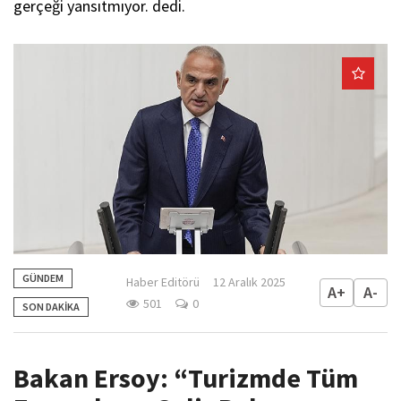
gerçeği yansıtmıyor. dedi.
GÜNDEM
Haber Editörü
12 Aralık 2025
A+
A-
501
0
SON DAKİKA
Bakan Ersoy: “Turizmde Tüm