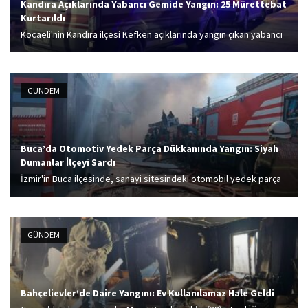
Kandıra Açıklarında Yabancı Gemide Yangın: 25 Mürettebat
Kurtarıldı
Kocaeli'nin Kandıra ilçesi Kefken açıklarında yangın çıkan yabancı
menşeli gemideki 25 personeli karada karşılayan Vali İlhami
Aktaş, mürettebatın durumunun iyi olduğu, tedbiren hastaneye
götürüleceklerini söyledi. Aktaş, gemideki yangının devam
GÜNDEM
ettiği...
Buca’da Otomotiv Yedek Parça Dükkanında Yangın: Siyah
Dumanlar İlçeyi Sardı
İzmir'in Buca ilçesinde, sanayi sitesindeki otomobil yedek parça
dükkanında yangın çıktı. İtfaiye ekiplerinin alevlere müdahalesi
sürüyor.
GÜNDEM
Bahçelievler’de Daire Yangını: Ev Kullanılamaz Hale Geldi