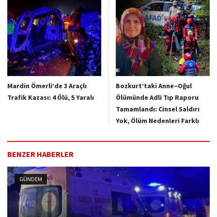
Mardin Ömerli’de 3 Araçlı
Bozkurt’taki Anne–Oğul
Trafik Kazası: 4 Ölü, 5 Yaralı
Ölümünde Adli Tıp Raporu
Tamamlandı: Cinsel Saldırı
Yok, Ölüm Nedenleri Farklı
BENZER HABERLER
GÜNDEM