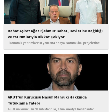
Babat Aşiret Ağası Şehmuz Babat, Devletine Bağlılığı
ve Yatırımlarıyla Dikkat Çekiyor
Ekonomik yatırımlarının yanı sıra sosyal sorumluluk projelerine
de önem veren Babat'ın, eğitim alanında bir lise ile iki okulun
yapımına katkı sunduğu, ayrıca Şırnak'ın çeşitli noktalarında
tamamlanan ve yapımı devam eden...
AKUT’un Kurucusu Nasuh Mahruki Hakkında
Tutuklama Talebi
AKUT'un kurucusu Nasuh Mahruki, sanal medya hesabından