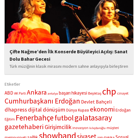
hediyedir” anlayışıyla yola çıkan Bozkurt,...
Çifte Nağme’den İlk Konserde Büyüleyici Açılış: Sanat
Dolu Bahar Gecesi
Türk müziğinin klasik mirasını modern sahne anlayışıyla birleştiren
“Çifte Nağme” projesi, ilk konserini İstanbul Ataşehir’de bulunan
Mustafa Saffet Kültür Merkezi sahnesinde sanatseverlerle
Etiketler
buluşturdu. Yoğun katılımla gerçekleşen gece, müzikal çeşitlilik
chp
Ankara
ABD
başarı hikayesi
Beşiktaş
AK Parti
cinayet
antalya
ve...
Cumhurbaşkanı Erdoğan
Devlet Bahçeli
ekonomi
dhapress
dijital dönüşüm
Erdoğan
Dünya Kupası
Fenerbahçe
galatasaray
futbol
Eğitim
gazetehaberi
Girişimcilik
müşteri
inovasyon
kılıçdaroğlu
showband
siyaset
Sosyal
sağlık
memnuniyeti
son dakika