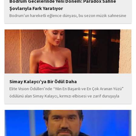
Bodrum Gecelerinde Yeni Dönem: Paradox Sahne
Şovlarıyla Fark Yaratıyor
Bodrum’un hareketli eğlence dünyası, bu sezon müzik sahnesine
iddialı bir giriş yapan “Paradox” ile yeni bir enerji kazanıyor. Güçlü
sahne performansı, uluslararası standartlardaki repertuarı ve
deneyimli müzisyen kadrosuyla dikkat çeken...
Simay Kalaycı’ya Bir Ödül Daha
Elite Vision Ödülleri’nde “Yılın En Başarılı ve En Çok Aranan Yüzü”
ödülünü alan Simay Kalaycı, kırmızı elbisesi ve zarif duruşuyla
geceye damga vurdu. Takı markasıyla da dikkat çeken Kalaycı,
Wilma...