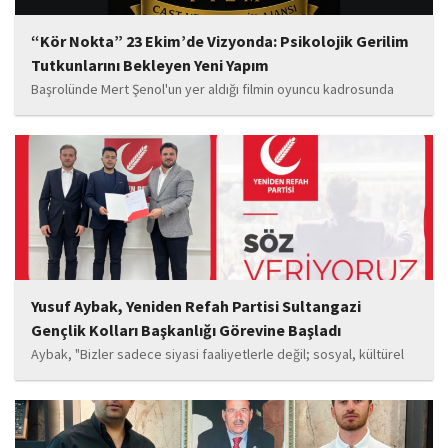
“Kör Nokta” 23 Ekim’de Vizyonda: Psikolojik Gerilim
Tutkunlarını Bekleyen Yeni Yapım
Başrolünde Mert Şenol'un yer aldığı filmin oyuncu kadrosunda
Esma Kıyanç, Ayşe Aktaş, Berna Kıyanç, Gökay Alpaslan Şahin,
Sema Yaldıran, Sıla Altıntaş, İsmail Akkoç, Celal Acar ve çocuk
oyuncu Görkem Akyol...
Yusuf Aybak, Yeniden Refah Partisi Sultangazi
Gençlik Kolları Başkanlığı Görevine Başladı
Aybak, "Bizler sadece siyasi faaliyetlerle değil; sosyal, kültürel
ve manevi değerleri güçlendiren çalışmalarla da gençlerimizin
yanında olacağız. Sultangazi'de birlik ve beraberlik ruhunu daha
da güçlendirecek projeleri hayata geçirmek için ekip...