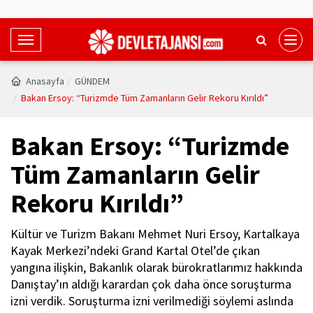
T
o
g
Anasayfa
GÜNDEM
g
Bakan Ersoy: “Turizmde Tüm Zamanların Gelir Rekoru Kırıldı”
l
e
Bakan Ersoy: “Turizmde
N
a
Tüm Zamanların Gelir
v
Rekoru Kırıldı”
i
g
a
Kültür ve Turizm Bakanı Mehmet Nuri Ersoy, Kartalkaya
t
Kayak Merkezi’ndeki Grand Kartal Otel’de çıkan
i
yangına ilişkin, Bakanlık olarak bürokratlarımız hakkında
o
Danıştay’ın aldığı karardan çok daha önce soruşturma
n
izni verdik. Soruşturma izni verilmediği söylemi aslında