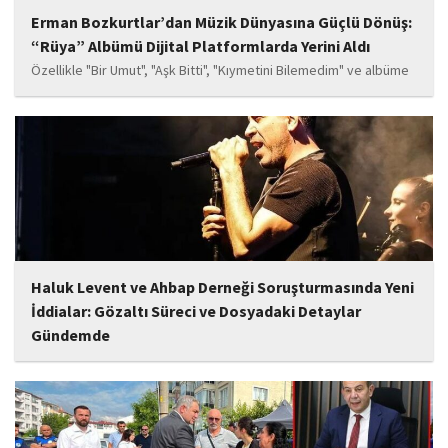
Erman Bozkurtlar’dan Müzik Dünyasına Güçlü Dönüş:
“Rüya” Albümü Dijital Platformlarda Yerini Aldı
Özellikle "Bir Umut", "Aşk Bitti", "Kıymetini Bilemedim" ve albüme
adını veren "Rüya" parçalarının kısa süre içerisinde öne çıkan
eserler arasında yer alması bekleniyor. Albüm, sanatçının önceki
çalışmalarına göre daha olgun,...
Haluk Levent ve Ahbap Derneği Soruşturmasında Yeni
İddialar: Gözaltı Süreci ve Dosyadaki Detaylar
Gündemde
İstanbul Cumhuriyet Başsavcılığı tarafından yürütülen ve Haluk
Levent ile kurucusu olduğu Ahbap Derneği'ni kapsadığı belirtilen
soruşturmaya ilişkin yeni iddialar gündeme geldi. Edinilen
bilgilere göre, soruşturmanın ani bir operasyonla değil, aylar...