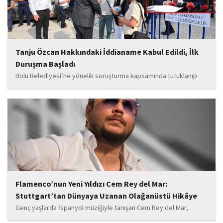
Tanju Özcan Hakkındaki İddianame Kabul Edildi, İlk
Duruşma Başladı
Bolu Belediyesi’ne yönelik soruşturma kapsamında tutuklanıp
belediye başkanlığı görevinden uzaklaştırılan Tanju Özcan’ın da
aralarında bulunduğu 6’sı tutuklu 19 sanığın yargılandığı dava
başladı.
Flamenco’nun Yeni Yıldızı Cem Rey del Mar:
Stuttgart’tan Dünyaya Uzanan Olağanüstü Hikâye
Genç yaşlarda İspanyol müziğiyle tanışan Cem Rey del Mar,
flamenco kültürünün büyüleyici atmosferinden etkilenerek