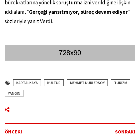
bürokratlarına yönelik soruşturma izni verildiğine ilişkin
iddialara, “
Gerçeği yansıtmıyor, süreç devam ediyor
”
sözleriyle yanıt Verdi.
KARTALKAYA
KÜLTÜR
MEHMET NURI ERSOY
TURIZM
YANGIN
ÖNCEKI
SONRAKI