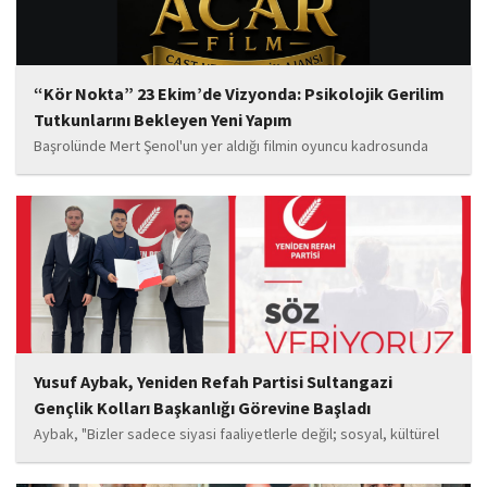
“Kör Nokta” 23 Ekim’de Vizyonda: Psikolojik Gerilim
Tutkunlarını Bekleyen Yeni Yapım
Başrolünde Mert Şenol'un yer aldığı filmin oyuncu kadrosunda
Esma Kıyanç, Ayşe Aktaş, Berna Kıyanç, Gökay Alpaslan Şahin,
Sema Yaldıran, Sıla Altıntaş, İsmail Akkoç, Celal Acar ve çocuk
oyuncu Görkem Akyol...
Yusuf Aybak, Yeniden Refah Partisi Sultangazi
Gençlik Kolları Başkanlığı Görevine Başladı
Aybak, "Bizler sadece siyasi faaliyetlerle değil; sosyal, kültürel
ve manevi değerleri güçlendiren çalışmalarla da gençlerimizin
yanında olacağız. Sultangazi'de birlik ve beraberlik ruhunu daha