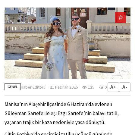
A+
A-
Haber Editörü
21 Haziran 2026
125
0
GENEL
Manisa’nın Alaşehir ilçesinde 6 Haziran’da evlenen
Süleyman Sarıefe ile eşi Ezgi Sarıefe’nin balayı tatili,
yaşanan trajik bir kaza nedeniyle yasa dönüştü.
Çiftin Fethiye’de geçirdiği tatilin üçüncü gününde