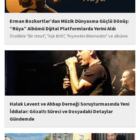
Erman Bozkurtlar’dan Müzik Dünyasına Güçlü Dönüş:
“Rüya” Albümü Dijital Platformlarda Yerini Aldı
Özellikle "Bir Umut", "Aşk Bitti", "Kıymetini Bilemedim" ve albüme
adını veren "Rüya" parçalarının kısa süre içerisinde öne çıkan
eserler arasında yer alması bekleniyor. Albüm, sanatçının önceki
çalışmalarına göre daha olgun,...
Haluk Levent ve Ahbap Derneği Soruşturmasında Yeni
İddialar: Gözaltı Süreci ve Dosyadaki Detaylar
Gündemde
İstanbul Cumhuriyet Başsavcılığı tarafından yürütülen ve Haluk
Levent ile kurucusu olduğu Ahbap Derneği'ni kapsadığı belirtilen