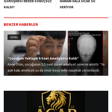
GÖRÜŞMESİ NEDEN SONUÇSUZ
HAMAM HALA SICAK SU
KALDI?
VERİYOR
BENZER HABERLER
GENEL
“Çocuğum Yaklaşık 6 Saat Ameliyatta Kaldı”
Anne Ötün, çocuğunun 5,5 saat süren ameliyat sürecini anlattı: “Ya
açık kalp ameliyatı ya da ömür boyu telle yaşamak zorundaydı.
Çok acılı günler geçirdik, kimsenin canı yanmasın.”