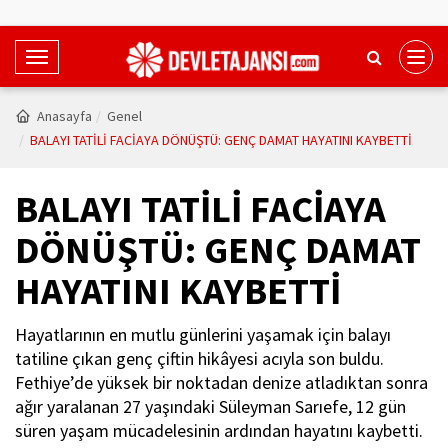
T
o
g
Anasayfa
Genel
g
BALAYI TATİLİ FACİAYA DÖNÜŞTÜ: GENÇ DAMAT HAYATINI KAYBETTİ
l
e
BALAYI TATİLİ FACİAYA
N
a
DÖNÜŞTÜ: GENÇ DAMAT
v
HAYATINI KAYBETTİ
i
g
a
Hayatlarının en mutlu günlerini yaşamak için balayı
t
tatiline çıkan genç çiftin hikâyesi acıyla son buldu.
i
Fethiye’de yüksek bir noktadan denize atladıktan sonra
o
ağır yaralanan 27 yaşındaki Süleyman Sarıefe, 12 gün
n
süren yaşam mücadelesinin ardından hayatını kaybetti.