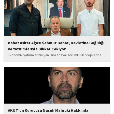
da güçlendirecek projeleri hayata geçirmek için ekip...
Babat Aşiret Ağası Şehmuz Babat, Devletine Bağlılığı
ve Yatırımlarıyla Dikkat Çekiyor
Ekonomik yatırımlarının yanı sıra sosyal sorumluluk projelerine
de önem veren Babat'ın, eğitim alanında bir lise ile iki okulun
yapımına katkı sunduğu, ayrıca Şırnak'ın çeşitli noktalarında
tamamlanan ve yapımı devam eden...
AKUT’un Kurucusu Nasuh Mahruki Hakkında