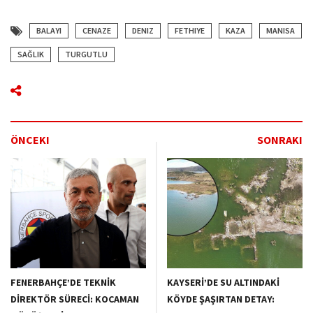
BALAYI
CENAZE
DENIZ
FETHIYE
KAZA
MANISA
SAĞLIK
TURGUTLU
ÖNCEKI
SONRAKI
FENERBAHÇE’DE TEKNİK
KAYSERİ’DE SU ALTINDAKİ
DİREKTÖR SÜRECİ: KOCAMAN
KÖYDE ŞAŞIRTAN DETAY: