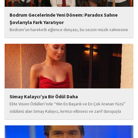
Bodrum Gecelerinde Yeni Dönem: Paradox Sahne
Şovlarıyla Fark Yaratıyor
Bodrum’un hareketli eğlence dünyası, bu sezon müzik sahnesine
iddialı bir giriş yapan “Paradox” ile yeni bir enerji kazanıyor. Güçlü
sahne performansı, uluslararası standartlardaki repertuarı ve
deneyimli müzisyen kadrosuyla dikkat çeken...
Simay Kalaycı’ya Bir Ödül Daha
Elite Vision Ödülleri’nde “Yılın En Başarılı ve En Çok Aranan Yüzü”
ödülünü alan Simay Kalaycı, kırmızı elbisesi ve zarif duruşuyla
geceye damga vurdu. Takı markasıyla da dikkat çeken Kalaycı,
Wilma...