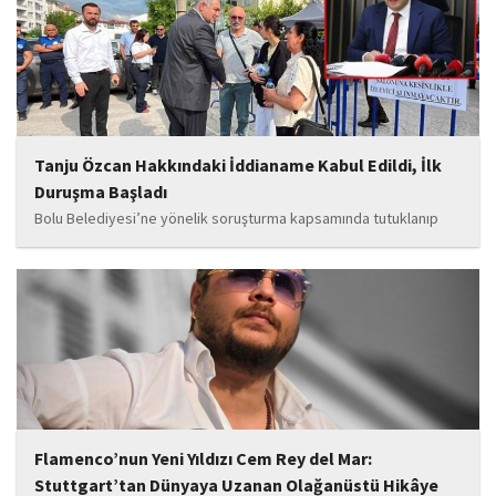
soruşturmaya ilişkin yeni iddialar gündeme geldi. Edinilen
bilgilere göre, soruşturmanın ani bir operasyonla değil, aylar...
Tanju Özcan Hakkındaki İddianame Kabul Edildi, İlk
Duruşma Başladı
Bolu Belediyesi’ne yönelik soruşturma kapsamında tutuklanıp
belediye başkanlığı görevinden uzaklaştırılan Tanju Özcan’ın da
aralarında bulunduğu 6’sı tutuklu 19 sanığın yargılandığı dava
başladı.
Flamenco’nun Yeni Yıldızı Cem Rey del Mar:
Stuttgart’tan Dünyaya Uzanan Olağanüstü Hikâye