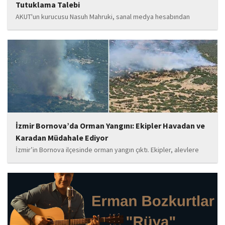
Tutuklama Talebi
AKUT'un kurucusu Nasuh Mahruki, sanal medya hesabından
yaptığı '15 Temmuz' paylaşımı nedeniyle 'Halkı kin ve düşmanlığa
tahrik veya aşağılama' suçundan gözaltına alındı. Mahruki,
tutuklama talebiyle Sulh Ceza Hakimliği'ne sevk edildi.
İzmir Bornova’da Orman Yangını: Ekipler Havadan ve
Karadan Müdahale Ediyor
İzmir’in Bornova ilçesinde orman yangın çıktı. Ekipler, alevlere
havadan ve karadan müdahale ediyor.