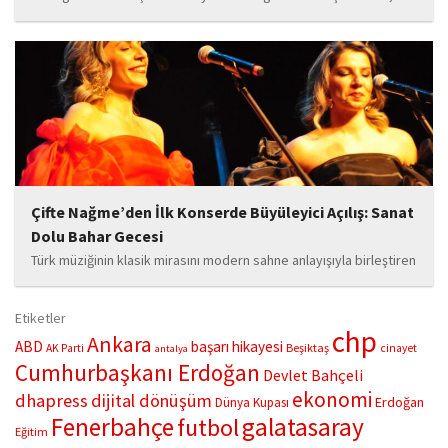
hayata geçirdiği örnek çalışma ile hem eğitim camiasının hem de
toplumun dikkatini çekiyor. “Hayatta yaşattığın mutluluk en güzel
hediyedir” anlayışıyla yola çıkan Bozkurt,...
Çifte Nağme’den İlk Konserde Büyüleyici Açılış: Sanat
Dolu Bahar Gecesi
Türk müziğinin klasik mirasını modern sahne anlayışıyla birleştiren
“Çifte Nağme” projesi, ilk konserini İstanbul Ataşehir’de bulunan
Mustafa Saffet Kültür Merkezi sahnesinde sanatseverlerle
Etiketler
buluşturdu. Yoğun katılımla gerçekleşen gece, müzikal çeşitlilik
chp
Ankara
ABD
başarı hikayesi
Beşiktaş
AK Parti
cinayet
antalya
ve...
Cumhurbaşkanı Erdoğan
Devlet Bahçeli
ekonomi
dhapress
dijital dönüşüm
Erdoğan
Dünya Kupası
Fenerbahçe
galatasaray
futbol
Eğitim