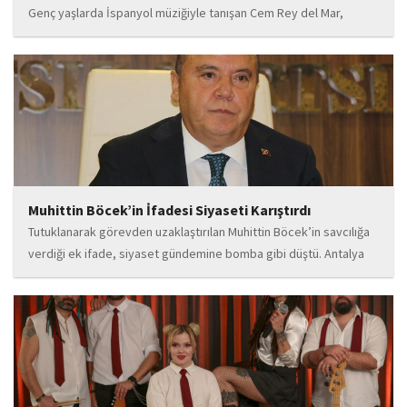
Genç yaşlarda İspanyol müziğiyle tanışan Cem Rey del Mar,
flamenco kültürünün büyüleyici atmosferinden etkilenerek
kendisini bu alana yönlendirdi. Saatler süren disiplinli çalışmalar,
teknik gelişim ve müziğe olan tutkusu, onu kısa...
Muhittin Böcek’in İfadesi Siyaseti Karıştırdı
Tutuklanarak görevden uzaklaştırılan Muhittin Böcek’in savcılığa
verdiği ek ifade, siyaset gündemine bomba gibi düştü. Antalya
Cumhuriyet Savcılığı’na kendi isteğiyle başvurarak ifade verdiği
öğrenilen Böcek’in açıklamalarında, 31 Mart 2024 yerel
seçimleri...