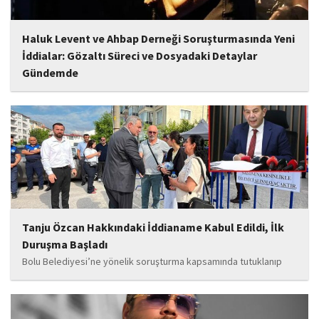
Haluk Levent ve Ahbap Derneği Soruşturmasında Yeni
İddialar: Gözaltı Süreci ve Dosyadaki Detaylar
Gündemde
İstanbul Cumhuriyet Başsavcılığı tarafından yürütülen ve Haluk
Levent ile kurucusu olduğu Ahbap Derneği'ni kapsadığı belirtilen
soruşturmaya ilişkin yeni iddialar gündeme geldi. Edinilen
bilgilere göre, soruşturmanın ani bir operasyonla değil, aylar...
Tanju Özcan Hakkındaki İddianame Kabul Edildi, İlk
Duruşma Başladı
Bolu Belediyesi’ne yönelik soruşturma kapsamında tutuklanıp
belediye başkanlığı görevinden uzaklaştırılan Tanju Özcan’ın da
aralarında bulunduğu 6’sı tutuklu 19 sanığın yargılandığı dava
başladı.