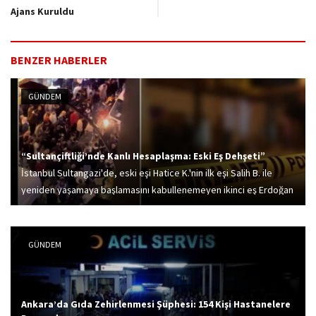
Ajans Kuruldu
BENZER HABERLER
GÜNDEM
“Sultançiftliği’nde Kanlı Hesaplaşma: Eski Eş Dehşeti”
İstanbul Sultangazi'de, eski eşi Hatice K.'nin ilk eşi Salih B. ile
yeniden yaşamaya başlamasını kabullenemeyen ikinci eş Erdoğan
A., ikilinin alışveriş yaptığı sırada Salih B.'ye silahla ateş etti. Salih
B....
GÜNDEM
Ankara’da Gıda Zehirlenmesi Şüphesi: 154 Kişi Hastanelere