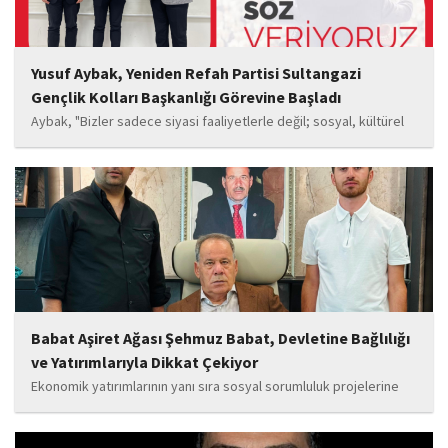
Yusuf Aybak, Yeniden Refah Partisi Sultangazi
Gençlik Kolları Başkanlığı Görevine Başladı
Aybak, "Bizler sadece siyasi faaliyetlerle değil; sosyal, kültürel
ve manevi değerleri güçlendiren çalışmalarla da gençlerimizin
yanında olacağız. Sultangazi'de birlik ve beraberlik ruhunu daha
da güçlendirecek projeleri hayata geçirmek için ekip...
Babat Aşiret Ağası Şehmuz Babat, Devletine Bağlılığı
ve Yatırımlarıyla Dikkat Çekiyor
Ekonomik yatırımlarının yanı sıra sosyal sorumluluk projelerine
de önem veren Babat'ın, eğitim alanında bir lise ile iki okulun
yapımına katkı sunduğu, ayrıca Şırnak'ın çeşitli noktalarında