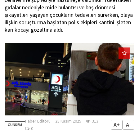
gıdalar nedeniyle mide bulantısı ve baş dönmesi
şikayetleri yaşayan çocukların tedavileri sürerken, olaya
ilişkin soruşturma başlatan polis ekipleri kantini işleten
karı kocayı gözaltına aldı.
Haber Editörü
28 Kasım 2025
313
A+
A-
GÜNDEM
0