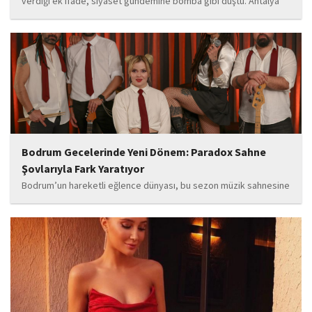
verdiği ek ifade, siyaset gündemine bomba gibi düştü. Antalya
Cumhuriyet Savcılığı’na kendi isteğiyle başvurarak ifade verdiği
öğrenilen Böcek’in açıklamalarında, 31 Mart 2024 yerel
seçimleri...
Bodrum Gecelerinde Yeni Dönem: Paradox Sahne
Şovlarıyla Fark Yaratıyor
Bodrum’un hareketli eğlence dünyası, bu sezon müzik sahnesine
iddialı bir giriş yapan “Paradox” ile yeni bir enerji kazanıyor. Güçlü
sahne performansı, uluslararası standartlardaki repertuarı ve
deneyimli müzisyen kadrosuyla dikkat çeken...