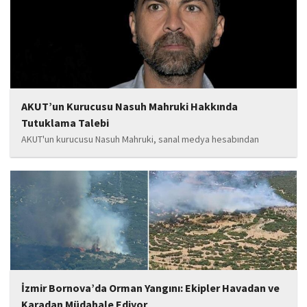
tamamlanan ve yapımı devam eden...
AKUT’un Kurucusu Nasuh Mahruki Hakkında
Tutuklama Talebi
AKUT'un kurucusu Nasuh Mahruki, sanal medya hesabından
yaptığı '15 Temmuz' paylaşımı nedeniyle 'Halkı kin ve düşmanlığa
tahrik veya aşağılama' suçundan gözaltına alındı. Mahruki,
tutuklama talebiyle Sulh Ceza Hakimliği'ne sevk edildi.
İzmir Bornova’da Orman Yangını: Ekipler Havadan ve
Karadan Müdahale Ediyor