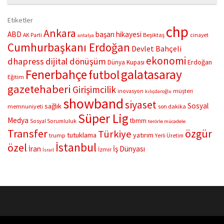
“Çifte Nağme” projesi, ilk konserini İstanbul Ataşehir’de bulunan
Mustafa Saffet Kültür Merkezi sahnesinde sanatseverlerle
Etiketler
buluşturdu. Yoğun katılımla gerçekleşen gece, müzikal çeşitlilik
chp
Ankara
ABD
başarı hikayesi
Beşiktaş
AK Parti
cinayet
antalya
ve...
Cumhurbaşkanı Erdoğan
Devlet Bahçeli
ekonomi
dhapress
dijital dönüşüm
Erdoğan
Dünya Kupası
Fenerbahçe
galatasaray
futbol
Eğitim
gazetehaberi
Girişimcilik
müşteri
inovasyon
kılıçdaroğlu
showband
siyaset
Sosyal
sağlık
memnuniyeti
son dakika
Süper Lig
Medya
tbmm
Sosyal Sorumluluk
terörle mücadele
Transfer
özgür
Türkiye
tutuklama
yatırım
trump
Yerli Üretim
İstanbul
özel
İran
İş Dünyası
İzmir
İsrail