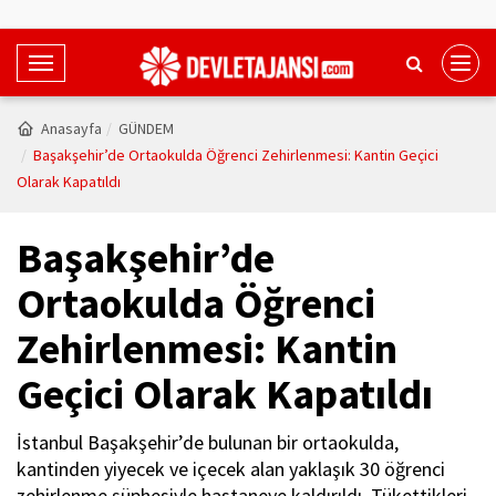
T
o
g
Anasayfa
GÜNDEM
g
Başakşehir’de Ortaokulda Öğrenci Zehirlenmesi: Kantin Geçici
l
Olarak Kapatıldı
e
N
Başakşehir’de
a
v
Ortaokulda Öğrenci
i
Zehirlenmesi: Kantin
g
a
Geçici Olarak Kapatıldı
t
i
İstanbul Başakşehir’de bulunan bir ortaokulda,
o
kantinden yiyecek ve içecek alan yaklaşık 30 öğrenci
n
zehirlenme şüphesiyle hastaneye kaldırıldı. Tükettikleri