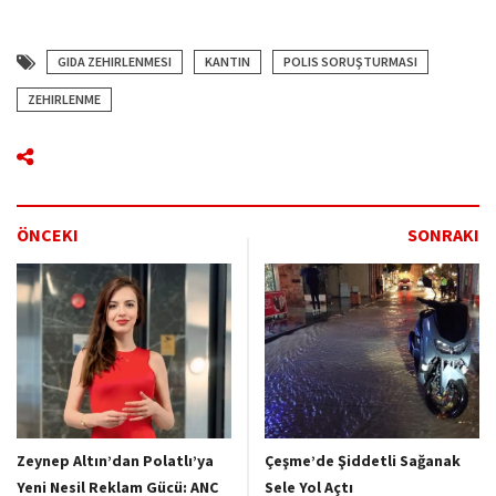
GIDA ZEHIRLENMESI
KANTIN
POLIS SORUŞTURMASI
ZEHIRLENME
ÖNCEKI
SONRAKI
Zeynep Altın’dan Polatlı’ya
Çeşme’de Şiddetli Sağanak
Yeni Nesil Reklam Gücü: ANC
Sele Yol Açtı