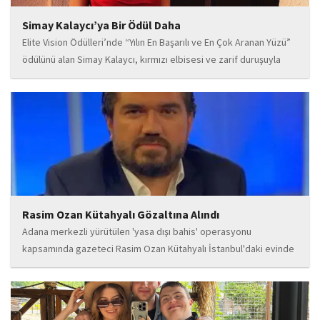
Simay Kalaycı’ya Bir Ödül Daha
Elite Vision Ödülleri’nde “Yılın En Başarılı ve En Çok Aranan Yüzü”
ödülünü alan Simay Kalaycı, kırmızı elbisesi ve zarif duruşuyla
geceye damga vurdu. Takı markasıyla da dikkat çeken Kalaycı,
Wilma...
Rasim Ozan Kütahyalı Gözaltına Alındı
Adana merkezli yürütülen 'yasa dışı bahis' operasyonu
kapsamında gazeteci Rasim Ozan Kütahyalı İstanbul'daki evinde
gözaltına alındı.