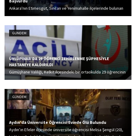
Başvurdu
Ankara'nın Etimesgut, Sincan ve Yenimahalle ilçelerinde bulunan
inşaat şantiyelerinden ve bazı ikamet adreslerinden 154 kişi,
yedikleri yemek sonrası rahatsızlanarak hastaneye kaldırıldı.
Bölgeye gönderilen ekipler, vatandaşların aynı yemek
GÜNDEM
şirketinden tavuk döner...
ÜNLÜPINAR’DA 29 ÖĞRENCİ ZEHİRLENME ŞÜPHESİYLE
HASTANEYE KALDIRILDI
Gümüşhane Valiliği, Kelkit ilçesindeki bir ortaokulda 29 öğrencinin
mide bulantısı, kusma ve karın ağrısı şikayetiyle hastanede
tedavi altına alındığını bildirdi.
GÜNDEM
Aydın’da Üniversite Öğrencisi Evinde Ölü Bulundu
Aydın’ın Efeler ilçesinde üniversite öğrencisi Melisa Şengül (20),