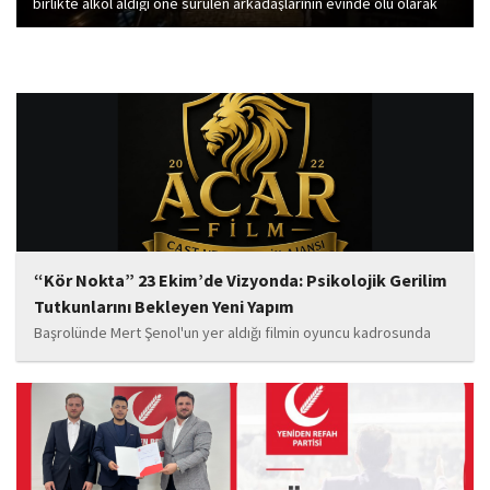
birlikte alkol aldığı öne sürülen arkadaşlarının evinde ölü olarak
bulundu.
“Kör Nokta” 23 Ekim’de Vizyonda: Psikolojik Gerilim
Tutkunlarını Bekleyen Yeni Yapım
Başrolünde Mert Şenol'un yer aldığı filmin oyuncu kadrosunda
Esma Kıyanç, Ayşe Aktaş, Berna Kıyanç, Gökay Alpaslan Şahin,
Sema Yaldıran, Sıla Altıntaş, İsmail Akkoç, Celal Acar ve çocuk
oyuncu Görkem Akyol...