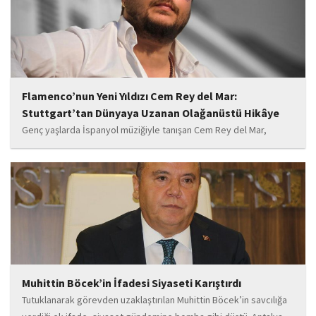
Flamenco’nun Yeni Yıldızı Cem Rey del Mar:
Stuttgart’tan Dünyaya Uzanan Olağanüstü Hikâye
Genç yaşlarda İspanyol müziğiyle tanışan Cem Rey del Mar,
flamenco kültürünün büyüleyici atmosferinden etkilenerek
kendisini bu alana yönlendirdi. Saatler süren disiplinli çalışmalar,
teknik gelişim ve müziğe olan tutkusu, onu kısa...
Muhittin Böcek’in İfadesi Siyaseti Karıştırdı
Tutuklanarak görevden uzaklaştırılan Muhittin Böcek’in savcılığa