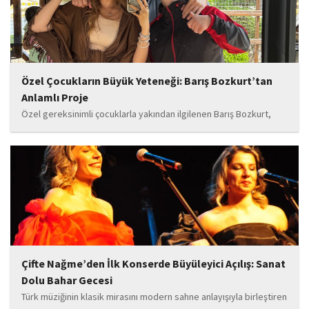
Özel Çocukların Büyük Yeteneği: Barış Bozkurt’tan
Anlamlı Proje
Özel gereksinimli çocuklarla yakından ilgilenen Barış Bozkurt,
hayata geçirdiği örnek çalışma ile hem eğitim camiasının hem de
toplumun dikkatini çekiyor. “Hayatta yaşattığın mutluluk en güzel
hediyedir” anlayışıyla yola çıkan Bozkurt,...
Çifte Nağme’den İlk Konserde Büyüleyici Açılış: Sanat
Dolu Bahar Gecesi
Türk müziğinin klasik mirasını modern sahne anlayışıyla birleştiren