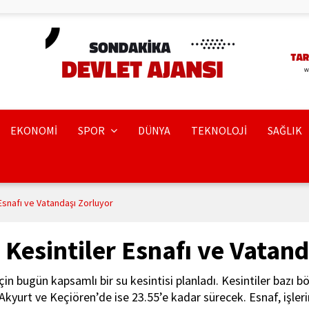
EKONOMİ
SPOR
DÜNYA
TEKNOLOJİ
SAĞLIK
Esnafı ve Vatandaşı Zorluyor
 Kesintiler Esnafı ve Vatand
çin bugün kapsamlı bir su kesintisi planladı. Kesintiler bazı 
Akyurt ve Keçiören’de ise 23.55’e kadar sürecek. Esnaf, işl