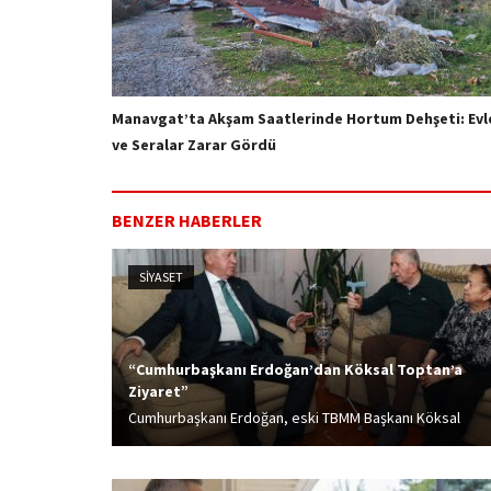
Manavgat’ta Akşam Saatlerinde Hortum Dehşeti: Evl
ve Seralar Zarar Gördü
BENZER HABERLER
SİYASET
“Cumhurbaşkanı Erdoğan’dan Köksal Toptan’a
Ziyaret”
Cumhurbaşkanı Erdoğan, eski TBMM Başkanı Köksal
Toptan'a ziyarette bulundu.