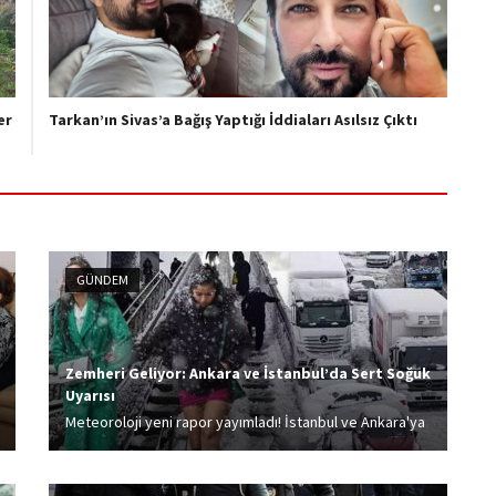
er
Tarkan’ın Sivas’a Bağış Yaptığı İddiaları Asılsız Çıktı
GÜNDEM
Zemheri Geliyor: Ankara ve İstanbul’da Sert Soğuk
Uyarısı
Meteoroloji yeni rapor yayımladı! İstanbul ve Ankara'ya
uyarı! Dikkat: Zemheri geliyor