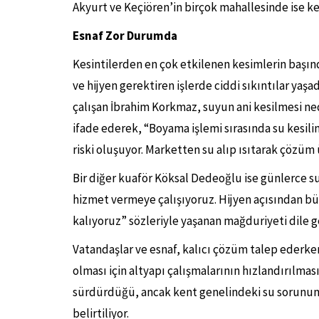
Akyurt ve Keçiören’in birçok mahallesinde ise ke
Esnaf Zor Durumda
Kesintilerden en çok etkilenen kesimlerin başınd
ve hijyen gerektiren işlerde ciddi sıkıntılar yaşa
çalışan İbrahim Korkmaz, suyun ani kesilmesi ne
ifade ederek, “Boyama işlemi sırasında su kesil
riski oluşuyor. Marketten su alıp ısıtarak çözüm
Bir diğer kuaför Köksal Dedeoğlu ise günlerce su
hizmet vermeye çalışıyoruz. Hijyen açısından b
kalıyoruz” sözleriyle yaşanan mağduriyeti dile ge
Vatandaşlar ve esnaf, kalıcı çözüm talep ederken,
olması için altyapı çalışmalarının hızlandırılması
sürdürdüğü, ancak kent genelindeki su soru
belirtiliyor.