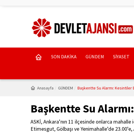
SON DAKİKA
GÜNDEM
SİYASET
Anasayfa
GÜNDEM
Başkentte Su Alarmı: Kesintiler 
Başkentte Su Alarmı:
ASKİ, Ankara’nın 11 ilçesinde onlarca mahalle i
Etimesgut, Gölbaşı ve Yenimahalle’de 23.00’e, 