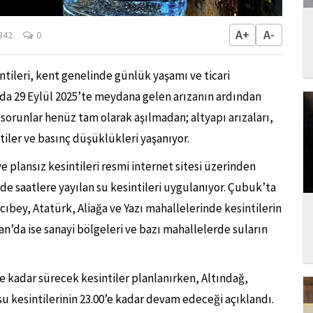
A+
A-
342
0
ntileri, kent genelinde günlük yaşamı ve ticari
nda 29 Eylül 2025’te meydana gelen arızanın ardından
 sorunlar henüz tam olarak aşılmadan; altyapı arızaları,
ntiler ve basınç düşüklükleri yaşanıyor.
e plansız kesintileri resmi internet sitesi üzerinden
e saatlere yayılan su kesintileri uygulanıyor. Çubuk’ta
cıbey, Atatürk, Aliağa ve Yazı mahallelerinde kesintilerin
n’da ise sanayi bölgeleri ve bazı mahallelerde suların
 kadar sürecek kesintiler planlanırken, Altındağ,
u kesintilerinin 23.00’e kadar devam edeceği açıklandı.