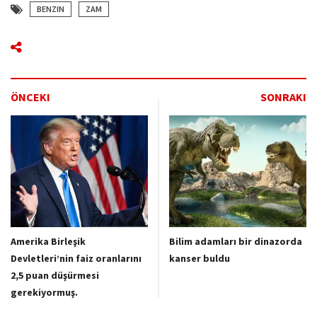
BENZIN
ZAM
ÖNCEKI
SONRAKI
Amerika Birleşik
Bilim adamları bir dinazorda
Devletleri’nin faiz oranlarını
kanser buldu
2,5 puan düşürmesi
gerekiyormuş.