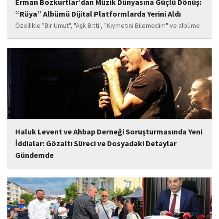
Erman Bozkurtlar’dan Müzik Dünyasına Güçlü Dönüş:
“Rüya” Albümü Dijital Platformlarda Yerini Aldı
Özellikle "Bir Umut", "Aşk Bitti", "Kıymetini Bilemedim" ve albüme
adını veren "Rüya" parçalarının kısa süre içerisinde öne çıkan
eserler arasında yer alması bekleniyor. Albüm, sanatçının önceki
çalışmalarına göre daha olgun,...
Haluk Levent ve Ahbap Derneği Soruşturmasında Yeni
İddialar: Gözaltı Süreci ve Dosyadaki Detaylar
Gündemde
İstanbul Cumhuriyet Başsavcılığı tarafından yürütülen ve Haluk
Levent ile kurucusu olduğu Ahbap Derneği'ni kapsadığı belirtilen
soruşturmaya ilişkin yeni iddialar gündeme geldi. Edinilen
bilgilere göre, soruşturmanın ani bir operasyonla değil, aylar...