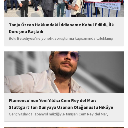
Tanju Özcan Hakkındaki İddianame Kabul Edildi, İlk
Duruşma Başladı
Bolu Belediyesi’ne yönelik soruşturma kapsamında tutuklanıp
belediye başkanlığı görevinden uzaklaştırılan Tanju Özcan’ın da
aralarında bulunduğu 6’sı tutuklu 19 sanığın yargılandığı dava
başladı.
Flamenco’nun Yeni Yıldızı Cem Rey del Mar:
Stuttgart’tan Dünyaya Uzanan Olağanüstü Hikâye
Genç yaşlarda İspanyol müziğiyle tanışan Cem Rey del Mar,
flamenco kültürünün büyüleyici atmosferinden etkilenerek
kendisini bu alana yönlendirdi. Saatler süren disiplinli çalışmalar,