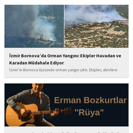
tahrik veya aşağılama' suçundan gözaltına alındı. Mahruki,
tutuklama talebiyle Sulh Ceza Hakimliği'ne sevk edildi.
İzmir Bornova’da Orman Yangını: Ekipler Havadan ve
Karadan Müdahale Ediyor
İzmir’in Bornova ilçesinde orman yangın çıktı. Ekipler, alevlere
havadan ve karadan müdahale ediyor.