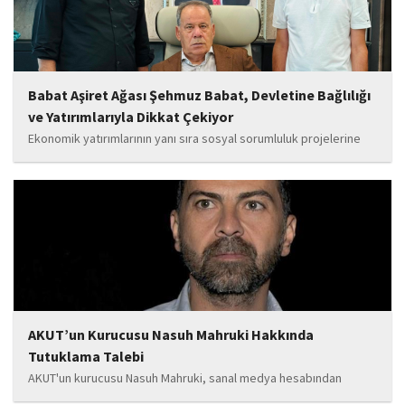
Babat Aşiret Ağası Şehmuz Babat, Devletine Bağlılığı
ve Yatırımlarıyla Dikkat Çekiyor
Ekonomik yatırımlarının yanı sıra sosyal sorumluluk projelerine
de önem veren Babat'ın, eğitim alanında bir lise ile iki okulun
yapımına katkı sunduğu, ayrıca Şırnak'ın çeşitli noktalarında
tamamlanan ve yapımı devam eden...
AKUT’un Kurucusu Nasuh Mahruki Hakkında
Tutuklama Talebi
AKUT'un kurucusu Nasuh Mahruki, sanal medya hesabından
yaptığı '15 Temmuz' paylaşımı nedeniyle 'Halkı kin ve düşmanlığa