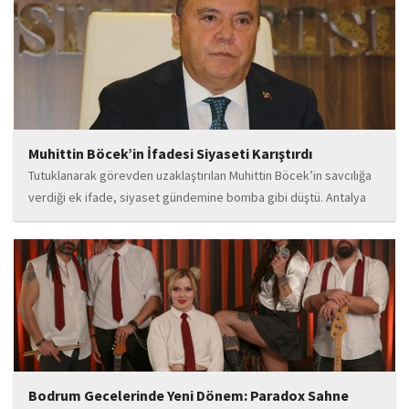
teknik gelişim ve müziğe olan tutkusu, onu kısa...
Muhittin Böcek’in İfadesi Siyaseti Karıştırdı
Tutuklanarak görevden uzaklaştırılan Muhittin Böcek’in savcılığa
verdiği ek ifade, siyaset gündemine bomba gibi düştü. Antalya
Cumhuriyet Savcılığı’na kendi isteğiyle başvurarak ifade verdiği
öğrenilen Böcek’in açıklamalarında, 31 Mart 2024 yerel
seçimleri...
Bodrum Gecelerinde Yeni Dönem: Paradox Sahne