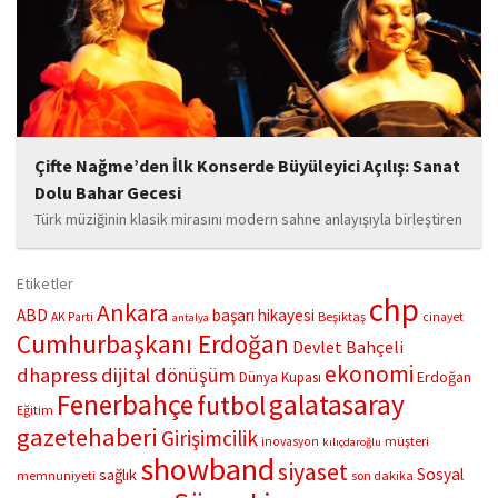
hediyedir” anlayışıyla yola çıkan Bozkurt,...
Çifte Nağme’den İlk Konserde Büyüleyici Açılış: Sanat
Dolu Bahar Gecesi
Türk müziğinin klasik mirasını modern sahne anlayışıyla birleştiren
“Çifte Nağme” projesi, ilk konserini İstanbul Ataşehir’de bulunan
Mustafa Saffet Kültür Merkezi sahnesinde sanatseverlerle
Etiketler
buluşturdu. Yoğun katılımla gerçekleşen gece, müzikal çeşitlilik
chp
Ankara
ABD
başarı hikayesi
Beşiktaş
AK Parti
cinayet
antalya
ve...
Cumhurbaşkanı Erdoğan
Devlet Bahçeli
ekonomi
dhapress
dijital dönüşüm
Erdoğan
Dünya Kupası
Fenerbahçe
galatasaray
futbol
Eğitim
gazetehaberi
Girişimcilik
müşteri
inovasyon
kılıçdaroğlu
showband
siyaset
Sosyal
sağlık
memnuniyeti
son dakika