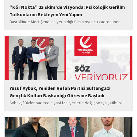
“Kör Nokta” 23 Ekim’de Vizyonda: Psikolojik Gerilim
Tutkunlarını Bekleyen Yeni Yapım
Başrolünde Mert Şenol'un yer aldığı filmin oyuncu kadrosunda
Esma Kıyanç, Ayşe Aktaş, Berna Kıyanç, Gökay Alpaslan Şahin,
Sema Yaldıran, Sıla Altıntaş, İsmail Akkoç, Celal Acar ve çocuk
oyuncu Görkem Akyol...
Yusuf Aybak, Yeniden Refah Partisi Sultangazi
Gençlik Kolları Başkanlığı Görevine Başladı
Aybak, "Bizler sadece siyasi faaliyetlerle değil; sosyal, kültürel
ve manevi değerleri güçlendiren çalışmalarla da gençlerimizin
yanında olacağız. Sultangazi'de birlik ve beraberlik ruhunu daha
da güçlendirecek projeleri hayata geçirmek için ekip...