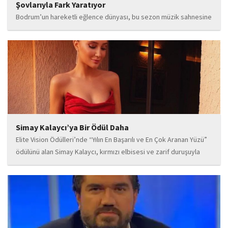
Şovlarıyla Fark Yaratıyor
Bodrum’un hareketli eğlence dünyası, bu sezon müzik sahnesine
iddialı bir giriş yapan “Paradox” ile yeni bir enerji kazanıyor. Güçlü
sahne performansı, uluslararası standartlardaki repertuarı ve
deneyimli müzisyen kadrosuyla dikkat çeken...
Simay Kalaycı’ya Bir Ödül Daha
Elite Vision Ödülleri’nde “Yılın En Başarılı ve En Çok Aranan Yüzü”
ödülünü alan Simay Kalaycı, kırmızı elbisesi ve zarif duruşuyla
geceye damga vurdu. Takı markasıyla da dikkat çeken Kalaycı,
Wilma...