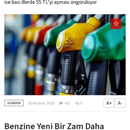
ise bazı illerde 55 TL’yi aşması öngörülüyor
A+
A-
20 Haziran 2025
431
0
GÜNDEM
Benzine Yeni Bir Zam Daha