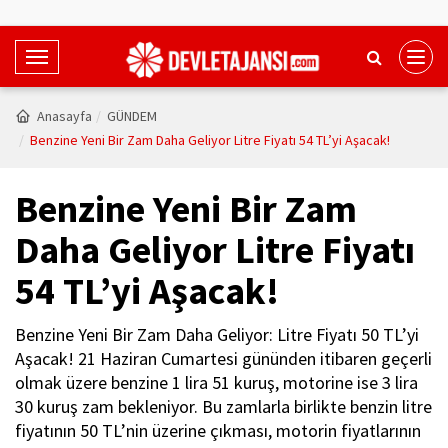
T
o
g
Anasayfa
GÜNDEM
g
Benzine Yeni Bir Zam Daha Geliyor Litre Fiyatı 54 TL’yi Aşacak!
l
e
Benzine Yeni Bir Zam
N
a
Daha Geliyor Litre Fiyatı
v
54 TL’yi Aşacak!
i
g
a
Benzine Yeni Bir Zam Daha Geliyor: Litre Fiyatı 50 TL’yi
t
Aşacak! 21 Haziran Cumartesi gününden itibaren geçerli
i
olmak üzere benzine 1 lira 51 kuruş, motorine ise 3 lira
o
30 kuruş zam bekleniyor. Bu zamlarla birlikte benzin litre
n
fiyatının 50 TL’nin üzerine çıkması, motorin fiyatlarının