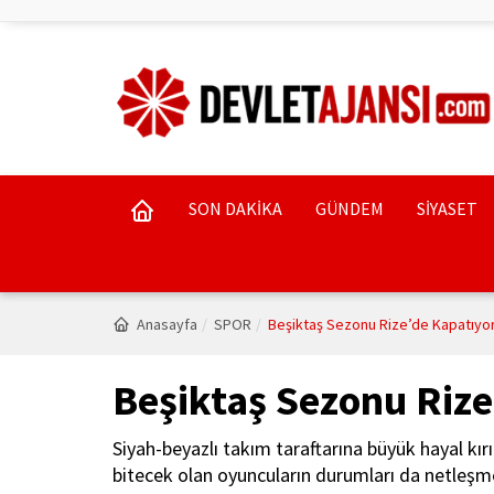
SON DAKİKA
GÜNDEM
SİYASET
Anasayfa
SPOR
Beşiktaş Sezonu Rize’de Kapatıyor
Beşiktaş Sezonu Rize
Siyah-beyazlı takım taraftarına büyük hayal kı
bitecek olan oyuncuların durumları da netleşm