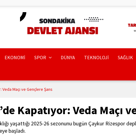
EKONOMİ
SPOR
DÜNYA
TEKNOLOJİ
SAĞLIK
: Veda Maçı ve Gençlere Şans
’de Kapatıyor: Veda Maçı v
rıklığı yaşattığı 2025-26 sezonunu bugün Çaykur Rizespor de
eye başladı.