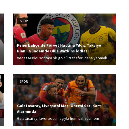
SPOR
Fenerbahçe’de Forvet Hattına Yıldız Takviye
Planı: Gündemde Ollie Watkins İddiası
Vedat Muriqi sonrası bir golcü transferi daha yapmak
isteyen Fenerbahçe, Serhou Guirassy ile başka bir
adayın daha gündemde olduğu ortaya çıktı.
SPOR
Galatasaray, Liverpool Maçı Öncesi Sarı Kart
Alarmında
Galatasaray, Liverpool maçıyla hem sahada hem
kasada kazanmayı hedefliyor. Rams Park’ta kapalı gişe