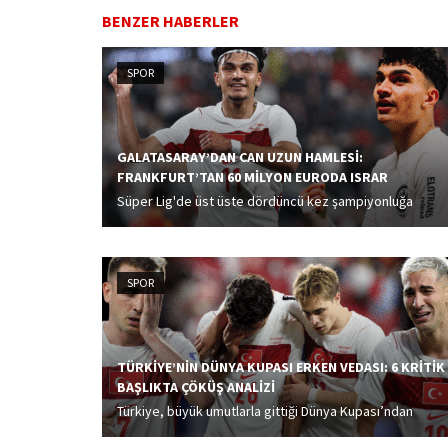
BENZER HABERLER
SPOR
GALATASARAY’DAN CAN UZUN HAMLESİ:
FRANKFURT’TAN 60 MİLYON EURODA ISRAR
Süper Lig'de üst üste dördüncü kez şampiyonluğa
ulaşan Galatasaray, Can Uzun transferde taktik
değiştirdi.
SPOR
TÜRKİYE’NİN DÜNYA KUPASI ERKEN VEDASI: 6 KRİTİK
BAŞLIKTA ÇÖKÜŞ ANALİZİ
Türkiye, büyük umutlarla gittiği Dünya Kupası’ndan
hüzünlü şekilde veda etti. Avustralya’nın ardından dün