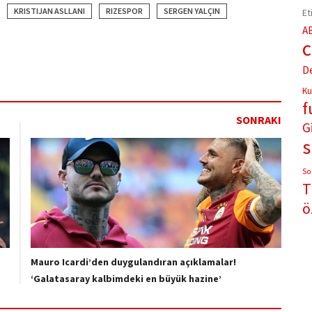
KRISTIJAN ASLLANI
RIZESPOR
SERGEN YALÇIN
Et
A
D
Ku
f
SONRAKI
G
So
T
ö
Mauro Icardi’den duygulandıran açıklamalar!
‘Galatasaray kalbimdeki en büyük hazine’