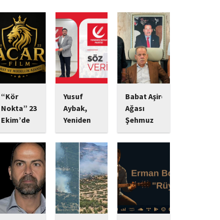
“Kör
Yusuf
Babat Aşiret
Nokta” 23
Aybak,
Ağası
Ekim’de
Yeniden
Şehmuz
Vizyonda:
Refah
Babat,
Psikolojik
Partisi
Devletine
Gerilim
Sultangazi
Bağlılığı ve
Tutkunlarını
Gençlik
Yatırımlarıyla
Bekleyen
Kolları
Dikkat
Yeni Yapım
Başkanlığı
Çekiyor
Görevine
Başrolünde
Ekonomik
Başladı
Mert
yatırımlarını