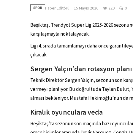
Haber Editörü
15 Mayıs 2026
229
0
SPOR
Beşiktaş, Trendyol Süper Lig 2025-2026 sezonu
karşılaşmayla noktalayacak.
Ligi 4. sırada tamamlamayı daha önce garantileye
çıkacak.
Sergen Yalçın’dan rotasyon planı
Teknik Direktör Sergen Yalçın, sezonun son karş
vermeyi planlıyor. Bu doğrultuda Taylan Bulut, Y
alması bekleniyor. Mustafa Hekimoğlu’nun da maç
Kiralık oyunculara veda
Beşiktaş’ta sezonun son maçında bazı oyuncular
erecek isimler arasında Devis Vasquez, Cengiz Ünd