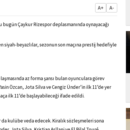
A+
A-
nu bugün Çaykur Rizespor deplasmanında oynayacağı
n siyah-beyazlılar, sezonun son maçına prestij hedefiyle
ılaşmasında az forma şansı bulan oyunculara görev
asin Özcan, Jota Silva ve Cengiz Ünder’in ilk 11’de yer
a ilk 11’de başlayabileceği ifade edildi.
 da kulübe veda edecek. Kiralık sözleşmeleri sona
er, Jota Silva, Kristjan Asllani ve El Bilal Touré