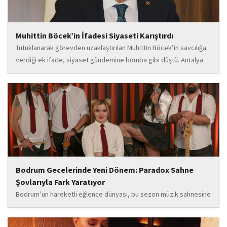
Muhittin Böcek’in İfadesi Siyaseti Karıştırdı
Tutuklanarak görevden uzaklaştırılan Muhittin Böcek’in savcılığa
verdiği ek ifade, siyaset gündemine bomba gibi düştü. Antalya
Cumhuriyet Savcılığı’na kendi isteğiyle başvurarak ifade verdiği
öğrenilen Böcek’in açıklamalarında, 31 Mart 2024 yerel
seçimleri...
Bodrum Gecelerinde Yeni Dönem: Paradox Sahne
Şovlarıyla Fark Yaratıyor
Bodrum’un hareketli eğlence dünyası, bu sezon müzik sahnesine
iddialı bir giriş yapan “Paradox” ile yeni bir enerji kazanıyor. Güçlü
sahne performansı, uluslararası standartlardaki repertuarı ve