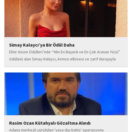
deneyimli müzisyen kadrosuyla dikkat çeken...
Simay Kalaycı’ya Bir Ödül Daha
Elite Vision Ödülleri’nde “Yılın En Başarılı ve En Çok Aranan Yüzü”
ödülünü alan Simay Kalaycı, kırmızı elbisesi ve zarif duruşuyla
geceye damga vurdu. Takı markasıyla da dikkat çeken Kalaycı,
Wilma...
Rasim Ozan Kütahyalı Gözaltına Alındı
Adana merkezli yürütülen 'yasa dışı bahis' operasyonu