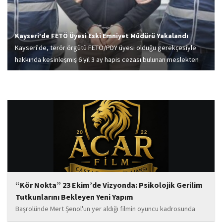
Kayseri’de FETÖ Üyesi Eski Emniyet Müdürü Yakalandı
Kayseri'de, terör örgütü FETÖ/PDY üyesi olduğu gerekçesiyle
hakkında kesinleşmiş 6 yıl 3 ay hapis cezası bulunan meslekten
ihraç emniyet müdürü N.M.T. (54), polis tarafından yakalandı.
“Kör Nokta” 23 Ekim’de Vizyonda: Psikolojik Gerilim
Tutkunlarını Bekleyen Yeni Yapım
Başrolünde Mert Şenol'un yer aldığı filmin oyuncu kadrosunda
Esma Kıyanç, Ayşe Aktaş, Berna Kıyanç, Gökay Alpaslan Şahin,