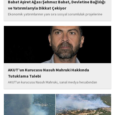
Babat Aşiret Ağası Şehmuz Babat, Devletine Bağlılığı
ve Yatırımlarıyla Dikkat Çekiyor
Ekonomik yatırımlarının yanı sıra sosyal sorumluluk projelerine
de önem veren Babat'ın, eğitim alanında bir lise ile iki okulun
yapımına katkı sunduğu, ayrıca Şırnak'ın çeşitli noktalarında
tamamlanan ve yapımı devam eden...
AKUT’un Kurucusu Nasuh Mahruki Hakkında
Tutuklama Talebi
AKUT'un kurucusu Nasuh Mahruki, sanal medya hesabından
yaptığı '15 Temmuz' paylaşımı nedeniyle 'Halkı kin ve düşmanlığa
tahrik veya aşağılama' suçundan gözaltına alındı. Mahruki,
tutuklama talebiyle Sulh Ceza Hakimliği'ne sevk edildi.