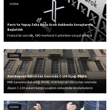
DÜNYA
Paris’te Yapay Zeka Botu Grok Hakkında Soruşturma
Başlatıldı
Fransa'da savcılık, ABD merkezli X şirketinin sosyal medya
platformuna yönelik soruşturmaya, Yahudi soykırımını inkar eden
ifadeleri nedeniyle yapay zeka sohbet botu Grok'un da dahil
edildiğini açıkladı.
DÜNYA
Azerbaycan-Gürcistan Sınırında C-130 Uçağı Düştü
Milli Savunma Bakanlığı (MSB), Azerbaycan-Gürcistan sınırında
düşen C-130 askeri kargo uçağının enkazında incelemelerin
devam ettiğini açıkladı.
DÜNYA