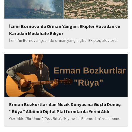
İzmir Bornova’da Orman Yangını: Ekipler Havadan ve
Karadan Müdahale Ediyor
İzmir’in Bornova ilçesinde orman yangın çıktı. Ekipler, alevlere
havadan ve karadan müdahale ediyor.
Erman Bozkurtlar’dan Müzik Dünyasına Güçlü Dönüş:
“Rüya” Albümü Dijital Platformlarda Yerini Aldı
Özellikle "Bir Umut", "Aşk Bitti", "Kıymetini Bilemedim" ve albüme
adını veren "Rüya" parçalarının kısa süre içerisinde öne çıkan