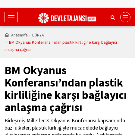
T
o
g
Anasayfa
DÜNYA
g
BM Okyanus Konferansı’ndan plastik kirliliğine karşı bağlayıcı
l
anlaşma çağrısı
e
N
BM Okyanus
a
v
Konferansı’ndan plastik
i
kirliliğine karşı bağlayıcı
g
a
anlaşma çağrısı
t
i
Birleşmiş Milletler 3. Okyanus Konferansı kapsamında
o
bazı ülkeler, plastik kirliliğiyle mücadelede bağlayıcı
n
uluslararası anlaşma çağrısında bulundu. Açıklamada,