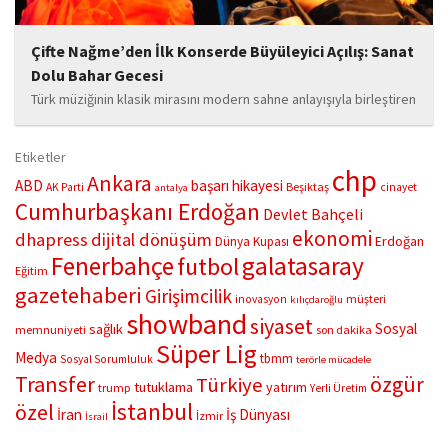
Çifte Nağme’den İlk Konserde Büyüleyici Açılış: Sanat
Dolu Bahar Gecesi
Türk müziğinin klasik mirasını modern sahne anlayışıyla birleştiren
“Çifte Nağme” projesi, ilk konserini İstanbul Ataşehir’de bulunan
Mustafa Saffet Kültür Merkezi sahnesinde sanatseverlerle
Etiketler
buluşturdu. Yoğun katılımla gerçekleşen gece, müzikal çeşitlilik
chp
Ankara
ABD
başarı hikayesi
Beşiktaş
AK Parti
cinayet
antalya
ve...
Cumhurbaşkanı Erdoğan
Devlet Bahçeli
ekonomi
dhapress
dijital dönüşüm
Erdoğan
Dünya Kupası
Fenerbahçe
galatasaray
futbol
Eğitim
gazetehaberi
Girişimcilik
müşteri
inovasyon
kılıçdaroğlu
showband
siyaset
Sosyal
sağlık
memnuniyeti
son dakika
Süper Lig
Medya
tbmm
Sosyal Sorumluluk
terörle mücadele
Transfer
özgür
Türkiye
tutuklama
yatırım
trump
Yerli Üretim
İstanbul
özel
İran
İş Dünyası
İzmir
İsrail