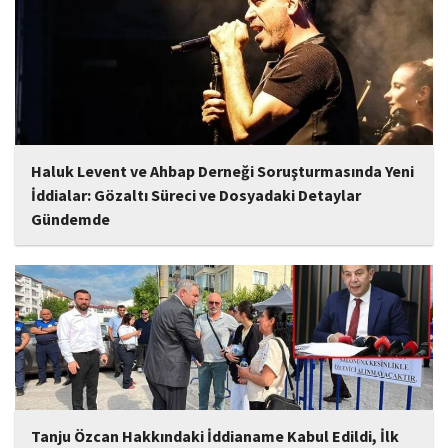
eserler arasında yer alması bekleniyor. Albüm, sanatçının önceki
çalışmalarına göre daha olgun,...
Haluk Levent ve Ahbap Derneği Soruşturmasında Yeni
İddialar: Gözaltı Süreci ve Dosyadaki Detaylar
Gündemde
İstanbul Cumhuriyet Başsavcılığı tarafından yürütülen ve Haluk
Levent ile kurucusu olduğu Ahbap Derneği'ni kapsadığı belirtilen
soruşturmaya ilişkin yeni iddialar gündeme geldi. Edinilen
bilgilere göre, soruşturmanın ani bir operasyonla değil, aylar...
Tanju Özcan Hakkındaki İddianame Kabul Edildi, İlk