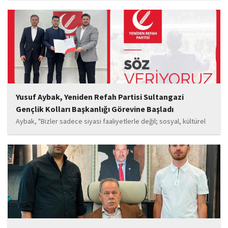
Sema Yaldıran, Sıla Altıntaş, İsmail Akkoç, Celal Acar ve çocuk
oyuncu Görkem Akyol...
Yusuf Aybak, Yeniden Refah Partisi Sultangazi
Gençlik Kolları Başkanlığı Görevine Başladı
Aybak, "Bizler sadece siyasi faaliyetlerle değil; sosyal, kültürel
ve manevi değerleri güçlendiren çalışmalarla da gençlerimizin
yanında olacağız. Sultangazi'de birlik ve beraberlik ruhunu daha
da güçlendirecek projeleri hayata geçirmek için ekip...