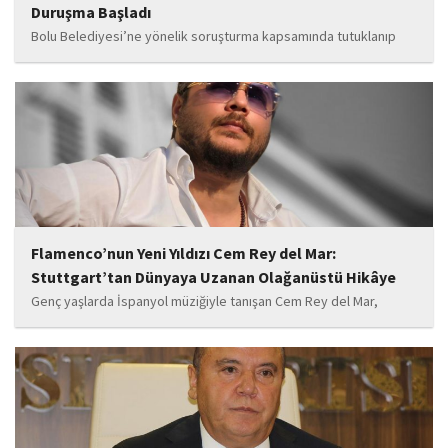
Duruşma Başladı
Bolu Belediyesi’ne yönelik soruşturma kapsamında tutuklanıp
belediye başkanlığı görevinden uzaklaştırılan Tanju Özcan’ın da
aralarında bulunduğu 6’sı tutuklu 19 sanığın yargılandığı dava
başladı.
Flamenco’nun Yeni Yıldızı Cem Rey del Mar:
Stuttgart’tan Dünyaya Uzanan Olağanüstü Hikâye
Genç yaşlarda İspanyol müziğiyle tanışan Cem Rey del Mar,
flamenco kültürünün büyüleyici atmosferinden etkilenerek
kendisini bu alana yönlendirdi. Saatler süren disiplinli çalışmalar,
teknik gelişim ve müziğe olan tutkusu, onu kısa...