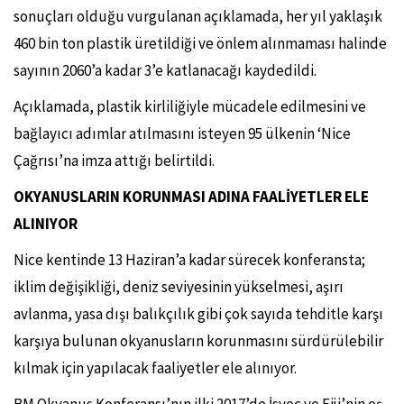
sonuçları olduğu vurgulanan açıklamada, her yıl yaklaşık
460 bin ton plastik üretildiği ve önlem alınmaması halinde
sayının 2060’a kadar 3’e katlanacağı kaydedildi.
Açıklamada, plastik kirliliğiyle mücadele edilmesini ve
bağlayıcı adımlar atılmasını isteyen 95 ülkenin ‘Nice
Çağrısı’na imza attığı belirtildi.
OKYANUSLARIN KORUNMASI ADINA FAALİYETLER ELE
ALINIYOR
Nice kentinde 13 Haziran’a kadar sürecek konferansta;
iklim değişikliği, deniz seviyesinin yükselmesi, aşırı
avlanma, yasa dışı balıkçılık gibi çok sayıda tehditle karşı
karşıya bulunan okyanusların korunmasını sürdürülebilir
kılmak için yapılacak faaliyetler ele alınıyor.
BM Okyanus Konferansı’nın ilki 2017’de İsveç ve Fiji’nin eş