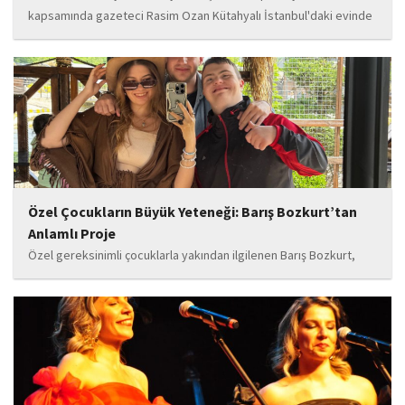
kapsamında gazeteci Rasim Ozan Kütahyalı İstanbul'daki evinde
gözaltına alındı.
Özel Çocukların Büyük Yeteneği: Barış Bozkurt’tan
Anlamlı Proje
Özel gereksinimli çocuklarla yakından ilgilenen Barış Bozkurt,
hayata geçirdiği örnek çalışma ile hem eğitim camiasının hem de
toplumun dikkatini çekiyor. “Hayatta yaşattığın mutluluk en güzel
hediyedir” anlayışıyla yola çıkan Bozkurt,...