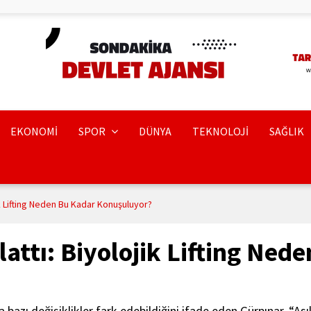
EKONOMİ
SPOR
DÜNYA
TEKNOLOJİ
SAĞLIK
jik Lifting Neden Bu Kadar Konuşuluyor?
lattı: Biyolojik Lifting Ned
zı değişiklikler fark edebildiğini ifade eden Gürpınar, “Ası