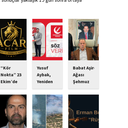
“Kör
Yusuf
Babat Aşiret
Nokta” 23
Aybak,
Ağası
Ekim’de
Yeniden
Şehmuz
Vizyonda:
Refah
Babat,
Psikolojik
Partisi
Devletine
Gerilim
Sultangazi
Bağlılığı ve
Tutkunlarını
Gençlik
Yatırımlarıyla
Bekleyen
Kolları
Dikkat
Yeni Yapım
Başkanlığı
Çekiyor