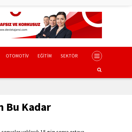
OTOMOTİV
EĞİTİM
SEKTÖR
en Bu Kadar
l sonuçlar yaklaşık 15 gün sonra ortaya