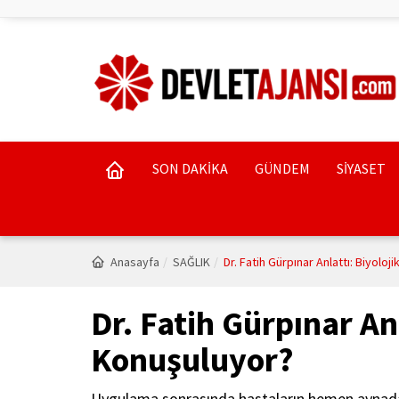
SON DAKİKA
GÜNDEM
SİYASET
Anasayfa
SAĞLIK
Dr. Fatih Gürpınar Anlattı: Biyolo
Dr. Fatih Gürpınar An
Konuşuluyor?
Uygulama sonrasında hastaların hemen aynada ba