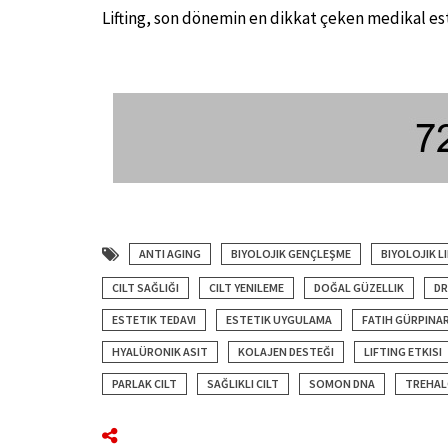
Lifting, son dönemin en dikkat çeken medikal est
ANTI AGING
BIYOLOJIK GENÇLEŞME
BIYOLOJIK L
CILT SAĞLIĞI
CILT YENILEME
DOĞAL GÜZELLIK
DR
ESTETIK TEDAVI
ESTETIK UYGULAMA
FATIH GÜRPINA
HYALÜRONIK ASIT
KOLAJEN DESTEĞI
LIFTING ETKISI
PARLAK CILT
SAĞLIKLI CILT
SOMON DNA
TREHA