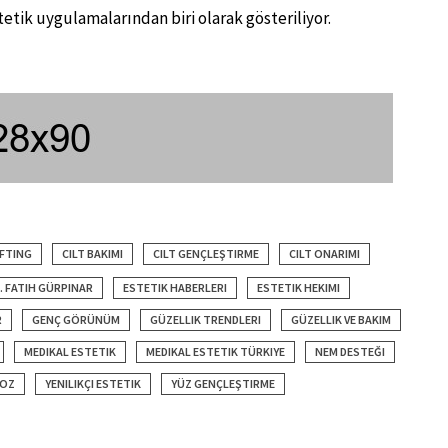
etik uygulamalarından biri olarak gösteriliyor.
IFTING
CILT BAKIMI
CILT GENÇLEŞTIRME
CILT ONARIMI
. FATIH GÜRPINAR
ESTETIK HABERLERI
ESTETIK HEKIMI
R
GENÇ GÖRÜNÜM
GÜZELLIK TRENDLERI
GÜZELLIK VE BAKIM
MEDIKAL ESTETIK
MEDIKAL ESTETIK TÜRKIYE
NEM DESTEĞI
LOZ
YENILIKÇI ESTETIK
YÜZ GENÇLEŞTIRME