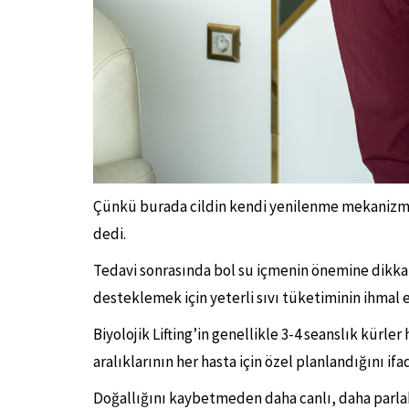
Çünkü burada cildin kendi yenilenme mekanizmala
dedi.
Tedavi sonrasında bol su içmenin önemine dikkat 
desteklemek için yeterli sıvı tüketiminin ihmal 
Biyolojik Lifting’in genellikle 3-4 seanslık kürle
aralıklarının her hasta için özel planlandığını ifad
Doğallığını kaybetmeden daha canlı, daha parlak