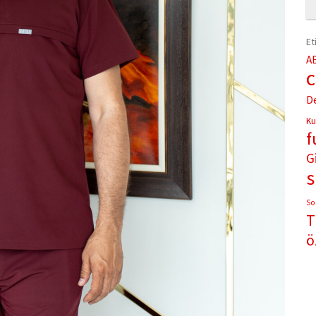
Et
A
D
Ku
f
G
So
T
ö