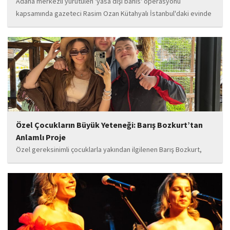
Adana merkezli yürütülen 'yasa dışı bahis' operasyonu
kapsamında gazeteci Rasim Ozan Kütahyalı İstanbul'daki evinde
gözaltına alındı.
Özel Çocukların Büyük Yeteneği: Barış Bozkurt’tan
Anlamlı Proje
Özel gereksinimli çocuklarla yakından ilgilenen Barış Bozkurt,
hayata geçirdiği örnek çalışma ile hem eğitim camiasının hem de
toplumun dikkatini çekiyor. “Hayatta yaşattığın mutluluk en güzel
hediyedir” anlayışıyla yola çıkan Bozkurt,...