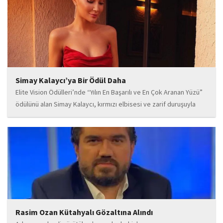
deneyimli müzisyen kadrosuyla dikkat çeken...
Simay Kalaycı’ya Bir Ödül Daha
Elite Vision Ödülleri’nde “Yılın En Başarılı ve En Çok Aranan Yüzü”
ödülünü alan Simay Kalaycı, kırmızı elbisesi ve zarif duruşuyla
geceye damga vurdu. Takı markasıyla da dikkat çeken Kalaycı,
Wilma...
Rasim Ozan Kütahyalı Gözaltına Alındı