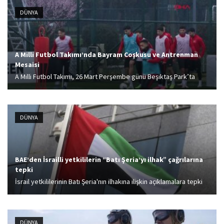
DÜNYA
A Milli Futbol Takımı’nda Bayram Coşkusu ve Antrenman
Mesaisi
A Milli Futbol Takımı, 26 Mart Perşembe günü Beşiktaş Park’ta
Romanya ile oynayacağı 2026 FIFA Dünya Kupası play-off yarı final
maçının hazırlıklarına bugün yaptığı antrenmanla devam etti.
DÜNYA
BAE’den İsrailli yetkililerin “Batı Şeria’yı ilhak” çağrılarına
tepki
İsrail yetkililerinin Batı Şeria'nın ilhakına ilişkin açıklamalara tepki
gösteren BAE Dışişleri Bakanlığı, "Batı Şeria'yı ilhak" çağrılarını
kınayarak "BAE Dışişleri Bakanlığı, işgal altındaki Filistin
topraklarında mevcut yasal statüyü değiştirmeyi hedefleyen
DÜNYA