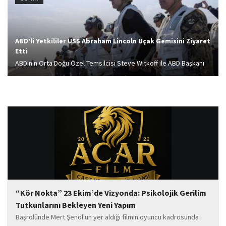
her...
ABD’li Yetkililer USS Abraham Lincoln Uçak Gemisini Ziyaret
Etti
ABD'nin Orta Doğu Özel Temsilcisi Steve Witkoff ile ABD Başkanı
Donald Trump'ın damadı ve eski başdanışmanı Jared Kushner'ın,
USS Abraham Lincoln uçak gemisini ziyaret ettiği bildirildi.
“Kör Nokta” 23 Ekim’de Vizyonda: Psikolojik Gerilim
Tutkunlarını Bekleyen Yeni Yapım
Başrolünde Mert Şenol'un yer aldığı filmin oyuncu kadrosunda