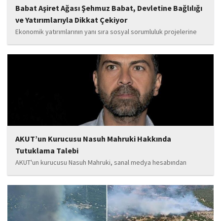
Babat Aşiret Ağası Şehmuz Babat, Devletine Bağlılığı
ve Yatırımlarıyla Dikkat Çekiyor
Ekonomik yatırımlarının yanı sıra sosyal sorumluluk projelerine
de önem veren Babat'ın, eğitim alanında bir lise ile iki okulun
yapımına katkı sunduğu, ayrıca Şırnak'ın çeşitli noktalarında
tamamlanan ve yapımı devam eden...
AKUT’un Kurucusu Nasuh Mahruki Hakkında
Tutuklama Talebi
AKUT'un kurucusu Nasuh Mahruki, sanal medya hesabından
yaptığı '15 Temmuz' paylaşımı nedeniyle 'Halkı kin ve düşmanlığa
tahrik veya aşağılama' suçundan gözaltına alındı. Mahruki,
tutuklama talebiyle Sulh Ceza Hakimliği'ne sevk edildi.