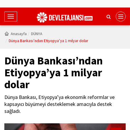
T
o
g
Anasayfa
DÜNYA
g
Dünya Bankası’ndan Etiyopya’ya 1 milyar dolar
l
e
Dünya Bankası’ndan
N
a
Etiyopya’ya 1 milyar
v
dolar
i
g
a
Dünya Bankası, Etiyopya’ya ekonomik reformlar ve
t
kapsayıcı büyümeyi desteklemek amacıyla destek
i
sağladı.
o
n