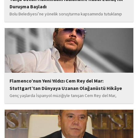
Duruşma Başladı
Bolu Belediyesi’ne yönelik soruşturma kapsamında tutuklanıp
belediye başkanlığı görevinden uzaklaştırılan Tanju Özcan’ın da
aralarında bulunduğu 6’sı tutuklu 19 sanığın yargılandığı dava
başladı.
Flamenco’nun Yeni Yıldızı Cem Rey del Mar:
Stuttgart’tan Dünyaya Uzanan Olağanüstü Hikâye
Genç yaşlarda İspanyol müziğiyle tanışan Cem Rey del Mar,
flamenco kültürünün büyüleyici atmosferinden etkilenerek
kendisini bu alana yönlendirdi. Saatler süren disiplinli çalışmalar,
teknik gelişim ve müziğe olan tutkusu, onu kısa...