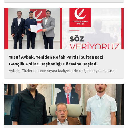
Esma Kıyanç, Ayşe Aktaş, Berna Kıyanç, Gökay Alpaslan Şahin,
Sema Yaldıran, Sıla Altıntaş, İsmail Akkoç, Celal Acar ve çocuk
oyuncu Görkem Akyol...
Yusuf Aybak, Yeniden Refah Partisi Sultangazi
Gençlik Kolları Başkanlığı Görevine Başladı
Aybak, "Bizler sadece siyasi faaliyetlerle değil; sosyal, kültürel
ve manevi değerleri güçlendiren çalışmalarla da gençlerimizin
yanında olacağız. Sultangazi'de birlik ve beraberlik ruhunu daha
da güçlendirecek projeleri hayata geçirmek için ekip...