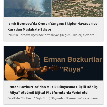
İzmir Bornova’da Orman Yangını: Ekipler Havadan ve
Karadan Müdahale Ediyor
İzmir’in Bornova ilçesinde orman yangın çıktı. Ekipler, alevlere
havadan ve karadan müdahale ediyor.
Erman Bozkurtlar’dan Müzik Dünyasına Güçlü Dönüş:
“Rüya” Albümü Dijital Platformlarda Yerini Aldı
Özellikle "Bir Umut", "Aşk Bitti", "Kıymetini Bilemedim" ve albüme
adını veren "Rüya" parçalarının kısa süre içerisinde öne çıkan