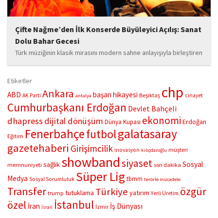
Çifte Nağme’den İlk Konserde Büyüleyici Açılış: Sanat
Dolu Bahar Gecesi
Türk müziğinin klasik mirasını modern sahne anlayışıyla birleştiren
“Çifte Nağme” projesi, ilk konserini İstanbul Ataşehir’de bulunan
Mustafa Saffet Kültür Merkezi sahnesinde sanatseverlerle
Etiketler
buluşturdu. Yoğun katılımla gerçekleşen gece, müzikal çeşitlilik
chp
Ankara
ABD
başarı hikayesi
Beşiktaş
AK Parti
cinayet
antalya
ve...
Cumhurbaşkanı Erdoğan
Devlet Bahçeli
ekonomi
dhapress
dijital dönüşüm
Erdoğan
Dünya Kupası
Fenerbahçe
galatasaray
futbol
Eğitim
gazetehaberi
Girişimcilik
müşteri
inovasyon
kılıçdaroğlu
showband
siyaset
Sosyal
sağlık
memnuniyeti
son dakika
Süper Lig
Medya
tbmm
Sosyal Sorumluluk
terörle mücadele
Transfer
özgür
Türkiye
tutuklama
yatırım
trump
Yerli Üretim
İstanbul
özel
İş Dünyası
İran
İzmir
İsrail