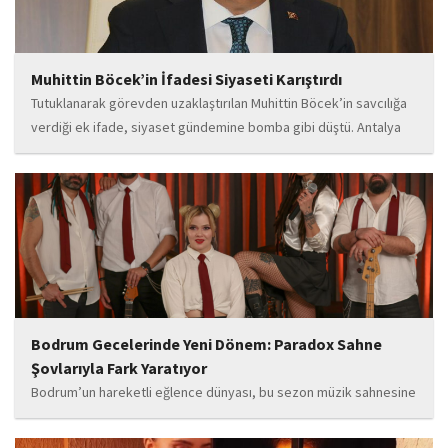
Muhittin Böcek’in İfadesi Siyaseti Karıştırdı
Tutuklanarak görevden uzaklaştırılan Muhittin Böcek’in savcılığa
verdiği ek ifade, siyaset gündemine bomba gibi düştü. Antalya
Cumhuriyet Savcılığı’na kendi isteğiyle başvurarak ifade verdiği
öğrenilen Böcek’in açıklamalarında, 31 Mart 2024 yerel
seçimleri...
Bodrum Gecelerinde Yeni Dönem: Paradox Sahne
Şovlarıyla Fark Yaratıyor
Bodrum’un hareketli eğlence dünyası, bu sezon müzik sahnesine
iddialı bir giriş yapan “Paradox” ile yeni bir enerji kazanıyor. Güçlü
sahne performansı, uluslararası standartlardaki repertuarı ve