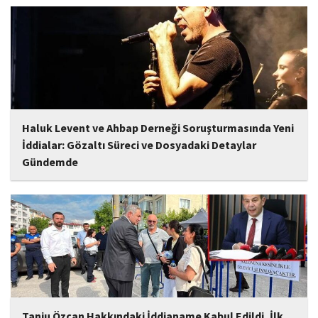
eserler arasında yer alması bekleniyor. Albüm, sanatçının önceki
çalışmalarına göre daha olgun,...
Haluk Levent ve Ahbap Derneği Soruşturmasında Yeni
İddialar: Gözaltı Süreci ve Dosyadaki Detaylar
Gündemde
İstanbul Cumhuriyet Başsavcılığı tarafından yürütülen ve Haluk
Levent ile kurucusu olduğu Ahbap Derneği'ni kapsadığı belirtilen
soruşturmaya ilişkin yeni iddialar gündeme geldi. Edinilen
bilgilere göre, soruşturmanın ani bir operasyonla değil, aylar...
Tanju Özcan Hakkındaki İddianame Kabul Edildi, İlk