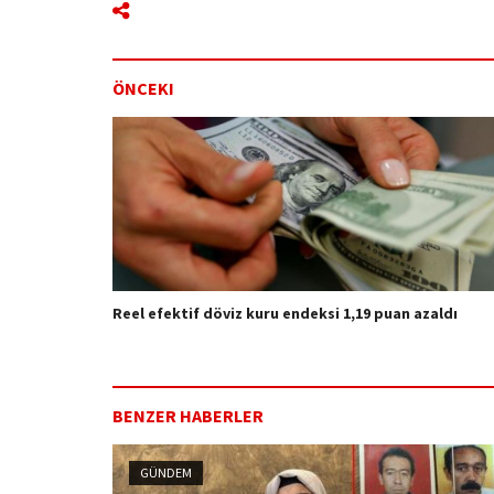
ÖNCEKI
Reel efektif döviz kuru endeksi 1,19 puan azaldı
BENZER HABERLER
GÜNDEM