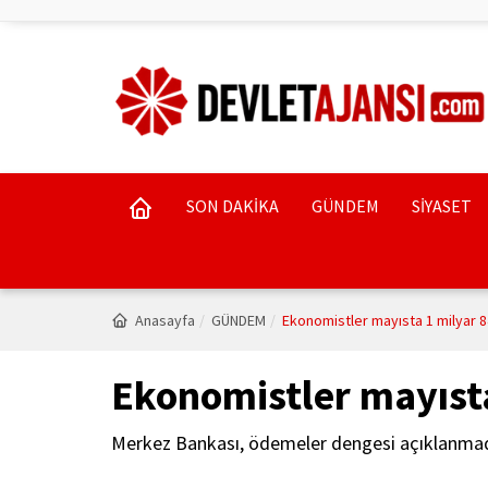
SON DAKİKA
GÜNDEM
SİYASET
Anasayfa
GÜNDEM
Ekonomistler mayısta 1 milyar 8
Ekonomistler mayısta
Merkez Bankası, ödemeler dengesi açıklanmadan