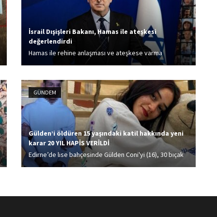
İsrail Dışişleri Bakanı, Hamas ile ateşkesi
değerlendirdi
Hamas ile rehine anlaşması ve ateşkese varma
konusunda ciddi olduklarının altını çizen İsrail Dışişleri
Bakanı Gideon Saar, “Bazı olumlu işaretler var. Şu anda
daha fazla bir şey söylemek istemiyorum." ifadesinde...
GÜNDEM
Gülden’i öldüren 15 yaşındaki katil hakkında yeni
karar 20 YIL HAPİS VERİLDİ
Edirne’de lise bahçesinde Gülden Coni'yi (16), 30 bıçak
darbesiyle öldüren E.A. (15) hakkında, ‘Çocuğa ve
kadına karşı tasarlayarak kasten öldürme’ suçundan
verilen indirimsiz 20 yıl hapis cezası, istinafta bozuldu.