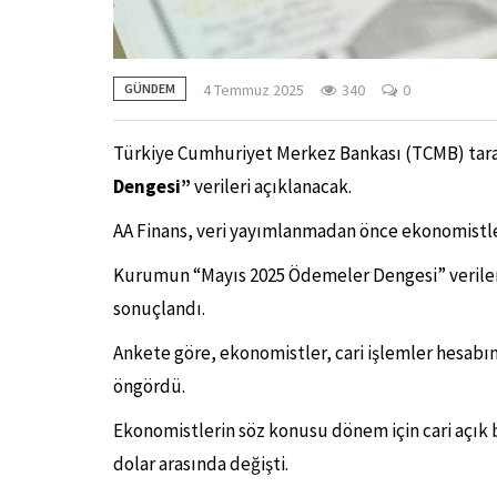
4 Temmuz 2025
340
0
GÜNDEM
Türkiye Cumhuriyet Merkez Bankası (TCMB) ta
Dengesi”
verileri açıklanacak.
AA Finans, veri yayımlanmadan önce ekonomistler
Kurumun “Mayıs 2025 Ödemeler Dengesi” verilerin
sonuçlandı.
Ankete göre, ekonomistler, cari işlemler hesabın
öngördü.
Ekonomistlerin söz konusu dönem için cari açık be
dolar arasında değişti.