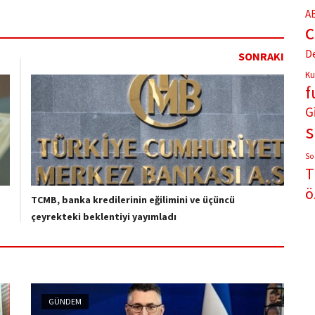
A
D
SONRAKI
Ku
f
G
So
T
ö
TCMB, banka kredilerinin eğilimini ve üçüncü
çeyrekteki beklentiyi yayımladı
GÜNDEM