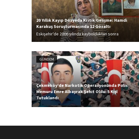
20 Yıllık Kayıp Dosyada Kritik Gelişme: Hamdi
Karakuş Soruşturmasında 12 Gözaltı
Eskişehir'de 2006 yılında kaybolduktan sonra
kendisinden haber alınamayan Hamdi Karakuş’un (62)
öldürüldüğü şüphesiyle 3 yıl önce JASAT
dedektiflerince yeniden başlatılan soruşturmada 12
GÜNDEM
şüpheli gözaltına alındı. Karakuş'un ablası Semra
Dönmez (59),...
Çekmeköy’de Narkotik Operasyonunda Polis
Memuru Emre Albayrak Şehit Oldu: 5 Kişi
Tutuklandı
Çekmeköy'de uyuşturucu operasyonuna katılan özel
harekat polisi Emre Albayrak'ın şehit edilmesine ilişkin
gözaltına alınan ve saldırıyı gerçekleştiren Ramazan
A'nın ailesinden olduğu öğrenilen 5 şüpheli tutuklandı.