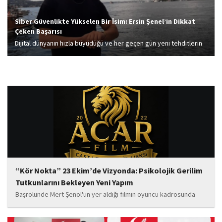
Siber Güvenlikte Yükselen Bir İsim: Ersin Şenel’in Dikkat
Çeken Başarısı
Dijital dünyanın hızla büyüdüğü ve her geçen gün yeni tehditlerin
ortaya çıktığı bir dönemde, siber güvenlik alanında fark yaratan
isimler de öne çıkıyor. Bu isimlerden biri olan Ersin Şenel,
geliştirdiği...
“Kör Nokta” 23 Ekim’de Vizyonda: Psikolojik Gerilim
Tutkunlarını Bekleyen Yeni Yapım
Başrolünde Mert Şenol'un yer aldığı filmin oyuncu kadrosunda
Esma Kıyanç, Ayşe Aktaş, Berna Kıyanç, Gökay Alpaslan Şahin,
Sema Yaldıran, Sıla Altıntaş, İsmail Akkoç, Celal Acar ve çocuk