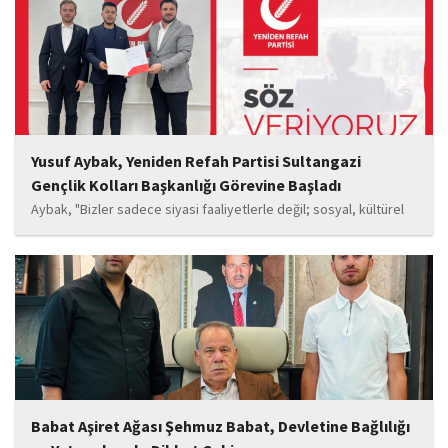
oyuncu Görkem Akyol...
Yusuf Aybak, Yeniden Refah Partisi Sultangazi
Gençlik Kolları Başkanlığı Görevine Başladı
Aybak, "Bizler sadece siyasi faaliyetlerle değil; sosyal, kültürel
ve manevi değerleri güçlendiren çalışmalarla da gençlerimizin
yanında olacağız. Sultangazi'de birlik ve beraberlik ruhunu daha
da güçlendirecek projeleri hayata geçirmek için ekip...
Babat Aşiret Ağası Şehmuz Babat, Devletine Bağlılığı