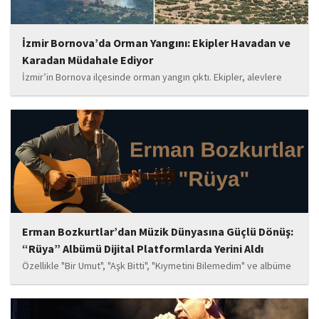
İzmir Bornova’da Orman Yangını: Ekipler Havadan ve
Karadan Müdahale Ediyor
İzmir’in Bornova ilçesinde orman yangın çıktı. Ekipler, alevlere
havadan ve karadan müdahale ediyor.
Erman Bozkurtlar’dan Müzik Dünyasına Güçlü Dönüş:
“Rüya” Albümü Dijital Platformlarda Yerini Aldı
Özellikle "Bir Umut", "Aşk Bitti", "Kıymetini Bilemedim" ve albüme
adını veren "Rüya" parçalarının kısa süre içerisinde öne çıkan
eserler arasında yer alması bekleniyor. Albüm, sanatçının önceki
çalışmalarına göre daha olgun,...