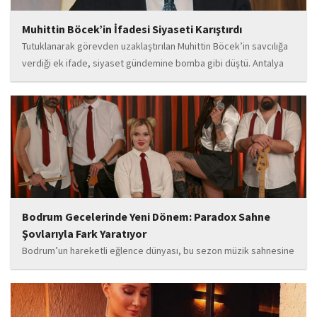
Muhittin Böcek’in İfadesi Siyaseti Karıştırdı
Tutuklanarak görevden uzaklaştırılan Muhittin Böcek’in savcılığa
verdiği ek ifade, siyaset gündemine bomba gibi düştü. Antalya
Cumhuriyet Savcılığı’na kendi isteğiyle başvurarak ifade verdiği
öğrenilen Böcek’in açıklamalarında, 31 Mart 2024 yerel
seçimleri...
Bodrum Gecelerinde Yeni Dönem: Paradox Sahne
Şovlarıyla Fark Yaratıyor
Bodrum’un hareketli eğlence dünyası, bu sezon müzik sahnesine
iddialı bir giriş yapan “Paradox” ile yeni bir enerji kazanıyor. Güçlü
sahne performansı, uluslararası standartlardaki repertuarı ve
deneyimli müzisyen kadrosuyla dikkat çeken...