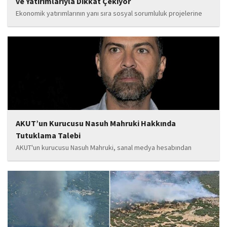
ve Yatırımlarıyla Dikkat Çekiyor
Ekonomik yatırımlarının yanı sıra sosyal sorumluluk projelerine
de önem veren Babat'ın, eğitim alanında bir lise ile iki okulun
yapımına katkı sunduğu, ayrıca Şırnak'ın çeşitli noktalarında
tamamlanan ve yapımı devam eden...
AKUT’un Kurucusu Nasuh Mahruki Hakkında
Tutuklama Talebi
AKUT'un kurucusu Nasuh Mahruki, sanal medya hesabından
yaptığı '15 Temmuz' paylaşımı nedeniyle 'Halkı kin ve düşmanlığa
tahrik veya aşağılama' suçundan gözaltına alındı. Mahruki,
tutuklama talebiyle Sulh Ceza Hakimliği'ne sevk edildi.