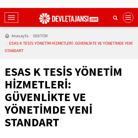
T
o
g
Anasayfa
SEKTÖR
g
ESAS K TESİS YÖNETİM HİZMETLERİ: GÜVENLİKTE VE YÖNETİMDE YENİ
l
STANDART
e
N
ESAS K TESİS YÖNETİM
a
v
HİZMETLERİ:
i
GÜVENLİKTE VE
g
a
YÖNETİMDE YENİ
t
i
STANDART
o
n