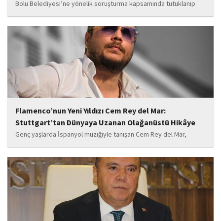
Bolu Belediyesi’ne yönelik soruşturma kapsamında tutuklanıp
belediye başkanlığı görevinden uzaklaştırılan Tanju Özcan’ın da
aralarında bulunduğu 6’sı tutuklu 19 sanığın yargılandığı dava
başladı.
Flamenco’nun Yeni Yıldızı Cem Rey del Mar:
Stuttgart’tan Dünyaya Uzanan Olağanüstü Hikâye
Genç yaşlarda İspanyol müziğiyle tanışan Cem Rey del Mar,
flamenco kültürünün büyüleyici atmosferinden etkilenerek
kendisini bu alana yönlendirdi. Saatler süren disiplinli çalışmalar,
teknik gelişim ve müziğe olan tutkusu, onu kısa...