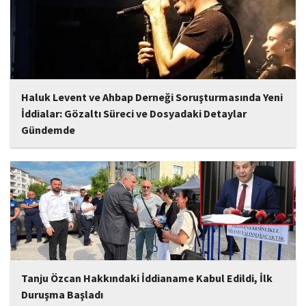
Haluk Levent ve Ahbap Derneği Soruşturmasında Yeni
İddialar: Gözaltı Süreci ve Dosyadaki Detaylar
Gündemde
İstanbul Cumhuriyet Başsavcılığı tarafından yürütülen ve Haluk
Levent ile kurucusu olduğu Ahbap Derneği'ni kapsadığı belirtilen
soruşturmaya ilişkin yeni iddialar gündeme geldi. Edinilen
bilgilere göre, soruşturmanın ani bir operasyonla değil, aylar...
Tanju Özcan Hakkındaki İddianame Kabul Edildi, İlk
Duruşma Başladı