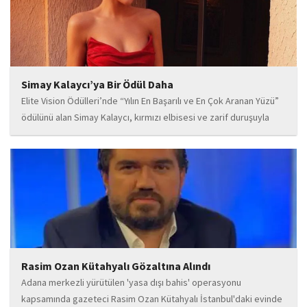
Simay Kalaycı’ya Bir Ödül Daha
Elite Vision Ödülleri’nde “Yılın En Başarılı ve En Çok Aranan Yüzü”
ödülünü alan Simay Kalaycı, kırmızı elbisesi ve zarif duruşuyla
geceye damga vurdu. Takı markasıyla da dikkat çeken Kalaycı,
Wilma...
Rasim Ozan Kütahyalı Gözaltına Alındı
Adana merkezli yürütülen 'yasa dışı bahis' operasyonu
kapsamında gazeteci Rasim Ozan Kütahyalı İstanbul'daki evinde