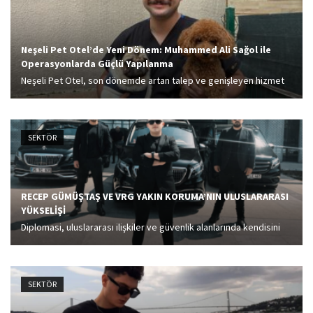
Neşeli Pet Otel’de Yeni Dönem: Muhammed Ali Sağol ile
Operasyonlarda Güçlü Yapılanma
Neşeli Pet Otel, son dönemde artan talep ve genişleyen hizmet
kapasitesine paralel olarak ekip yapılanmasını güçlendirmeye
devam ediyor. Misafir memnuniyetini artırmak, operasyon akışını
daha profesyonel bir seviyeye taşımak ve tesis...
SEKTÖR
RECEP GÜMÜŞTAŞ VE VRG YAKIN KORUMA’NIN ULUSLARARASI
YÜKSELİŞİ
Diplomasi, uluslararası ilişkiler ve güvenlik alanlarında kendisini
geliştirmeye devam eden Gümüştaş, gelecekte Macaristan'da
siyasi ve diplomatik görevlerde bulunmayı hedeflemektedir.
Uluslararası güvenlik alanında elde ettiği saha deneyimini
SEKTÖR
diplomasi ve kamu yönetimi...