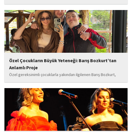
gözaltına alındı.
Özel Çocukların Büyük Yeteneği: Barış Bozkurt’tan
Anlamlı Proje
Özel gereksinimli çocuklarla yakından ilgilenen Barış Bozkurt,
hayata geçirdiği örnek çalışma ile hem eğitim camiasının hem de
toplumun dikkatini çekiyor. “Hayatta yaşattığın mutluluk en güzel
hediyedir” anlayışıyla yola çıkan Bozkurt,...