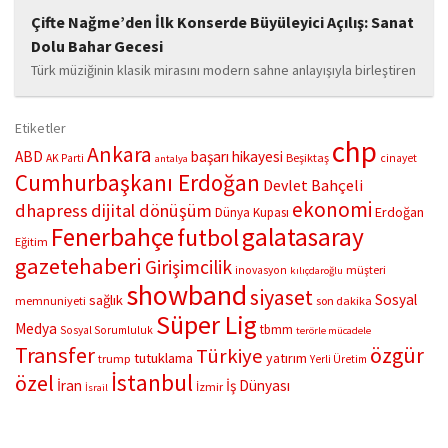
Çifte Nağme’den İlk Konserde Büyüleyici Açılış: Sanat
Dolu Bahar Gecesi
Türk müziğinin klasik mirasını modern sahne anlayışıyla birleştiren
“Çifte Nağme” projesi, ilk konserini İstanbul Ataşehir’de bulunan
Mustafa Saffet Kültür Merkezi sahnesinde sanatseverlerle
Etiketler
buluşturdu. Yoğun katılımla gerçekleşen gece, müzikal çeşitlilik
chp
Ankara
ABD
başarı hikayesi
Beşiktaş
AK Parti
cinayet
antalya
ve...
Cumhurbaşkanı Erdoğan
Devlet Bahçeli
ekonomi
dhapress
dijital dönüşüm
Erdoğan
Dünya Kupası
Fenerbahçe
galatasaray
futbol
Eğitim
gazetehaberi
Girişimcilik
müşteri
inovasyon
kılıçdaroğlu
showband
siyaset
Sosyal
sağlık
memnuniyeti
son dakika
Süper Lig
Medya
tbmm
Sosyal Sorumluluk
terörle mücadele
Transfer
özgür
Türkiye
tutuklama
yatırım
trump
Yerli Üretim
İstanbul
özel
İran
İş Dünyası
İzmir
İsrail