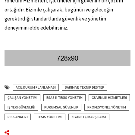
Yönetim Hizmetleri, işletmeler için güvenilir bir çözüm
ortağıdır. Bizimle çalışarak, bugünün ve geleceğin
gerektirdiği standartlarda güvenlik ve yönetim
deneyimini elde edebilirsiniz.
ACIL DURUM PLANLAMASI
BAKIM VE TEKNIK DESTEK
ÇALIŞAN YÖNETIMI
ESAS K TESIS YÖNETIM
GÜVENLIK HIZMETLERI
IŞ YERI GÜVENLIĞI
KURUMSAL GÜVENLIK
PROFESYONEL YÖNETIM
RISK ANALIZI
TESIS YÖNETIMI
ZIYARETÇI KARŞILAMA