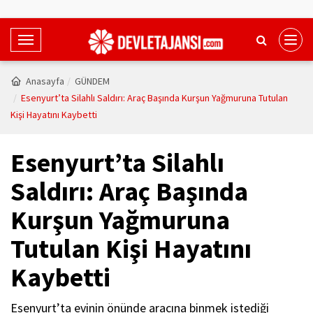
T
o
g
Anasayfa
GÜNDEM
g
Esenyurt’ta Silahlı Saldırı: Araç Başında Kurşun Yağmuruna Tutulan
l
Kişi Hayatını Kaybetti
e
N
Esenyurt’ta Silahlı
a
v
Saldırı: Araç Başında
i
Kurşun Yağmuruna
g
a
Tutulan Kişi Hayatını
t
i
Kaybetti
o
n
Esenyurt’ta evinin önünde aracına binmek istediği