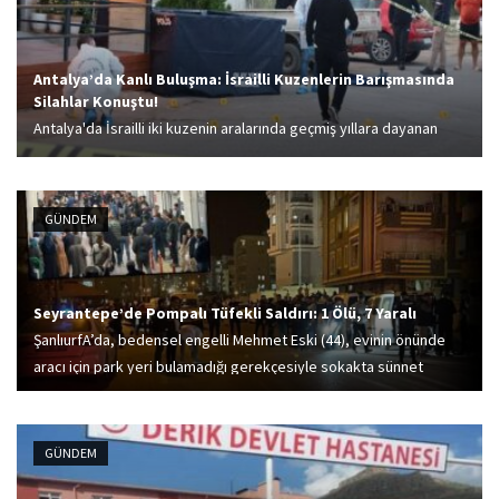
Antalya’da Kanlı Buluşma: İsrailli Kuzenlerin Barışmasında
Silahlar Konuştu!
Antalya'da İsrailli iki kuzenin aralarında geçmiş yıllara dayanan
husumet bulunduğu öne sürüldü. Barıştırılmaya çalışılan kuzenlerin
buluşması silahlı kavgaya dönüştü. 1 kişi hayatını kaybetti. İşte
detaylar...
GÜNDEM
Seyrantepe’de Pompalı Tüfekli Saldırı: 1 Ölü, 7 Yaralı
ŞanlıurfA’da, bedensel engelli Mehmet Eski (44), evinin önünde
aracı için park yeri bulamadığı gerekçesiyle sokakta sünnet
düğünü eğlencesine katılanlara pompalı tüfekle ateş açtı.
Saldırıda İklimya Subay (16) yaşamını yitirirken, 4’ü...
GÜNDEM