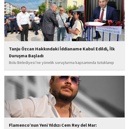
soruşturmaya ilişkin yeni iddialar gündeme geldi. Edinilen
bilgilere göre, soruşturmanın ani bir operasyonla değil, aylar...
Tanju Özcan Hakkındaki İddianame Kabul Edildi, İlk
Duruşma Başladı
Bolu Belediyesi’ne yönelik soruşturma kapsamında tutuklanıp
belediye başkanlığı görevinden uzaklaştırılan Tanju Özcan’ın da
aralarında bulunduğu 6’sı tutuklu 19 sanığın yargılandığı dava
başladı.
Flamenco’nun Yeni Yıldızı Cem Rey del Mar: