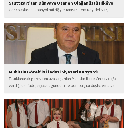
Stuttgart’tan Dünyaya Uzanan Olağanüstü Hikâye
Genç yaşlarda İspanyol müziğiyle tanışan Cem Rey del Mar,
flamenco kültürünün büyüleyici atmosferinden etkilenerek
kendisini bu alana yönlendirdi. Saatler süren disiplinli çalışmalar,
teknik gelişim ve müziğe olan tutkusu, onu kısa...
Muhittin Böcek’in İfadesi Siyaseti Karıştırdı
Tutuklanarak görevden uzaklaştırılan Muhittin Böcek’in savcılığa
verdiği ek ifade, siyaset gündemine bomba gibi düştü. Antalya
Cumhuriyet Savcılığı’na kendi isteğiyle başvurarak ifade verdiği
öğrenilen Böcek’in açıklamalarında, 31 Mart 2024 yerel
seçimleri...