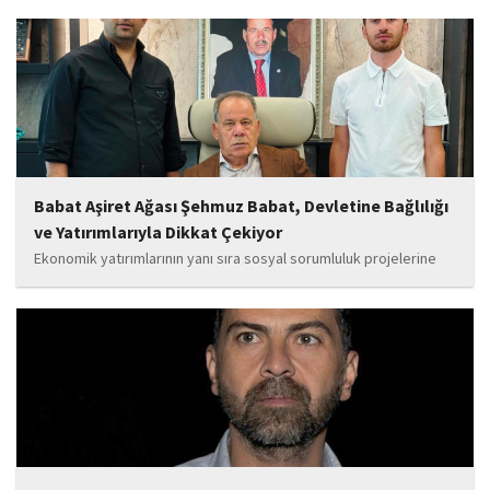
yanında olacağız. Sultangazi'de birlik ve beraberlik ruhunu daha
da güçlendirecek projeleri hayata geçirmek için ekip...
Babat Aşiret Ağası Şehmuz Babat, Devletine Bağlılığı
ve Yatırımlarıyla Dikkat Çekiyor
Ekonomik yatırımlarının yanı sıra sosyal sorumluluk projelerine
de önem veren Babat'ın, eğitim alanında bir lise ile iki okulun
yapımına katkı sunduğu, ayrıca Şırnak'ın çeşitli noktalarında
tamamlanan ve yapımı devam eden...