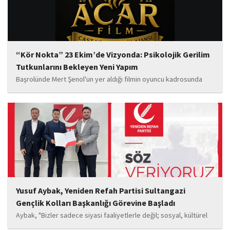
“Kör Nokta” 23 Ekim’de Vizyonda: Psikolojik Gerilim
Tutkunlarını Bekleyen Yeni Yapım
Başrolünde Mert Şenol'un yer aldığı filmin oyuncu kadrosunda
Esma Kıyanç, Ayşe Aktaş, Berna Kıyanç, Gökay Alpaslan Şahin,
Sema Yaldıran, Sıla Altıntaş, İsmail Akkoç, Celal Acar ve çocuk
oyuncu Görkem Akyol...
Yusuf Aybak, Yeniden Refah Partisi Sultangazi
Gençlik Kolları Başkanlığı Görevine Başladı
Aybak, "Bizler sadece siyasi faaliyetlerle değil; sosyal, kültürel
ve manevi değerleri güçlendiren çalışmalarla da gençlerimizin