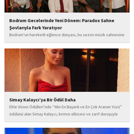
Bodrum Gecelerinde Yeni Dönem: Paradox Sahne
Şovlarıyla Fark Yaratıyor
Bodrum’un hareketli eğlence dünyası, bu sezon müzik sahnesine
iddialı bir giriş yapan “Paradox” ile yeni bir enerji kazanıyor. Güçlü
sahne performansı, uluslararası standartlardaki repertuarı ve
deneyimli müzisyen kadrosuyla dikkat çeken...
Simay Kalaycı’ya Bir Ödül Daha
Elite Vision Ödülleri’nde “Yılın En Başarılı ve En Çok Aranan Yüzü”
ödülünü alan Simay Kalaycı, kırmızı elbisesi ve zarif duruşuyla
geceye damga vurdu. Takı markasıyla da dikkat çeken Kalaycı,
Wilma...