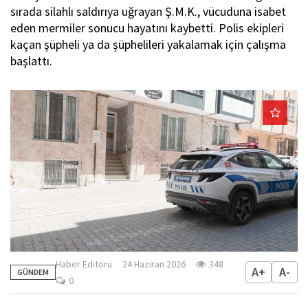
sırada silahlı saldırıya uğrayan Ş.M.K., vücuduna isabet
eden mermiler sonucu hayatını kaybetti. Polis ekipleri
kaçan şüpheli ya da şüphelileri yakalamak için çalışma
başlattı.
Haber Editörü
24 Haziran 2026
348
A+
A-
GÜNDEM
0