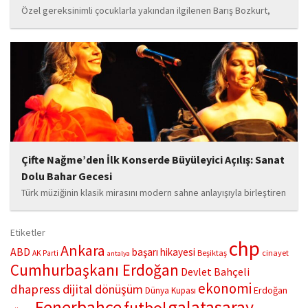
Özel gereksinimli çocuklarla yakından ilgilenen Barış Bozkurt,
hayata geçirdiği örnek çalışma ile hem eğitim camiasının hem de
toplumun dikkatini çekiyor. “Hayatta yaşattığın mutluluk en güzel
hediyedir” anlayışıyla yola çıkan Bozkurt,...
Çifte Nağme’den İlk Konserde Büyüleyici Açılış: Sanat
Dolu Bahar Gecesi
Türk müziğinin klasik mirasını modern sahne anlayışıyla birleştiren
“Çifte Nağme” projesi, ilk konserini İstanbul Ataşehir’de bulunan
Mustafa Saffet Kültür Merkezi sahnesinde sanatseverlerle
Etiketler
buluşturdu. Yoğun katılımla gerçekleşen gece, müzikal çeşitlilik
chp
Ankara
ABD
başarı hikayesi
Beşiktaş
cinayet
AK Parti
antalya
ve...
Cumhurbaşkanı Erdoğan
Devlet Bahçeli
ekonomi
dhapress
dijital dönüşüm
Erdoğan
Dünya Kupası
Fenerbahçe
galatasaray
futbol