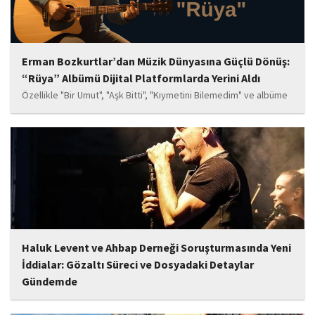
Erman Bozkurtlar’dan Müzik Dünyasına Güçlü Dönüş:
“Rüya” Albümü Dijital Platformlarda Yerini Aldı
Özellikle "Bir Umut", "Aşk Bitti", "Kıymetini Bilemedim" ve albüme
adını veren "Rüya" parçalarının kısa süre içerisinde öne çıkan
eserler arasında yer alması bekleniyor. Albüm, sanatçının önceki
çalışmalarına göre daha olgun,...
Haluk Levent ve Ahbap Derneği Soruşturmasında Yeni
İddialar: Gözaltı Süreci ve Dosyadaki Detaylar
Gündemde
İstanbul Cumhuriyet Başsavcılığı tarafından yürütülen ve Haluk
Levent ile kurucusu olduğu Ahbap Derneği'ni kapsadığı belirtilen