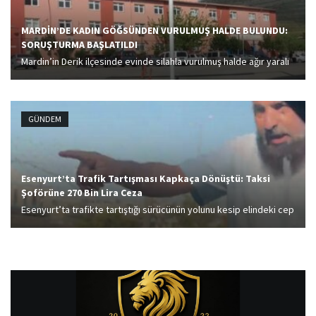
MARDİN’DE KADIN GÖĞSÜNDEN VURULMUŞ HALDE BULUNDU:
SORUŞTURMA BAŞLATILDI
Mardin’in Derik ilçesinde evinde silahla vurulmuş halde ağır yaralı
bulunan M.A. (21) isimli kadın, hastanede tedaviye alındı.
GÜNDEM
Esenyurt’ta Trafik Tartışması Kapkaça Dönüştü: Taksi
Şoförüne 270 Bin Lira Ceza
Esenyurt’ta trafikte tartıştığı sürücünün yolunu kesip elindeki cep
telefonunu alarak kaçan taksi şoförü gözaltına alındı. Sürücü
belgesine 60 gün süreyle el konulan taksiciye 270 bin lira idari
para cezası verilirken,...