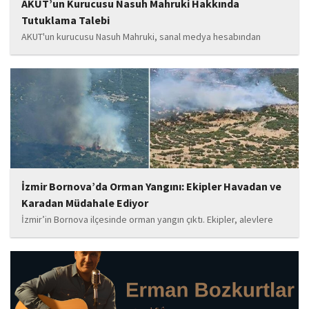
AKUT’un Kurucusu Nasuh Mahruki Hakkında
Tutuklama Talebi
AKUT'un kurucusu Nasuh Mahruki, sanal medya hesabından
yaptığı '15 Temmuz' paylaşımı nedeniyle 'Halkı kin ve düşmanlığa
tahrik veya aşağılama' suçundan gözaltına alındı. Mahruki,
tutuklama talebiyle Sulh Ceza Hakimliği'ne sevk edildi.
İzmir Bornova’da Orman Yangını: Ekipler Havadan ve
Karadan Müdahale Ediyor
İzmir’in Bornova ilçesinde orman yangın çıktı. Ekipler, alevlere
havadan ve karadan müdahale ediyor.