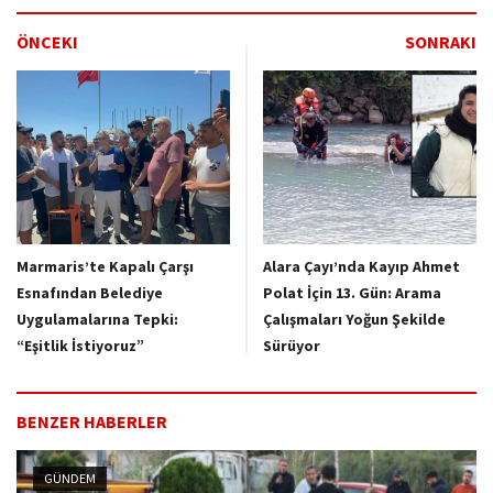
ÖNCEKI
SONRAKI
Marmaris’te Kapalı Çarşı
Alara Çayı’nda Kayıp Ahmet
Esnafından Belediye
Polat İçin 13. Gün: Arama
Uygulamalarına Tepki:
Çalışmaları Yoğun Şekilde
“Eşitlik İstiyoruz”
Sürüyor
BENZER HABERLER
GÜNDEM