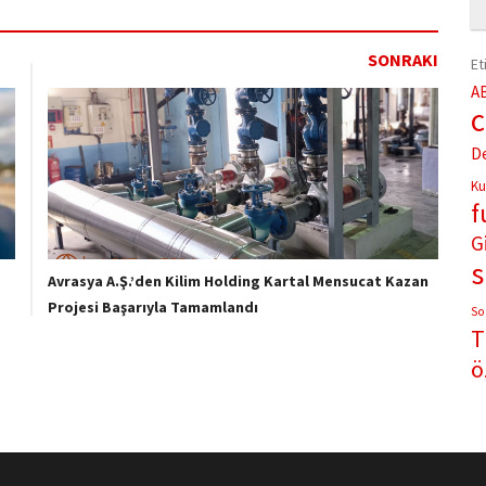
SONRAKI
Et
A
D
Ku
f
G
Avrasya A.Ş.’den Kilim Holding Kartal Mensucat Kazan
Projesi Başarıyla Tamamlandı
So
T
ö