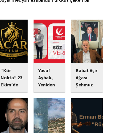
“Kör
Yusuf
Babat Aşiret
Nokta” 23
Aybak,
Ağası
Ekim’de
Yeniden
Şehmuz
Vizyonda:
Refah
Babat,
Psikolojik
Partisi
Devletine
Gerilim
Sultangazi
Bağlılığı ve
Tutkunlarını
Gençlik
Yatırımlarıyla
Bekleyen
Kolları
Dikkat
Yeni Yapım
Başkanlığı
Çekiyor