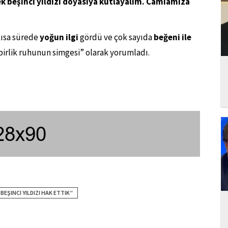
 beşinci yıldızı doyasıya kutlayalım. Camiamıza
kısa sürede
yoğun ilgi
gördü ve çok sayıda
beğeni ile
 “birlik ruhunun simgesi” olarak yorumladı.
EŞINCI YILDIZI HAK ETTIK”