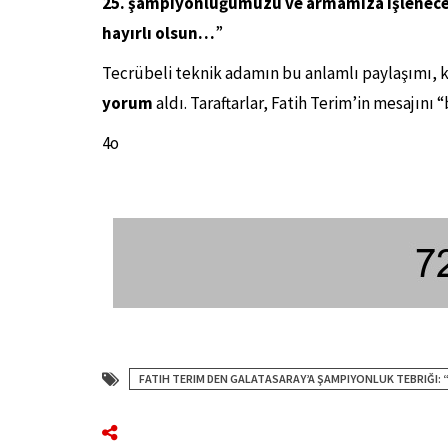
25. şampiyonluğumuzu ve armamıza işlenecek
hayırlı olsun…
”
Tecrübeli teknik adamın bu anlamlı paylaşımı, 
yorum
aldı. Taraftarlar, Fatih Terim’in mesajını
4o
FATIH TERIM DEN GALATASARAY’A ŞAMPIYONLUK TEBRIĞI: “B