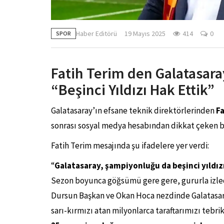
Haber Editörü
19 Mayıs 2025
414
0
SPOR
Fatih Terim den Galatasara
“Beşinci Yıldızı Hak Ettik”
Galatasaray’ın efsane teknik direktörlerinden
F
sonrası sosyal medya hesabından dikkat çeken bi
Fatih Terim mesajında şu ifadelere yer verdi:
“
Galatasaray, şampiyonluğu da beşinci yıldızı
Sezon boyunca göğsümü gere gere, gururla izle
Dursun Başkan ve Okan Hoca nezdinde Galatasaray
sarı-kırmızı atan milyonlarca taraftarımızı tebri