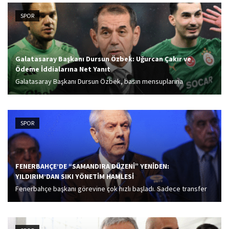
SPOR
Galatasaray Başkanı Dursun Özbek: Uğurcan Çakır ve
Ödeme İddialarına Net Yanıt
Galatasaray Başkanı Dursun Özbek, basın mensuplarına
gündemdeki konular hakkında açıklamada bulundu. Dursun
Özbek, Uğurcan Çakır transferine de değindi.
SPOR
FENERBAHÇE’DE “SAMANDIRA DÜZENİ” YENİDEN:
YILDIRIM’DAN SIKI YÖNETİM HAMLESİ
Fenerbahçe başkanı görevine çok hızlı başladı. Sadece transfer
girişimlerinde bulunmayan sarı-lacivertli kulübün patronu,
Samandıra’yı eski günlerine döndürmek için de çalışmalar
yaparken, çalışanların hepsinden hiçbir haberin dışarıya