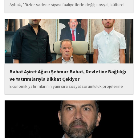
Aybak, "Bizler sadece siyasi faaliyetlerle değil; sosyal, kültürel
ve manevi değerleri güçlendiren çalışmalarla da gençlerimizin
yanında olacağız. Sultangazi'de birlik ve beraberlik ruhunu daha
da güçlendirecek projeleri hayata geçirmek için ekip...
Babat Aşiret Ağası Şehmuz Babat, Devletine Bağlılığı
ve Yatırımlarıyla Dikkat Çekiyor
Ekonomik yatırımlarının yanı sıra sosyal sorumluluk projelerine
de önem veren Babat'ın, eğitim alanında bir lise ile iki okulun
yapımına katkı sunduğu, ayrıca Şırnak'ın çeşitli noktalarında
tamamlanan ve yapımı devam eden...