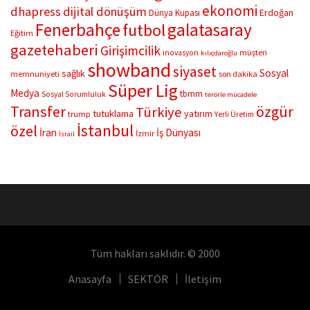
ekonomi
dhapress
dijital dönüşüm
Erdoğan
Dünya Kupası
Fenerbahçe
galatasaray
futbol
Eğitim
gazetehaberi
Girişimcilik
müşteri
inovasyon
kılıçdaroğlu
showband
siyaset
Sosyal
sağlık
memnuniyeti
son dakika
Süper Lig
Medya
tbmm
Sosyal Sorumluluk
terörle mücadele
Transfer
özgür
Türkiye
tutuklama
yatırım
trump
Yerli Üretim
İstanbul
özel
İran
İş Dünyası
İzmir
İsrail
Tüm hakları saklıdır. © 2000
Anasayfa
SEKTÖR
İletişim