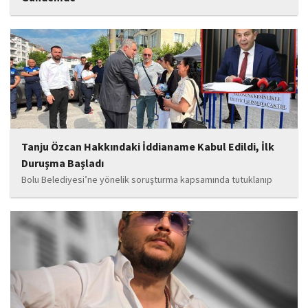
İstanbul Cumhuriyet Başsavcılığı tarafından yürütülen ve Haluk
Levent ile kurucusu olduğu Ahbap Derneği'ni kapsadığı belirtilen
soruşturmaya ilişkin yeni iddialar gündeme geldi. Edinilen
bilgilere göre, soruşturmanın ani bir operasyonla değil, aylar...
Tanju Özcan Hakkındaki İddianame Kabul Edildi, İlk
Duruşma Başladı
Bolu Belediyesi’ne yönelik soruşturma kapsamında tutuklanıp
belediye başkanlığı görevinden uzaklaştırılan Tanju Özcan’ın da
aralarında bulunduğu 6’sı tutuklu 19 sanığın yargılandığı dava
başladı.