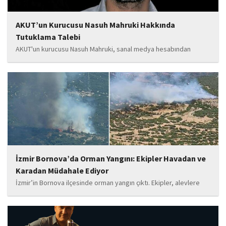
AKUT’un Kurucusu Nasuh Mahruki Hakkında
Tutuklama Talebi
AKUT'un kurucusu Nasuh Mahruki, sanal medya hesabından
yaptığı '15 Temmuz' paylaşımı nedeniyle 'Halkı kin ve düşmanlığa
tahrik veya aşağılama' suçundan gözaltına alındı. Mahruki,
tutuklama talebiyle Sulh Ceza Hakimliği'ne sevk edildi.
İzmir Bornova’da Orman Yangını: Ekipler Havadan ve
Karadan Müdahale Ediyor
İzmir’in Bornova ilçesinde orman yangın çıktı. Ekipler, alevlere
havadan ve karadan müdahale ediyor.