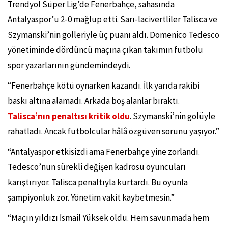
Trendyol Süper Lig’de Fenerbahçe, sahasında
Antalyaspor’u 2-0 mağlup etti. Sarı-lacivertliler Talisca ve
Szymanski’nin golleriyle üç puanı aldı. Domenico Tedesco
yönetiminde dördüncü maçına çıkan takımın futbolu
spor yazarlarının gündemindeydi.
“Fenerbahçe kötü oynarken kazandı. İlk yarıda rakibi
baskı altına alamadı. Arkada boş alanlar bıraktı.
Talisca’nın penaltısı kritik oldu
. Szymanski’nin golüyle
rahatladı. Ancak futbolcular hâlâ özgüven sorunu yaşıyor.”
“Antalyaspor etkisizdi ama Fenerbahçe yine zorlandı.
Tedesco’nun sürekli değişen kadrosu oyuncuları
karıştırıyor. Talisca penaltıyla kurtardı. Bu oyunla
şampiyonluk zor. Yönetim vakit kaybetmesin.”
“Maçın yıldızı İsmail Yüksek oldu. Hem savunmada hem