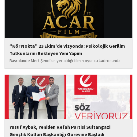
“Kör Nokta” 23 Ekim’de Vizyonda: Psikolojik Gerilim
Tutkunlarını Bekleyen Yeni Yapım
Başrolünde Mert Şenol'un yer aldığı filmin oyuncu kadrosunda
Esma Kıyanç, Ayşe Aktaş, Berna Kıyanç, Gökay Alpaslan Şahin,
Sema Yaldıran, Sıla Altıntaş, İsmail Akkoç, Celal Acar ve çocuk
oyuncu Görkem Akyol...
Yusuf Aybak, Yeniden Refah Partisi Sultangazi
Gençlik Kolları Başkanlığı Görevine Başladı