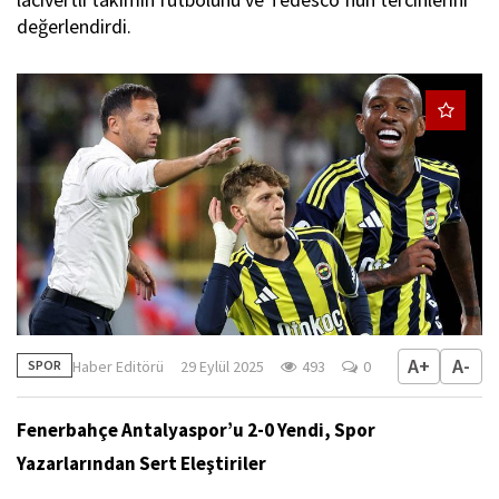
değerlendirdi.
A+
A-
Haber Editörü
29 Eylül 2025
493
0
SPOR
Fenerbahçe Antalyaspor’u 2-0 Yendi, Spor
Yazarlarından Sert Eleştiriler