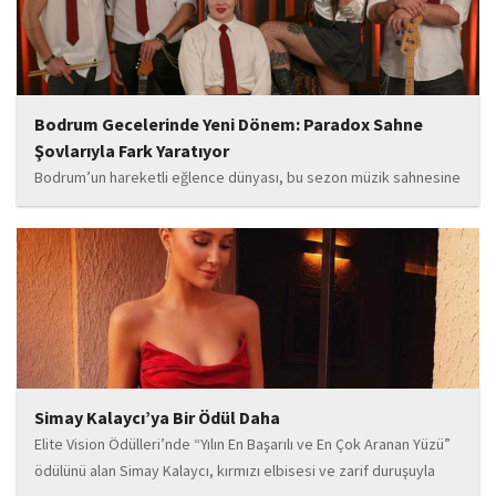
Bodrum Gecelerinde Yeni Dönem: Paradox Sahne
Şovlarıyla Fark Yaratıyor
Bodrum’un hareketli eğlence dünyası, bu sezon müzik sahnesine
iddialı bir giriş yapan “Paradox” ile yeni bir enerji kazanıyor. Güçlü
sahne performansı, uluslararası standartlardaki repertuarı ve
deneyimli müzisyen kadrosuyla dikkat çeken...
Simay Kalaycı’ya Bir Ödül Daha
Elite Vision Ödülleri’nde “Yılın En Başarılı ve En Çok Aranan Yüzü”
ödülünü alan Simay Kalaycı, kırmızı elbisesi ve zarif duruşuyla