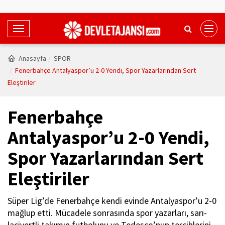
T
o
g
Anasayfa
SPOR
g
Fenerbahçe Antalyaspor’u 2-0 Yendi, Spor Yazarlarından Sert
l
Eleştiriler
e
N
Fenerbahçe
a
v
Antalyaspor’u 2-0 Yendi,
i
Spor Yazarlarından Sert
g
a
Eleştiriler
t
i
Süper Lig’de Fenerbahçe kendi evinde Antalyaspor’u 2-0
o
mağlup etti. Mücadele sonrasında spor yazarları, sarı-
n
lacivertli takımın futbolunu ve Tedesco’nun tercihlerini