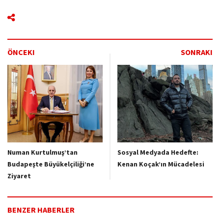
ÖNCEKI
SONRAKI
Numan Kurtulmuş’tan
Sosyal Medyada Hedefte:
Budapeşte Büyükelçiliği’ne
Kenan Koçak’ın Mücadelesi
Ziyaret
BENZER HABERLER