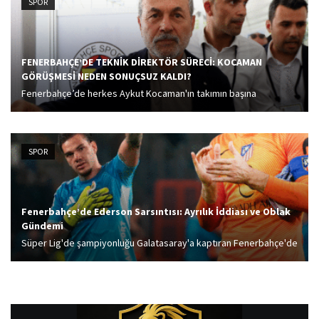
SPOR
sızmamasını istedi.
FENERBAHÇE’DE TEKNİK DİREKTÖR SÜRECİ: KOCAMAN
GÖRÜŞMESİ NEDEN SONUÇSUZ KALDI?
Fenerbahçe’de herkes Aykut Kocaman'ın takımın başına
geçmesini beklerken, sarı-lacivertli takımda İsmail Kartal dönemi
başlamıştı. Kocaman ile anlaşma olmamasının en büyük nedeninin
Başkan Yıldırım ile görüşmemesi ve yönetim kurulu tarafından
SPOR
isteklerinin...
Fenerbahçe’de Ederson Sarsıntısı: Ayrılık İddiası ve Oblak
Gündemi
Süper Lig'de şampiyonluğu Galatasaray'a kaptıran Fenerbahçe'de
bu sezon yediği gollerle tepki toplayan Ederson'un ayrılığı
bekleniyor. İki başkan adayı da Brezilyalı ismin üstünü çizerken
yerine dünyaca ünlü kaleci gelecek.