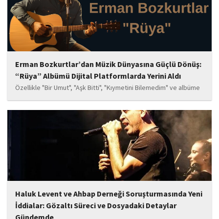
Erman Bozkurtlar’dan Müzik Dünyasına Güçlü Dönüş:
“Rüya” Albümü Dijital Platformlarda Yerini Aldı
Özellikle "Bir Umut", "Aşk Bitti", "Kıymetini Bilemedim" ve albüme
adını veren "Rüya" parçalarının kısa süre içerisinde öne çıkan
eserler arasında yer alması bekleniyor. Albüm, sanatçının önceki
çalışmalarına göre daha olgun,...
Haluk Levent ve Ahbap Derneği Soruşturmasında Yeni
İddialar: Gözaltı Süreci ve Dosyadaki Detaylar
Gündemde