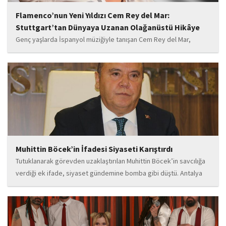
Flamenco’nun Yeni Yıldızı Cem Rey del Mar:
Stuttgart’tan Dünyaya Uzanan Olağanüstü Hikâye
Genç yaşlarda İspanyol müziğiyle tanışan Cem Rey del Mar,
flamenco kültürünün büyüleyici atmosferinden etkilenerek
kendisini bu alana yönlendirdi. Saatler süren disiplinli çalışmalar,
teknik gelişim ve müziğe olan tutkusu, onu kısa...
Muhittin Böcek’in İfadesi Siyaseti Karıştırdı
Tutuklanarak görevden uzaklaştırılan Muhittin Böcek’in savcılığa
verdiği ek ifade, siyaset gündemine bomba gibi düştü. Antalya
Cumhuriyet Savcılığı’na kendi isteğiyle başvurarak ifade verdiği
öğrenilen Böcek’in açıklamalarında, 31 Mart 2024 yerel
seçimleri...