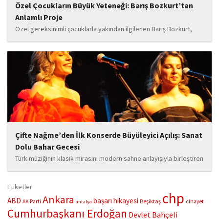
Özel Çocukların Büyük Yeteneği: Barış Bozkurt’tan
Anlamlı Proje
Özel gereksinimli çocuklarla yakından ilgilenen Barış Bozkurt,
hayata geçirdiği örnek çalışma ile hem eğitim camiasının hem de
toplumun dikkatini çekiyor. “Hayatta yaşattığın mutluluk en güzel
hediyedir” anlayışıyla yola çıkan Bozkurt,...
Çifte Nağme’den İlk Konserde Büyüleyici Açılış: Sanat
Dolu Bahar Gecesi
Türk müziğinin klasik mirasını modern sahne anlayışıyla birleştiren
“Çifte Nağme” projesi, ilk konserini İstanbul Ataşehir’de bulunan
Mustafa Saffet Kültür Merkezi sahnesinde sanatseverlerle
Etiketler
buluşturdu. Yoğun katılımla gerçekleşen gece, müzikal çeşitlilik
chp
Ankara
ABD
başarı hikayesi
Beşiktaş
AK Parti
cinayet
antalya
ve...
Cumhurbaşkanı Erdoğan
Devlet Bahçeli