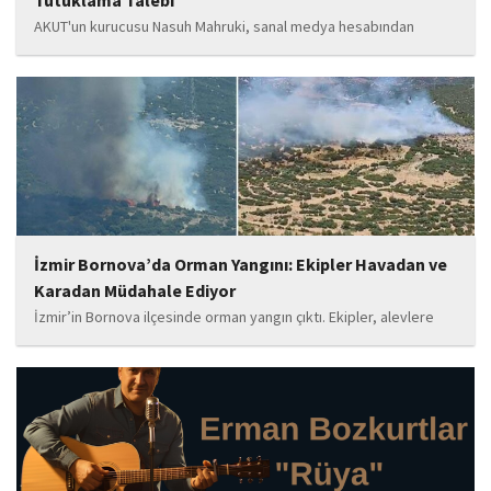
AKUT'un kurucusu Nasuh Mahruki, sanal medya hesabından
yaptığı '15 Temmuz' paylaşımı nedeniyle 'Halkı kin ve düşmanlığa
tahrik veya aşağılama' suçundan gözaltına alındı. Mahruki,
tutuklama talebiyle Sulh Ceza Hakimliği'ne sevk edildi.
İzmir Bornova’da Orman Yangını: Ekipler Havadan ve
Karadan Müdahale Ediyor
İzmir’in Bornova ilçesinde orman yangın çıktı. Ekipler, alevlere
havadan ve karadan müdahale ediyor.