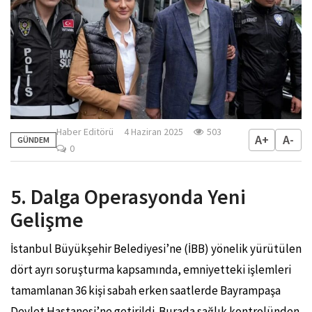
Haber Editörü
4 Haziran 2025
503
A+
A-
GÜNDEM
0
5. Dalga Operasyonda Yeni
Gelişme
İstanbul Büyükşehir Belediyesi’ne (İBB) yönelik yürütülen
dört ayrı soruşturma kapsamında, emniyetteki işlemleri
tamamlanan 36 kişi sabah erken saatlerde Bayrampaşa
Devlet Hastanesi’ne getirildi. Burada sağlık kontrolünden