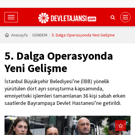
T
o
g
Anasayfa
GÜNDEM
5. Dalga Operasyonda Yeni Gelişme
g
l
5. Dalga Operasyonda
e
N
Yeni Gelişme
a
v
İstanbul Büyükşehir Belediyesi’ne (İBB) yönelik
i
yürütülen dört ayrı soruşturma kapsamında,
g
emniyetteki işlemleri tamamlanan 36 kişi sabah erken
a
saatlerde Bayrampaşa Devlet Hastanesi’ne getirildi.
t
i
o
n