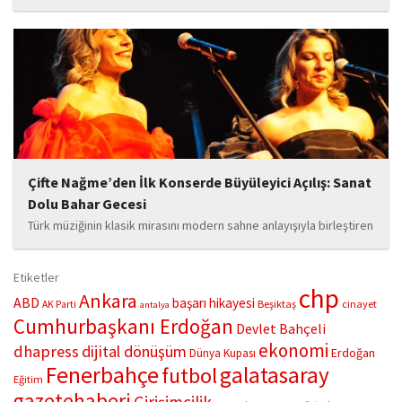
hayata geçirdiği örnek çalışma ile hem eğitim camiasının hem de
toplumun dikkatini çekiyor. “Hayatta yaşattığın mutluluk en güzel
hediyedir” anlayışıyla yola çıkan Bozkurt,...
Çifte Nağme’den İlk Konserde Büyüleyici Açılış: Sanat
Dolu Bahar Gecesi
Türk müziğinin klasik mirasını modern sahne anlayışıyla birleştiren
“Çifte Nağme” projesi, ilk konserini İstanbul Ataşehir’de bulunan
Mustafa Saffet Kültür Merkezi sahnesinde sanatseverlerle
Etiketler
buluşturdu. Yoğun katılımla gerçekleşen gece, müzikal çeşitlilik
chp
Ankara
ABD
başarı hikayesi
Beşiktaş
cinayet
AK Parti
antalya
ve...
Cumhurbaşkanı Erdoğan
Devlet Bahçeli
ekonomi
dhapress
dijital dönüşüm
Erdoğan
Dünya Kupası
Fenerbahçe
galatasaray
futbol
Eğitim
gazetehaberi
Girişimcilik