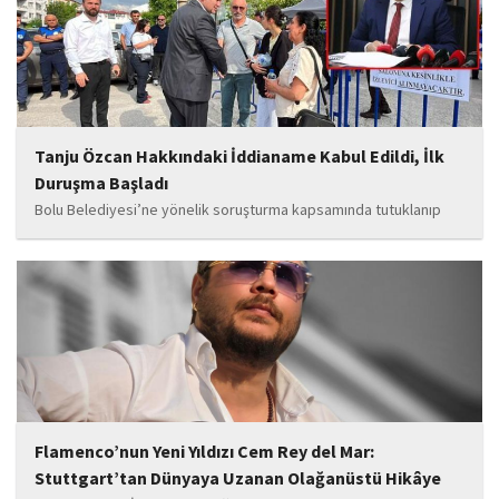
bilgilere göre, soruşturmanın ani bir operasyonla değil, aylar...
Tanju Özcan Hakkındaki İddianame Kabul Edildi, İlk
Duruşma Başladı
Bolu Belediyesi’ne yönelik soruşturma kapsamında tutuklanıp
belediye başkanlığı görevinden uzaklaştırılan Tanju Özcan’ın da
aralarında bulunduğu 6’sı tutuklu 19 sanığın yargılandığı dava
başladı.
Flamenco’nun Yeni Yıldızı Cem Rey del Mar:
Stuttgart’tan Dünyaya Uzanan Olağanüstü Hikâye