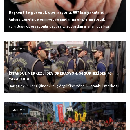
Başkent’te güvenlik operasyonu: 607 kişi yakalandı
Ankara genelinde emniyet ve jandarma ekiplerinin ortak
yürüttüğü operasyonlarda, çeşitli suçlardan aranan 607 kişi
yakalandı. Yakalananlar arasında uzun süreli hapis cezaları
bulunan hükümlüler de yer aldı.
GÜNDEM
İSTANBUL MERKEZLİ DEV OPERASYON: 54 ŞÜPHELİDEN 45’İ
YAKALANDI
Barış Boyun liderliğindeki suç örgütüne yönelik İstanbul merkezli
7 ilde düzenlenen operasyonda gözaltına alınan, aralarında 6
avukatın da bulunduğu 45 şüpheli adliyeye sevk edildi.
GÜNDEM