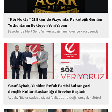
“Kör Nokta” 23 Ekim’de Vizyonda: Psikolojik Gerilim
Tutkunlarını Bekleyen Yeni Yapım
Başrolünde Mert Şenol'un yer aldığı filmin oyuncu kadrosunda
Esma Kıyanç, Ayşe Aktaş, Berna Kıyanç, Gökay Alpaslan Şahin,
Sema Yaldıran, Sıla Altıntaş, İsmail Akkoç, Celal Acar ve çocuk
oyuncu Görkem Akyol...
Yusuf Aybak, Yeniden Refah Partisi Sultangazi
Gençlik Kolları Başkanlığı Görevine Başladı
Aybak, "Bizler sadece siyasi faaliyetlerle değil; sosyal, kültürel
ve manevi değerleri güçlendiren çalışmalarla da gençlerimizin
yanında olacağız. Sultangazi'de birlik ve beraberlik ruhunu daha