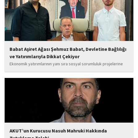
da güçlendirecek projeleri hayata geçirmek için ekip...
Babat Aşiret Ağası Şehmuz Babat, Devletine Bağlılığı
ve Yatırımlarıyla Dikkat Çekiyor
Ekonomik yatırımlarının yanı sıra sosyal sorumluluk projelerine
de önem veren Babat'ın, eğitim alanında bir lise ile iki okulun
yapımına katkı sunduğu, ayrıca Şırnak'ın çeşitli noktalarında
tamamlanan ve yapımı devam eden...
AKUT’un Kurucusu Nasuh Mahruki Hakkında
Tutuklama Talebi