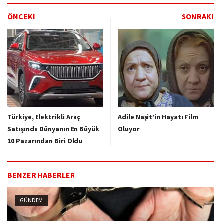
ÖNCEKI
SONRAKI
Türkiye, Elektrikli Araç
Adile Naşit’in Hayatı Film
Satışında Dünyanın En Büyük
Oluyor
10 Pazarından Biri Oldu
BENZER HABERLER
GÜNDEM