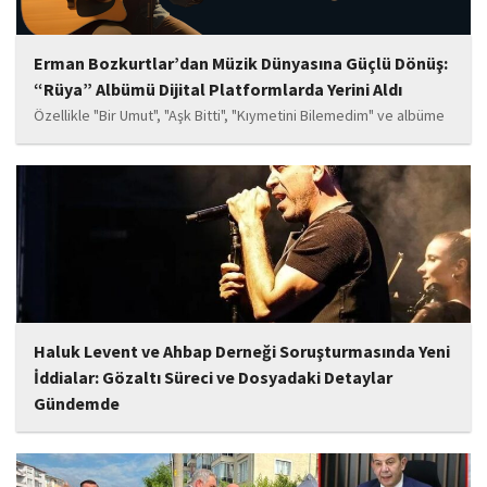
Erman Bozkurtlar’dan Müzik Dünyasına Güçlü Dönüş:
“Rüya” Albümü Dijital Platformlarda Yerini Aldı
Özellikle "Bir Umut", "Aşk Bitti", "Kıymetini Bilemedim" ve albüme
adını veren "Rüya" parçalarının kısa süre içerisinde öne çıkan
eserler arasında yer alması bekleniyor. Albüm, sanatçının önceki
çalışmalarına göre daha olgun,...
Haluk Levent ve Ahbap Derneği Soruşturmasında Yeni
İddialar: Gözaltı Süreci ve Dosyadaki Detaylar
Gündemde
İstanbul Cumhuriyet Başsavcılığı tarafından yürütülen ve Haluk
Levent ile kurucusu olduğu Ahbap Derneği'ni kapsadığı belirtilen
soruşturmaya ilişkin yeni iddialar gündeme geldi. Edinilen