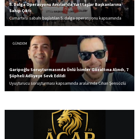
5. Dalga Operasyonu Avcılar’da Yurttaşlar Başkanlarına
Sahip Çıktı
Cumartesi sabahı başlatılan 5. dalga operasyonu kapsamında
gözaltına alınan Avcılar Belediye Başkanı Utku Caner Çaykara için,
Avcılar’da geniş katılımlı bir protesto yürüyüşü düzenlendi.
GÜNDEM
Garipoğlu Soruşturmasında Ünlü İsimler Gözaltına Alındı, 7
Şüpheli Adliyeye Sevk Edildi
Uyuşturucu soruşturması kapsamında aralarında Cihan Şensözlü
ve Kasım Garipoğlu'nun şoförünün bulunduğu 7 şüpheli adliyeye
sevk edildi.