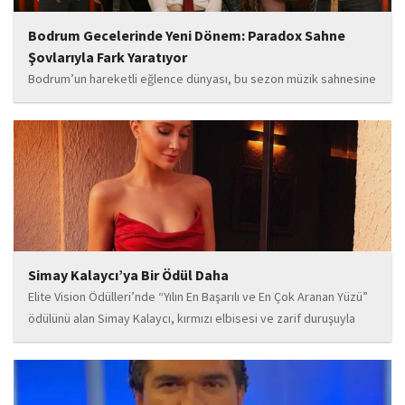
Bodrum Gecelerinde Yeni Dönem: Paradox Sahne
Şovlarıyla Fark Yaratıyor
Bodrum’un hareketli eğlence dünyası, bu sezon müzik sahnesine
iddialı bir giriş yapan “Paradox” ile yeni bir enerji kazanıyor. Güçlü
sahne performansı, uluslararası standartlardaki repertuarı ve
deneyimli müzisyen kadrosuyla dikkat çeken...
Simay Kalaycı’ya Bir Ödül Daha
Elite Vision Ödülleri’nde “Yılın En Başarılı ve En Çok Aranan Yüzü”
ödülünü alan Simay Kalaycı, kırmızı elbisesi ve zarif duruşuyla
geceye damga vurdu. Takı markasıyla da dikkat çeken Kalaycı,
Wilma...