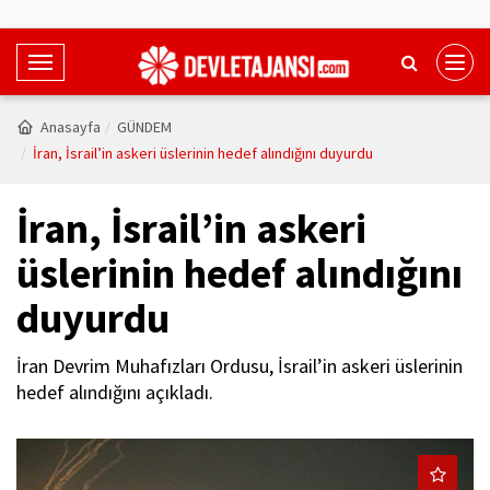
T
o
g
Anasayfa
GÜNDEM
g
İran, İsrail’in askeri üslerinin hedef alındığını duyurdu
l
e
İran, İsrail’in askeri
N
a
üslerinin hedef alındığını
v
duyurdu
i
g
a
İran Devrim Muhafızları Ordusu, İsrail’in askeri üslerinin
t
hedef alındığını açıkladı.
i
o
n