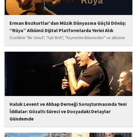
Erman Bozkurtlar’dan Müzik Dünyasına Güçlü Dönüş:
“Rüya” Albümü Dijital Platformlarda Yerini Aldı
Özellikle "Bir Umut", "Aşk Bitti", "Kıymetini Bilemedim" ve albüme
adını veren "Rüya" parçalarının kısa süre içerisinde öne çıkan
eserler arasında yer alması bekleniyor. Albüm, sanatçının önceki
çalışmalarına göre daha olgun,...
Haluk Levent ve Ahbap Derneği Soruşturmasında Yeni
İddialar: Gözaltı Süreci ve Dosyadaki Detaylar
Gündemde
İstanbul Cumhuriyet Başsavcılığı tarafından yürütülen ve Haluk
Levent ile kurucusu olduğu Ahbap Derneği'ni kapsadığı belirtilen