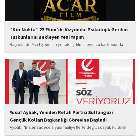
“Kör Nokta” 23 Ekim’de Vizyonda: Psikolojik Gerilim
Tutkunlarını Bekleyen Yeni Yapım
Başrolünde Mert Şenol'un yer aldığı filmin oyuncu kadrosunda
Esma Kıyanç, Ayşe Aktaş, Berna Kıyanç, Gökay Alpaslan Şahin,
Sema Yaldıran, Sıla Altıntaş, İsmail Akkoç, Celal Acar ve çocuk
oyuncu Görkem Akyol...
Yusuf Aybak, Yeniden Refah Partisi Sultangazi
Gençlik Kolları Başkanlığı Görevine Başladı
Aybak, "Bizler sadece siyasi faaliyetlerle değil; sosyal, kültürel
ve manevi değerleri güçlendiren çalışmalarla da gençlerimizin