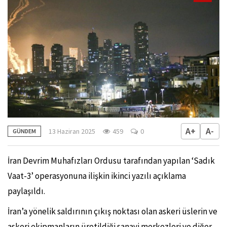
A+
A-
13 Haziran 2025
459
0
GÜNDEM
İran Devrim Muhafızları Ordusu tarafından yapılan ‘Sadık
Vaat-3’ operasyonuna ilişkin ikinci yazılı açıklama
paylaşıldı.
İran’a yönelik saldırının çıkış noktası olan askeri üslerin ve
askeri ekipmanların üretildiği sanayi merkezleri ve diğer