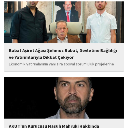
yanında olacağız. Sultangazi'de birlik ve beraberlik ruhunu daha
da güçlendirecek projeleri hayata geçirmek için ekip...
Babat Aşiret Ağası Şehmuz Babat, Devletine Bağlılığı
ve Yatırımlarıyla Dikkat Çekiyor
Ekonomik yatırımlarının yanı sıra sosyal sorumluluk projelerine
de önem veren Babat'ın, eğitim alanında bir lise ile iki okulun
yapımına katkı sunduğu, ayrıca Şırnak'ın çeşitli noktalarında
tamamlanan ve yapımı devam eden...
AKUT’un Kurucusu Nasuh Mahruki Hakkında