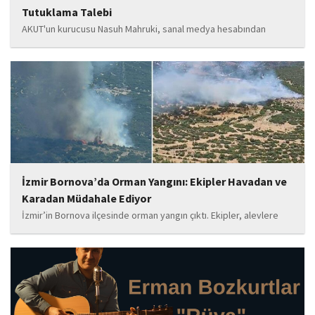
Tutuklama Talebi
AKUT'un kurucusu Nasuh Mahruki, sanal medya hesabından
yaptığı '15 Temmuz' paylaşımı nedeniyle 'Halkı kin ve düşmanlığa
tahrik veya aşağılama' suçundan gözaltına alındı. Mahruki,
tutuklama talebiyle Sulh Ceza Hakimliği'ne sevk edildi.
İzmir Bornova’da Orman Yangını: Ekipler Havadan ve
Karadan Müdahale Ediyor
İzmir’in Bornova ilçesinde orman yangın çıktı. Ekipler, alevlere
havadan ve karadan müdahale ediyor.