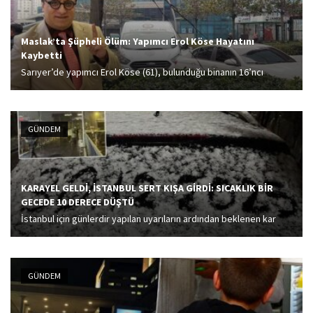
Maslak’ta Şüpheli Ölüm: Yapımcı Erol Köse Hayatını
Kaybetti
Sarıyer’de yapımcı Erol Köse (61), bulunduğu binanın 16’ncı
katından düşerek hayatını kaybetti. Köse’nin bir süredir sağlık
sorunları yaşadığı ve yaklaşık 3 aydır evden çıkmadığı öğrenildi.
GÜNDEM
KARAYEL GELDİ, İSTANBUL SERT KIŞA GİRDİ: SICAKLIK BİR
GECEDE 10 DERECE DÜŞTÜ
İstanbul için günlerdir yapılan uyarıların ardından beklenen kar
yağışı başladı. İstanbul Valisi Davut Gül, 'İstanbul'da yarın okullar
tatil edilecek mi?' sorusunu CNN Türk Özel Haberler Müdürü Fulya
Öztürk'e yanıtladı. CNN...
GÜNDEM