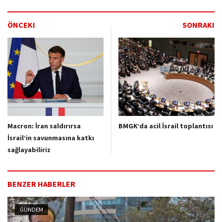
ÖNCEKI
SONRAKI
Macron: İran saldırırsa
BMGK’da acil İsrail toplantısı
İsrail’in savunmasına katkı
sağlayabiliriz
BENZER HABERLER
GÜNDEM