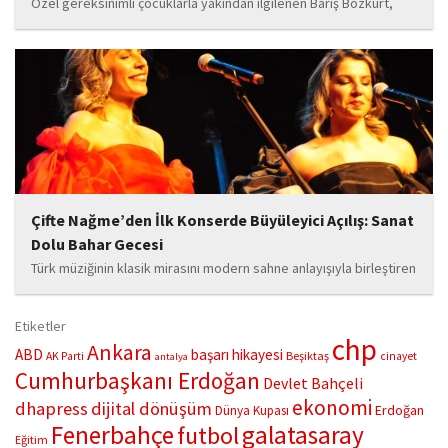
Özel gereksinimli çocuklarla yakından ilgilenen Barış Bozkurt,
hayata geçirdiği örnek çalışma ile hem eğitim camiasının hem de
toplumun dikkatini çekiyor. “Hayatta yaşattığın mutluluk en güzel
hediyedir” anlayışıyla yola çıkan Bozkurt,...
Çifte Nağme’den İlk Konserde Büyüleyici Açılış: Sanat
Dolu Bahar Gecesi
Türk müziğinin klasik mirasını modern sahne anlayışıyla birleştiren
“Çifte Nağme” projesi, ilk konserini İstanbul Ataşehir’de bulunan
Mustafa Saffet Kültür Merkezi sahnesinde sanatseverlerle
Etiketler
buluşturdu. Yoğun katılımla gerçekleşen gece, müzikal çeşitlilik
chp
Ankara
ABD
başarı hikayesi
Beşiktaş
AK Parti
cinayet
antalya
ve...
Cumhurbaşkanı Erdoğan
Devlet Bahçeli
ekonomi
dhapress
dijital dönüşüm
Erdoğan
Dünya Kupası
Fenerbahçe
galatasaray
futbol
Eğitim