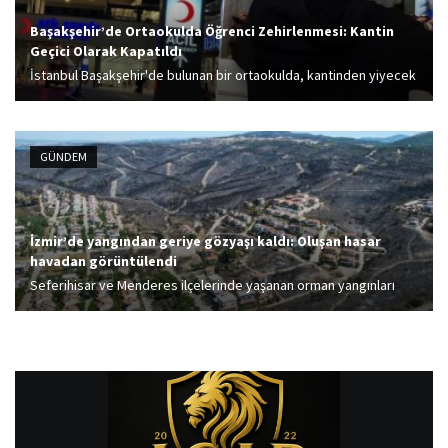
Başakşehir’de Ortaokulda Öğrenci Zehirlenmesi: Kantin
Geçici Olarak Kapatıldı
İstanbul Başakşehir'de bulunan bir ortaokulda, kantinden yiyecek
ve içecek alan yaklaşık 30 öğrenci zehirlenme şüphesiyle
hastaneye kaldırıldı. Tükettikleri gıdalar nedeniyle mide bulantısı
ve baş dönmesi şikayetleri yaşayan çocukların tedavileri
GÜNDEM
sürerken,...
İzmir’de yangından geriye gözyaşı kaldı: Oluşan hasar
havadan görüntülendi
Seferihisar ve Menderes ilçelerinde yaşanan orman yangınları
sonrası oluşan hasar, havadan çekilen fotoğraflarla net bir şekilde
gözler önüne serildi.