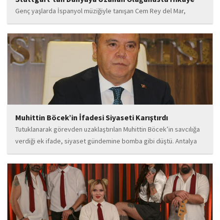
Genç yaşlarda İspanyol müziğiyle tanışan Cem Rey del Mar,
flamenco kültürünün büyüleyici atmosferinden etkilenerek
kendisini bu alana yönlendirdi. Saatler süren disiplinli çalışmalar,
teknik gelişim ve müziğe olan tutkusu, onu kısa...
Muhittin Böcek’in İfadesi Siyaseti Karıştırdı
Tutuklanarak görevden uzaklaştırılan Muhittin Böcek’in savcılığa
verdiği ek ifade, siyaset gündemine bomba gibi düştü. Antalya
Cumhuriyet Savcılığı’na kendi isteğiyle başvurarak ifade verdiği
öğrenilen Böcek’in açıklamalarında, 31 Mart 2024 yerel
seçimleri...