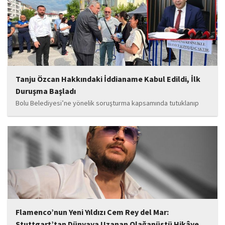
soruşturmaya ilişkin yeni iddialar gündeme geldi. Edinilen
bilgilere göre, soruşturmanın ani bir operasyonla değil, aylar...
Tanju Özcan Hakkındaki İddianame Kabul Edildi, İlk
Duruşma Başladı
Bolu Belediyesi’ne yönelik soruşturma kapsamında tutuklanıp
belediye başkanlığı görevinden uzaklaştırılan Tanju Özcan’ın da
aralarında bulunduğu 6’sı tutuklu 19 sanığın yargılandığı dava
başladı.
Flamenco’nun Yeni Yıldızı Cem Rey del Mar:
Stuttgart’tan Dünyaya Uzanan Olağanüstü Hikâye