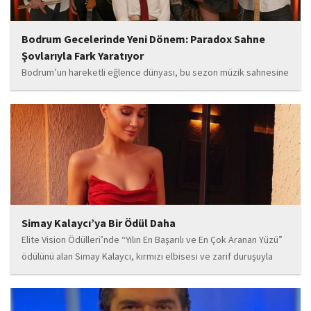
Bodrum Gecelerinde Yeni Dönem: Paradox Sahne
Şovlarıyla Fark Yaratıyor
Bodrum’un hareketli eğlence dünyası, bu sezon müzik sahnesine
iddialı bir giriş yapan “Paradox” ile yeni bir enerji kazanıyor. Güçlü
sahne performansı, uluslararası standartlardaki repertuarı ve
deneyimli müzisyen kadrosuyla dikkat çeken...
Simay Kalaycı’ya Bir Ödül Daha
Elite Vision Ödülleri’nde “Yılın En Başarılı ve En Çok Aranan Yüzü”
ödülünü alan Simay Kalaycı, kırmızı elbisesi ve zarif duruşuyla
geceye damga vurdu. Takı markasıyla da dikkat çeken Kalaycı,
Wilma...