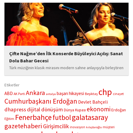
toplumun dikkatini çekiyor. “Hayatta yaşattığın mutluluk en güzel
hediyedir” anlayışıyla yola çıkan Bozkurt,...
Çifte Nağme’den İlk Konserde Büyüleyici Açılış: Sanat
Dolu Bahar Gecesi
Türk müziğinin klasik mirasını modern sahne anlayışıyla birleştiren
“Çifte Nağme” projesi, ilk konserini İstanbul Ataşehir’de bulunan
Mustafa Saffet Kültür Merkezi sahnesinde sanatseverlerle
Etiketler
buluşturdu. Yoğun katılımla gerçekleşen gece, müzikal çeşitlilik
chp
Ankara
ABD
başarı hikayesi
Beşiktaş
AK Parti
cinayet
antalya
ve...
Cumhurbaşkanı Erdoğan
Devlet Bahçeli
ekonomi
dhapress
dijital dönüşüm
Erdoğan
Dünya Kupası
Fenerbahçe
galatasaray
futbol
Eğitim
gazetehaberi
Girişimcilik
müşteri
inovasyon
kılıçdaroğlu