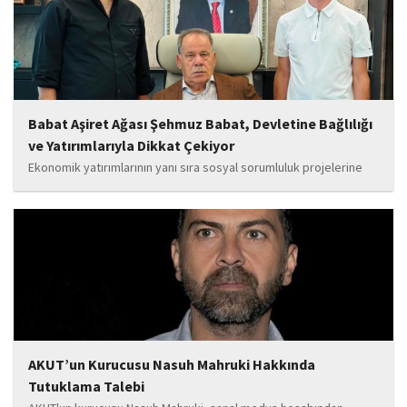
Babat Aşiret Ağası Şehmuz Babat, Devletine Bağlılığı
ve Yatırımlarıyla Dikkat Çekiyor
Ekonomik yatırımlarının yanı sıra sosyal sorumluluk projelerine
de önem veren Babat'ın, eğitim alanında bir lise ile iki okulun
yapımına katkı sunduğu, ayrıca Şırnak'ın çeşitli noktalarında
tamamlanan ve yapımı devam eden...
AKUT’un Kurucusu Nasuh Mahruki Hakkında
Tutuklama Talebi