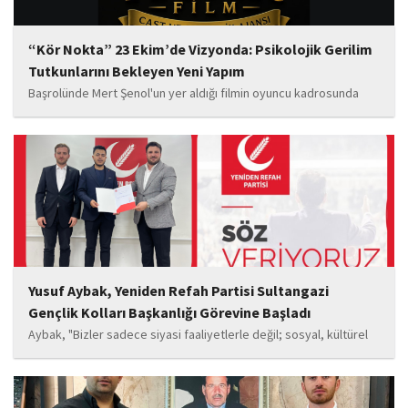
“Kör Nokta” 23 Ekim’de Vizyonda: Psikolojik Gerilim
Tutkunlarını Bekleyen Yeni Yapım
Başrolünde Mert Şenol'un yer aldığı filmin oyuncu kadrosunda
Esma Kıyanç, Ayşe Aktaş, Berna Kıyanç, Gökay Alpaslan Şahin,
Sema Yaldıran, Sıla Altıntaş, İsmail Akkoç, Celal Acar ve çocuk
oyuncu Görkem Akyol...
Yusuf Aybak, Yeniden Refah Partisi Sultangazi
Gençlik Kolları Başkanlığı Görevine Başladı
Aybak, "Bizler sadece siyasi faaliyetlerle değil; sosyal, kültürel
ve manevi değerleri güçlendiren çalışmalarla da gençlerimizin
yanında olacağız. Sultangazi'de birlik ve beraberlik ruhunu daha
da güçlendirecek projeleri hayata geçirmek için ekip...