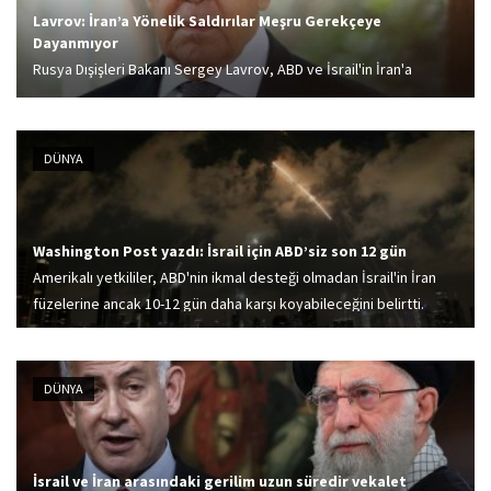
Lavrov: İran’a Yönelik Saldırılar Meşru Gerekçeye
Dayanmıyor
Rusya Dışişleri Bakanı Sergey Lavrov, ABD ve İsrail'in İran'a
yönelik saldırılarının gerekçesi olarak sunulan nükleer silah
iddialarına ilişkin, Tahran'ın nükleer silah geliştirdiğine dair
herhangi bir kanıt görmediklerini bildirdi.
DÜNYA
Washington Post yazdı: İsrail için ABD’siz son 12 gün
Amerikalı yetkililer, ABD'nin ikmal desteği olmadan İsrail'in İran
füzelerine ancak 10-12 gün daha karşı koyabileceğini belirtti.
Ayrıca İsrail'in füze kalkanı sisteminde ciddi bir yıpranma ve stok
tükenmesi yaşadığı da ifade...
DÜNYA
İsrail ve İran arasındaki gerilim uzun süredir vekalet