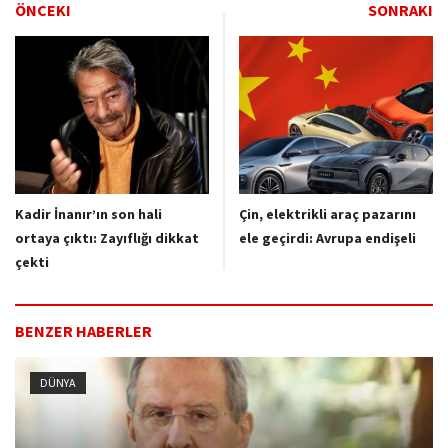
ÖNCEKI
SONRAKI
Kadir İnanır’ın son hali
Çin, elektrikli araç pazarını
ortaya çıktı: Zayıflığı dikkat
ele geçirdi: Avrupa endişeli
çekti
BENZER HABERLER
DÜNYA