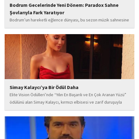
Bodrum Gecelerinde Yeni Dönem: Paradox Sahne
Şovlarıyla Fark Yaratıyor
Bodrum’un hareketli eğlence dünyası, bu sezon müzik sahnesine
iddialı bir giriş yapan “Paradox” ile yeni bir enerji kazanıyor. Güçlü
sahne performansı, uluslararası standartlardaki repertuarı ve
deneyimli müzisyen kadrosuyla dikkat çeken...
Simay Kalaycı’ya Bir Ödül Daha
Elite Vision Ödülleri’nde “Yılın En Başarılı ve En Çok Aranan Yüzü”
ödülünü alan Simay Kalaycı, kırmızı elbisesi ve zarif duruşuyla
geceye damga vurdu. Takı markasıyla da dikkat çeken Kalaycı,
Wilma...