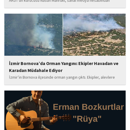
AKUT'un kurucusu Nasuh Mahruki, sanal medya hesabından
yaptığı '15 Temmuz' paylaşımı nedeniyle 'Halkı kin ve düşmanlığa
tahrik veya aşağılama' suçundan gözaltına alındı. Mahruki,
tutuklama talebiyle Sulh Ceza Hakimliği'ne sevk edildi.
İzmir Bornova’da Orman Yangını: Ekipler Havadan ve
Karadan Müdahale Ediyor
İzmir’in Bornova ilçesinde orman yangın çıktı. Ekipler, alevlere
havadan ve karadan müdahale ediyor.