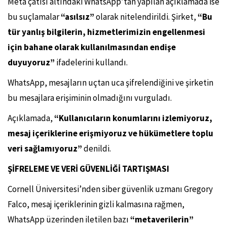
Meta çatısı altındaki WhatsApp’tan yapılan açıklamada ise
bu suçlamalar
“asılsız”
olarak nitelendirildi. Şirket,
“Bu
tür yanlış bilgilerin, hizmetlerimizin engellenmesi
için bahane olarak kullanılmasından endişe
duyuyoruz”
ifadelerini kullandı.
WhatsApp, mesajların uçtan uca şifrelendiğini ve şirketin
bu mesajlara erişiminin olmadığını vurguladı.
Açıklamada,
“Kullanıcıların konumlarını izlemiyoruz,
mesaj içeriklerine erişmiyoruz ve hükümetlere toplu
veri sağlamıyoruz”
denildi.
ŞİFRELEME VE VERİ GÜVENLİĞİ TARTIŞMASI
Cornell Üniversitesi’nden siber güvenlik uzmanı Gregory
Falco, mesaj içeriklerinin gizli kalmasına rağmen,
WhatsApp üzerinden iletilen bazı
“metaverilerin”