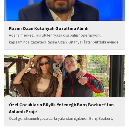
Rasim Ozan Kütahyalı Gözaltına Alındı
Adana merkezli yürütülen 'yasa dışı bahis' operasyonu
kapsamında gazeteci Rasim Ozan Kütahyalı İstanbul'daki evinde
gözaltına alındı.
Özel Çocukların Büyük Yeteneği: Barış Bozkurt’tan
Anlamlı Proje
Özel gereksinimli çocuklarla yakından ilgilenen Barış Bozkurt,
hayata geçirdiği örnek çalışma ile hem eğitim camiasının hem de