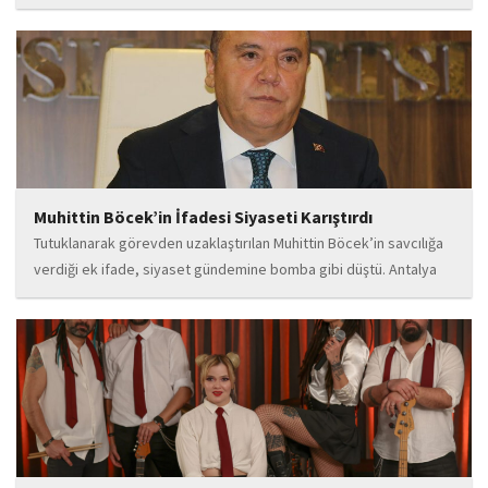
flamenco kültürünün büyüleyici atmosferinden etkilenerek
kendisini bu alana yönlendirdi. Saatler süren disiplinli çalışmalar,
teknik gelişim ve müziğe olan tutkusu, onu kısa...
Muhittin Böcek’in İfadesi Siyaseti Karıştırdı
Tutuklanarak görevden uzaklaştırılan Muhittin Böcek’in savcılığa
verdiği ek ifade, siyaset gündemine bomba gibi düştü. Antalya
Cumhuriyet Savcılığı’na kendi isteğiyle başvurarak ifade verdiği
öğrenilen Böcek’in açıklamalarında, 31 Mart 2024 yerel
seçimleri...