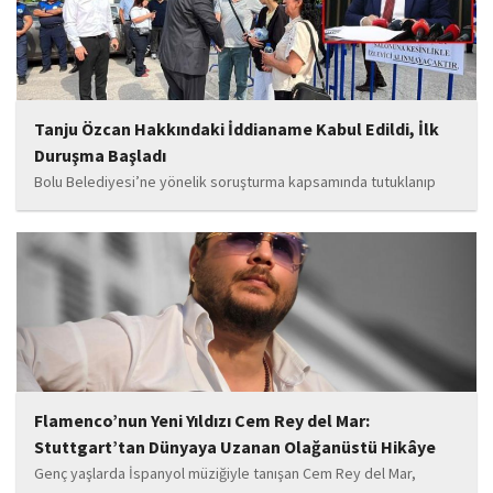
Tanju Özcan Hakkındaki İddianame Kabul Edildi, İlk
Duruşma Başladı
Bolu Belediyesi’ne yönelik soruşturma kapsamında tutuklanıp
belediye başkanlığı görevinden uzaklaştırılan Tanju Özcan’ın da
aralarında bulunduğu 6’sı tutuklu 19 sanığın yargılandığı dava
başladı.
Flamenco’nun Yeni Yıldızı Cem Rey del Mar:
Stuttgart’tan Dünyaya Uzanan Olağanüstü Hikâye
Genç yaşlarda İspanyol müziğiyle tanışan Cem Rey del Mar,