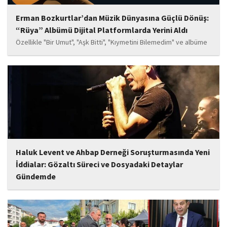
Erman Bozkurtlar’dan Müzik Dünyasına Güçlü Dönüş:
“Rüya” Albümü Dijital Platformlarda Yerini Aldı
Özellikle "Bir Umut", "Aşk Bitti", "Kıymetini Bilemedim" ve albüme
adını veren "Rüya" parçalarının kısa süre içerisinde öne çıkan
eserler arasında yer alması bekleniyor. Albüm, sanatçının önceki
çalışmalarına göre daha olgun,...
Haluk Levent ve Ahbap Derneği Soruşturmasında Yeni
İddialar: Gözaltı Süreci ve Dosyadaki Detaylar
Gündemde
İstanbul Cumhuriyet Başsavcılığı tarafından yürütülen ve Haluk
Levent ile kurucusu olduğu Ahbap Derneği'ni kapsadığı belirtilen
soruşturmaya ilişkin yeni iddialar gündeme geldi. Edinilen
bilgilere göre, soruşturmanın ani bir operasyonla değil, aylar...