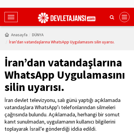
T
o
g
Anasayfa
DÜNYA
g
İran’dan vatandaşlarına WhatsApp Uygulamasını silin uyarısı.
l
e
İran’dan vatandaşlarına
N
a
WhatsApp Uygulamasını
v
silin uyarısı.
i
g
a
İran devlet televizyonu, salı günü yaptığı açıklamada
t
vatandaşlara WhatsApp’ı telefonlarından silmeleri
i
çağrısında bulundu. Açıklamada, herhangi bir somut
o
kanıt sunulmadan, uygulamanın kullanıcı bilgilerini
n
toplayarak İsrail’e gönderdiği iddia edildi.