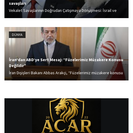
savaşları
Vekalet Savaşlarının Doğrudan Çatışmaya Dönüşmesi: İsrail ve
İran arasındaki gerilim uzun süredir vekalet savaşları (Hizbullah,
Hamas, Yemen'deki Husiler gibi örgütler aracılığıyla) şeklinde
devam etmekteydi. Doğrudan bir savaş, bu vekalet savaşlarının...
DÜNYA
İran’dan ABD’ye Sert Mesaj: “Füzelerimiz Müzakere Konusu
Değildir”
İran Dışişleri Bakanı Abbas Arakçi, “Füzelerimiz müzakere konusu
değildir ve olmayacaktır” dedi.