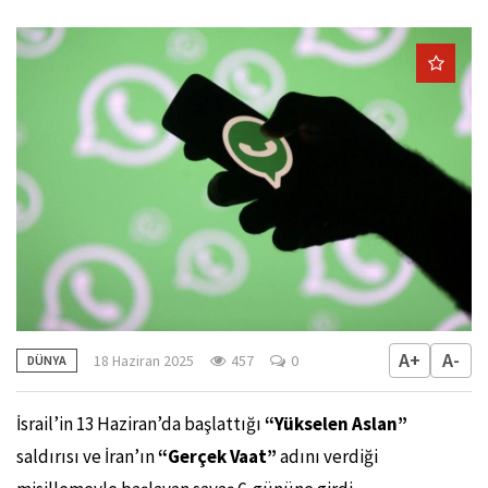
A+
A-
18 Haziran 2025
457
0
DÜNYA
İsrail’in 13 Haziran’da başlattığı
“Yükselen Aslan”
saldırısı ve İran’ın
“Gerçek Vaat”
adını verdiği