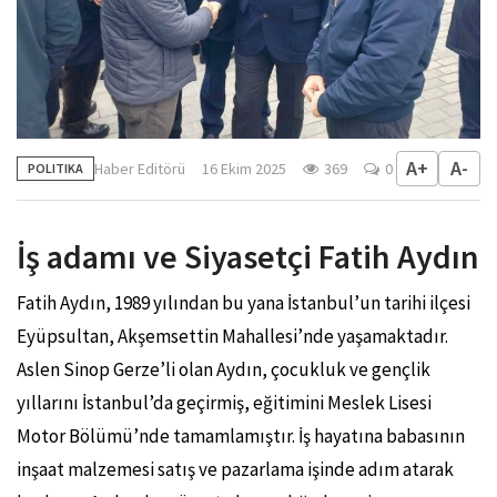
A+
A-
Haber Editörü
16 Ekim 2025
369
0
POLITIKA
İş adamı ve Siyasetçi Fatih Aydın
Fatih Aydın, 1989 yılından bu yana İstanbul’un tarihi ilçesi
Eyüpsultan, Akşemsettin Mahallesi’nde yaşamaktadır.
Aslen Sinop Gerze’li olan Aydın, çocukluk ve gençlik
yıllarını İstanbul’da geçirmiş, eğitimini Meslek Lisesi
Motor Bölümü’nde tamamlamıştır. İş hayatına babasının
inşaat malzemesi satış ve pazarlama işinde adım atarak