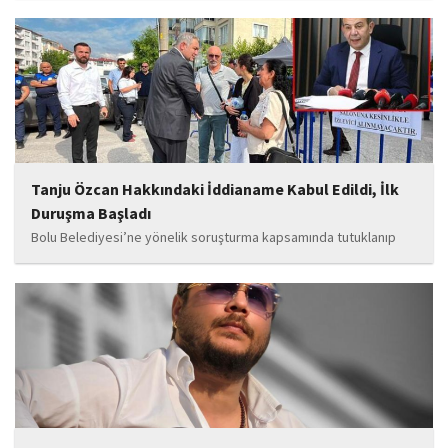
Levent ile kurucusu olduğu Ahbap Derneği'ni kapsadığı belirtilen
soruşturmaya ilişkin yeni iddialar gündeme geldi. Edinilen
bilgilere göre, soruşturmanın ani bir operasyonla değil, aylar...
Tanju Özcan Hakkındaki İddianame Kabul Edildi, İlk
Duruşma Başladı
Bolu Belediyesi’ne yönelik soruşturma kapsamında tutuklanıp
belediye başkanlığı görevinden uzaklaştırılan Tanju Özcan’ın da
aralarında bulunduğu 6’sı tutuklu 19 sanığın yargılandığı dava
başladı.