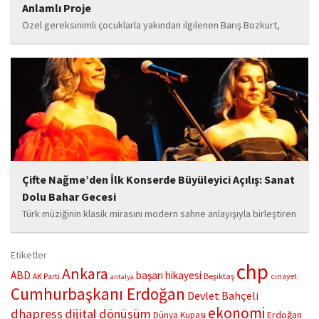
Anlamlı Proje
Özel gereksinimli çocuklarla yakından ilgilenen Barış Bozkurt,
hayata geçirdiği örnek çalışma ile hem eğitim camiasının hem de
toplumun dikkatini çekiyor. “Hayatta yaşattığın mutluluk en güzel
hediyedir” anlayışıyla yola çıkan Bozkurt,...
Çifte Nağme’den İlk Konserde Büyüleyici Açılış: Sanat
Dolu Bahar Gecesi
Türk müziğinin klasik mirasını modern sahne anlayışıyla birleştiren
“Çifte Nağme” projesi, ilk konserini İstanbul Ataşehir’de bulunan
Mustafa Saffet Kültür Merkezi sahnesinde sanatseverlerle
Etiketler
buluşturdu. Yoğun katılımla gerçekleşen gece, müzikal çeşitlilik
chp
Ankara
ABD
başarı hikayesi
Beşiktaş
AK Parti
cinayet
antalya
ve...
Cumhurbaşkanı Erdoğan
Devlet Bahçeli
ekonomi
dhapress
dijital dönüşüm
Erdoğan
Dünya Kupası