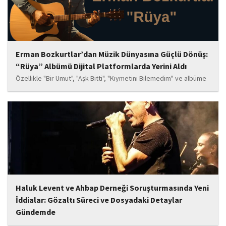
Erman Bozkurtlar’dan Müzik Dünyasına Güçlü Dönüş:
“Rüya” Albümü Dijital Platformlarda Yerini Aldı
Özellikle "Bir Umut", "Aşk Bitti", "Kıymetini Bilemedim" ve albüme
adını veren "Rüya" parçalarının kısa süre içerisinde öne çıkan
eserler arasında yer alması bekleniyor. Albüm, sanatçının önceki
çalışmalarına göre daha olgun,...
Haluk Levent ve Ahbap Derneği Soruşturmasında Yeni
İddialar: Gözaltı Süreci ve Dosyadaki Detaylar
Gündemde
İstanbul Cumhuriyet Başsavcılığı tarafından yürütülen ve Haluk