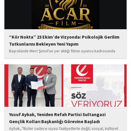
“Kör Nokta” 23 Ekim’de Vizyonda: Psikolojik Gerilim
Tutkunlarını Bekleyen Yeni Yapım
Başrolünde Mert Şenol'un yer aldığı filmin oyuncu kadrosunda
Esma Kıyanç, Ayşe Aktaş, Berna Kıyanç, Gökay Alpaslan Şahin,
Sema Yaldıran, Sıla Altıntaş, İsmail Akkoç, Celal Acar ve çocuk
oyuncu Görkem Akyol...
Yusuf Aybak, Yeniden Refah Partisi Sultangazi
Gençlik Kolları Başkanlığı Görevine Başladı
Aybak, "Bizler sadece siyasi faaliyetlerle değil; sosyal, kültürel