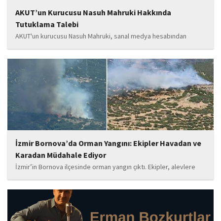
AKUT’un Kurucusu Nasuh Mahruki Hakkında
Tutuklama Talebi
AKUT'un kurucusu Nasuh Mahruki, sanal medya hesabından
yaptığı '15 Temmuz' paylaşımı nedeniyle 'Halkı kin ve düşmanlığa
tahrik veya aşağılama' suçundan gözaltına alındı. Mahruki,
tutuklama talebiyle Sulh Ceza Hakimliği'ne sevk edildi.
İzmir Bornova’da Orman Yangını: Ekipler Havadan ve
Karadan Müdahale Ediyor
İzmir’in Bornova ilçesinde orman yangın çıktı. Ekipler, alevlere
havadan ve karadan müdahale ediyor.