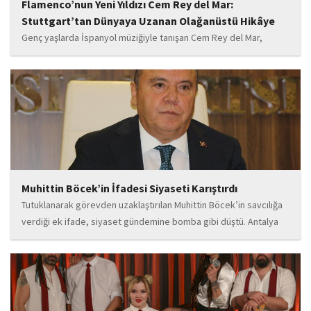
Flamenco’nun Yeni Yıldızı Cem Rey del Mar:
Stuttgart’tan Dünyaya Uzanan Olağanüstü Hikâye
Genç yaşlarda İspanyol müziğiyle tanışan Cem Rey del Mar,
flamenco kültürünün büyüleyici atmosferinden etkilenerek
kendisini bu alana yönlendirdi. Saatler süren disiplinli çalışmalar,
teknik gelişim ve müziğe olan tutkusu, onu kısa...
Muhittin Böcek’in İfadesi Siyaseti Karıştırdı
Tutuklanarak görevden uzaklaştırılan Muhittin Böcek’in savcılığa
verdiği ek ifade, siyaset gündemine bomba gibi düştü. Antalya
Cumhuriyet Savcılığı’na kendi isteğiyle başvurarak ifade verdiği
öğrenilen Böcek’in açıklamalarında, 31 Mart 2024 yerel
seçimleri...