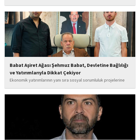
ve manevi değerleri güçlendiren çalışmalarla da gençlerimizin
yanında olacağız. Sultangazi'de birlik ve beraberlik ruhunu daha
da güçlendirecek projeleri hayata geçirmek için ekip...
Babat Aşiret Ağası Şehmuz Babat, Devletine Bağlılığı
ve Yatırımlarıyla Dikkat Çekiyor
Ekonomik yatırımlarının yanı sıra sosyal sorumluluk projelerine
de önem veren Babat'ın, eğitim alanında bir lise ile iki okulun
yapımına katkı sunduğu, ayrıca Şırnak'ın çeşitli noktalarında
tamamlanan ve yapımı devam eden...