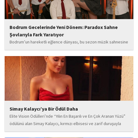
Bodrum Gecelerinde Yeni Dönem: Paradox Sahne
Şovlarıyla Fark Yaratıyor
Bodrum’un hareketli eğlence dünyası, bu sezon müzik sahnesine
iddialı bir giriş yapan “Paradox” ile yeni bir enerji kazanıyor. Güçlü
sahne performansı, uluslararası standartlardaki repertuarı ve
deneyimli müzisyen kadrosuyla dikkat çeken...
Simay Kalaycı’ya Bir Ödül Daha
Elite Vision Ödülleri’nde “Yılın En Başarılı ve En Çok Aranan Yüzü”
ödülünü alan Simay Kalaycı, kırmızı elbisesi ve zarif duruşuyla
geceye damga vurdu. Takı markasıyla da dikkat çeken Kalaycı,