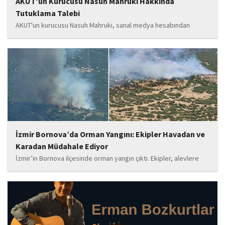
AKUT’un Kurucusu Nasuh Mahruki Hakkında
Tutuklama Talebi
AKUT'un kurucusu Nasuh Mahruki, sanal medya hesabından
yaptığı '15 Temmuz' paylaşımı nedeniyle 'Halkı kin ve düşmanlığa
tahrik veya aşağılama' suçundan gözaltına alındı. Mahruki,
tutuklama talebiyle Sulh Ceza Hakimliği'ne sevk edildi.
İzmir Bornova’da Orman Yangını: Ekipler Havadan ve
Karadan Müdahale Ediyor
İzmir’in Bornova ilçesinde orman yangın çıktı. Ekipler, alevlere
havadan ve karadan müdahale ediyor.