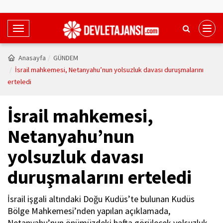
T
o
g
Anasayfa
GÜNDEM
g
İsrail mahkemesi, Netanyahu’nun yolsuzluk davası duruşmalarını
l
erteledi
e
N
İsrail mahkemesi,
a
v
Netanyahu’nun
i
yolsuzluk davası
g
a
duruşmalarını erteledi
t
i
İsrail işgali altındaki Doğu Kudüs’te bulunan Kudüs
o
Bölge Mahkemesi’nden yapılan açıklamada,
n
Netanyahu’nun önümüzdeki hafta görülecek yolsuzluk