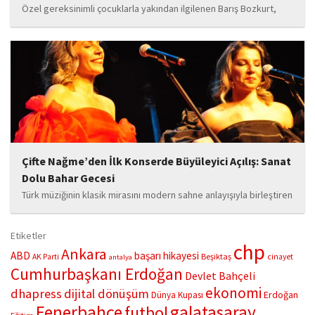
Özel gereksinimli çocuklarla yakından ilgilenen Barış Bozkurt,
hayata geçirdiği örnek çalışma ile hem eğitim camiasının hem de
toplumun dikkatini çekiyor. “Hayatta yaşattığın mutluluk en güzel
hediyedir” anlayışıyla yola çıkan Bozkurt,...
Çifte Nağme’den İlk Konserde Büyüleyici Açılış: Sanat
Dolu Bahar Gecesi
Türk müziğinin klasik mirasını modern sahne anlayışıyla birleştiren
“Çifte Nağme” projesi, ilk konserini İstanbul Ataşehir’de bulunan
Mustafa Saffet Kültür Merkezi sahnesinde sanatseverlerle
Etiketler
buluşturdu. Yoğun katılımla gerçekleşen gece, müzikal çeşitlilik
chp
Ankara
ABD
başarı hikayesi
Beşiktaş
AK Parti
cinayet
antalya
ve...
Cumhurbaşkanı Erdoğan
Devlet Bahçeli
ekonomi
dhapress
dijital dönüşüm
Erdoğan
Dünya Kupası
Fenerbahçe
galatasaray
futbol