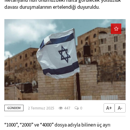
davası duruşmalarının ertelendiği duyuruldu.
A+
A-
2 Temmuz 2025
447
0
GÜNDEM
“1000”, “2000” ve “4000” dosya adıyla bilinen üç ayrı