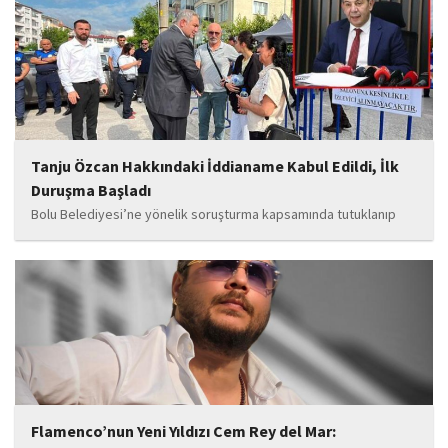
soruşturmaya ilişkin yeni iddialar gündeme geldi. Edinilen
bilgilere göre, soruşturmanın ani bir operasyonla değil, aylar...
Tanju Özcan Hakkındaki İddianame Kabul Edildi, İlk
Duruşma Başladı
Bolu Belediyesi’ne yönelik soruşturma kapsamında tutuklanıp
belediye başkanlığı görevinden uzaklaştırılan Tanju Özcan’ın da
aralarında bulunduğu 6’sı tutuklu 19 sanığın yargılandığı dava
başladı.
Flamenco’nun Yeni Yıldızı Cem Rey del Mar: