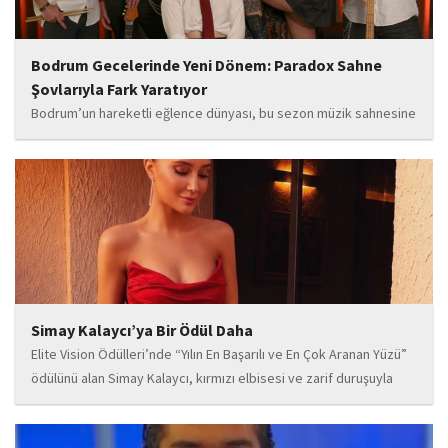
Bodrum Gecelerinde Yeni Dönem: Paradox Sahne
Şovlarıyla Fark Yaratıyor
Bodrum’un hareketli eğlence dünyası, bu sezon müzik sahnesine
iddialı bir giriş yapan “Paradox” ile yeni bir enerji kazanıyor. Güçlü
sahne performansı, uluslararası standartlardaki repertuarı ve
deneyimli müzisyen kadrosuyla dikkat çeken...
Simay Kalaycı’ya Bir Ödül Daha
Elite Vision Ödülleri’nde “Yılın En Başarılı ve En Çok Aranan Yüzü”
ödülünü alan Simay Kalaycı, kırmızı elbisesi ve zarif duruşuyla
geceye damga vurdu. Takı markasıyla da dikkat çeken Kalaycı,
Wilma...