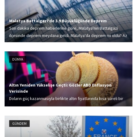
Malatya Battalgazi’de 3.9 Büyüklüğünde Deprem
Son dakika deprem haberlerine göre, Malatya'nın Battalgazi
ilçesinde deprem meydana geldi. Malatya'da deprem mi oldu? Az
önce deprem nerede ve kaç şiddetinde oldu? soruları
araştırılmaya başlandı.
DÜNYA
Altın Yeniden Yükselişe Geçti: Gözler ABD Enflasyon
Verisinde
Doların güç kazanmasıyla birlikte altın fiyatlarında kısa süreli bir
gerileme yaşansa da, gün içinde toparlanma işaretleri görülmeye
başladı. Piyasaların odağında ise ABD’den gelecek enflasyon
verileri yer alıyor. Kapalıçarşı'da gram altın...
GÜNDEM