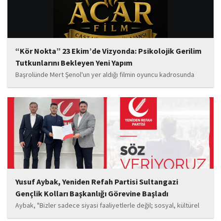
“Kör Nokta” 23 Ekim’de Vizyonda: Psikolojik Gerilim
Tutkunlarını Bekleyen Yeni Yapım
Başrolünde Mert Şenol'un yer aldığı filmin oyuncu kadrosunda
Esma Kıyanç, Ayşe Aktaş, Berna Kıyanç, Gökay Alpaslan Şahin,
Sema Yaldıran, Sıla Altıntaş, İsmail Akkoç, Celal Acar ve çocuk
oyuncu Görkem Akyol...
Yusuf Aybak, Yeniden Refah Partisi Sultangazi
Gençlik Kolları Başkanlığı Görevine Başladı
Aybak, "Bizler sadece siyasi faaliyetlerle değil; sosyal, kültürel
ve manevi değerleri güçlendiren çalışmalarla da gençlerimizin