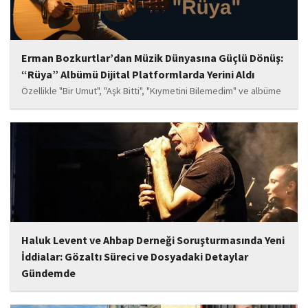
Erman Bozkurtlar’dan Müzik Dünyasına Güçlü Dönüş:
“Rüya” Albümü Dijital Platformlarda Yerini Aldı
Özellikle "Bir Umut", "Aşk Bitti", "Kıymetini Bilemedim" ve albüme
adını veren "Rüya" parçalarının kısa süre içerisinde öne çıkan
eserler arasında yer alması bekleniyor. Albüm, sanatçının önceki
çalışmalarına göre daha olgun,...
Haluk Levent ve Ahbap Derneği Soruşturmasında Yeni
İddialar: Gözaltı Süreci ve Dosyadaki Detaylar
Gündemde
İstanbul Cumhuriyet Başsavcılığı tarafından yürütülen ve Haluk
Levent ile kurucusu olduğu Ahbap Derneği'ni kapsadığı belirtilen