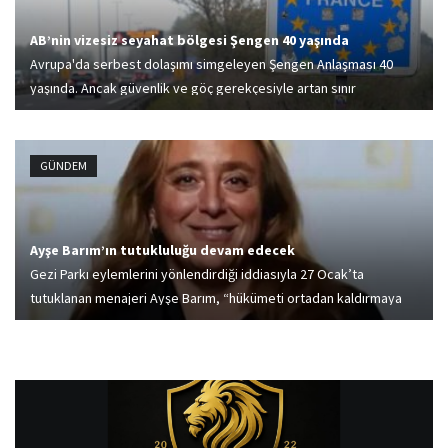
AB’nin vizesiz seyahat bölgesi Şengen 40 yaşında
Avrupa'da serbest dolaşımı simgeleyen Şengen Anlaşması 40
yaşında. Ancak güvenlik ve göç gerekçesiyle artan sınır
kontrolleri, sistemin temelini sorgulatıyor.
GÜNDEM
Ayşe Barım’ın tutukluluğu devam edecek
Gezi Parkı eylemlerini yönlendirdiği iddiasıyla 27 Ocak’ta
tutuklanan menajeri Ayşe Barım, “hükümeti ortadan kaldırmaya
teşebbüse yardım” suçlamasıyla hâkim karşısına çıkan Ayşe
Barım'ın tutukluluğuna devam kararı geldi. Duruşma 1 Ekim 2025...