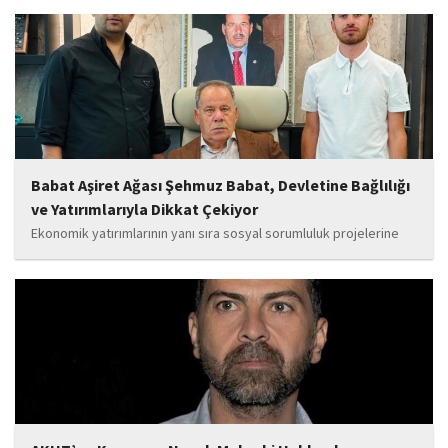
yanında olacağız. Sultangazi'de birlik ve beraberlik ruhunu daha
da güçlendirecek projeleri hayata geçirmek için ekip...
Babat Aşiret Ağası Şehmuz Babat, Devletine Bağlılığı
ve Yatırımlarıyla Dikkat Çekiyor
Ekonomik yatırımlarının yanı sıra sosyal sorumluluk projelerine
de önem veren Babat'ın, eğitim alanında bir lise ile iki okulun
yapımına katkı sunduğu, ayrıca Şırnak'ın çeşitli noktalarında
tamamlanan ve yapımı devam eden...