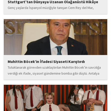
Stuttgart’tan Dünyaya Uzanan Olağanüstü Hikâye
Genç yaşlarda İspanyol müziğiyle tanışan Cem Rey del Mar,
flamenco kültürünün büyüleyici atmosferinden etkilenerek
kendisini bu alana yönlendirdi. Saatler süren disiplinli çalışmalar,
teknik gelişim ve müziğe olan tutkusu, onu kısa...
Muhittin Böcek’in İfadesi Siyaseti Karıştırdı
Tutuklanarak görevden uzaklaştırılan Muhittin Böcek’in savcılığa
verdiği ek ifade, siyaset gündemine bomba gibi düştü. Antalya
Cumhuriyet Savcılığı’na kendi isteğiyle başvurarak ifade verdiği
öğrenilen Böcek’in açıklamalarında, 31 Mart 2024 yerel
seçimleri...