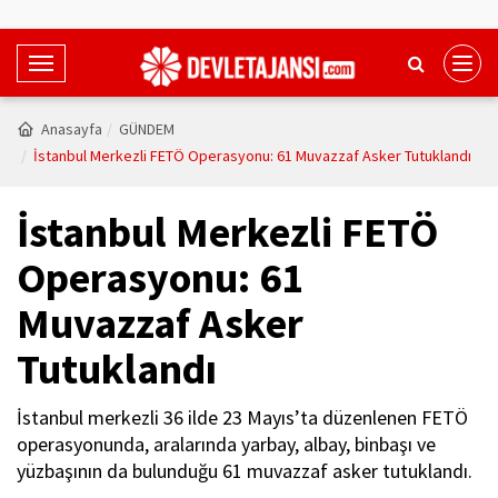
T
o
g
Anasayfa
GÜNDEM
g
İstanbul Merkezli FETÖ Operasyonu: 61 Muvazzaf Asker Tutuklandı
l
e
İstanbul Merkezli FETÖ
N
a
Operasyonu: 61
v
Muvazzaf Asker
i
g
Tutuklandı
a
t
İstanbul merkezli 36 ilde 23 Mayıs’ta düzenlenen FETÖ
i
operasyonunda, aralarında yarbay, albay, binbaşı ve
o
yüzbaşının da bulunduğu 61 muvazzaf asker tutuklandı.
n