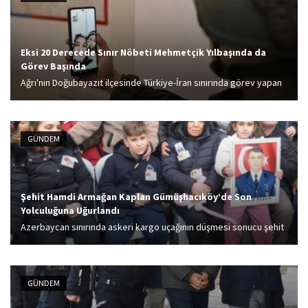
Eksi 20 Derecede Sınır Nöbeti Mehmetçik Yılbaşında da
Görev Başında
Ağrı'nın Doğubayazıt ilçesinde Türkiye-İran sınırında görev yapan
askerler, yeni yıla nöbet tutarak görevlerinin başında girdi.
GÜNDEM
Şehit Hamdi Armağan Kaplan Gümüşhacıköy’de Son
Yolculuğuna Uğurlandı
Azerbaycan sınırında askeri kargo uçağının düşmesi sonucu şehit
olan Hava Uçak Bakım Astsubay Başçavuş Hamdi Armağan Kaplan,
memleketi Amasya'nın Gümüşhacıköy ilçesinde son yolculuğuna
uğurlandı. Eşi Hülya Kaplan, oğluna başını dik...
GÜNDEM