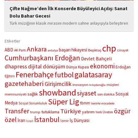
Çifte Nağme’den İlk Konserde Büyüleyici Açılış: Sanat
Dolu Bahar Gecesi
Türk müziğinin klasik mirasını modern sahne anlayışıyla birleştiren
“Çifte Nağme” projesi, ilk konserini İstanbul Ataşehir’de bulunan
Mustafa Saffet Kültür Merkezi sahnesinde sanatseverlerle
Etiketler
buluşturdu. Yoğun katılımla gerçekleşen gece, müzikal çeşitlilik
chp
Ankara
ABD
başarı hikayesi
Beşiktaş
AK Parti
cinayet
antalya
ve...
Cumhurbaşkanı Erdoğan
Devlet Bahçeli
ekonomi
dhapress
dijital dönüşüm
Erdoğan
Dünya Kupası
Fenerbahçe
galatasaray
futbol
Eğitim
gazetehaberi
Girişimcilik
müşteri
inovasyon
kılıçdaroğlu
showband
siyaset
Sosyal
sağlık
memnuniyeti
son dakika
Süper Lig
Medya
tbmm
Sosyal Sorumluluk
terörle mücadele
Transfer
özgür
Türkiye
tutuklama
yatırım
trump
Yerli Üretim
İstanbul
özel
İran
İş Dünyası
İzmir
İsrail