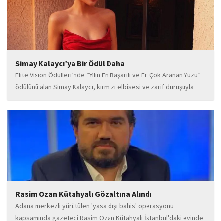
Simay Kalaycı’ya Bir Ödül Daha
Elite Vision Ödülleri’nde “Yılın En Başarılı ve En Çok Aranan Yüzü”
ödülünü alan Simay Kalaycı, kırmızı elbisesi ve zarif duruşuyla
geceye damga vurdu. Takı markasıyla da dikkat çeken Kalaycı,
Wilma...
Rasim Ozan Kütahyalı Gözaltına Alındı
Adana merkezli yürütülen 'yasa dışı bahis' operasyonu
kapsamında gazeteci Rasim Ozan Kütahyalı İstanbul'daki evinde