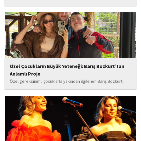
gözaltına alındı.
Özel Çocukların Büyük Yeteneği: Barış Bozkurt’tan
Anlamlı Proje
Özel gereksinimli çocuklarla yakından ilgilenen Barış Bozkurt,
hayata geçirdiği örnek çalışma ile hem eğitim camiasının hem de
toplumun dikkatini çekiyor. “Hayatta yaşattığın mutluluk en güzel
hediyedir” anlayışıyla yola çıkan Bozkurt,...