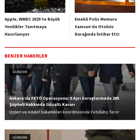
Apple, WWDC 2025’te Büyük
Emekli Polis Memuru
Yenilikler Tanıtmaya
Samsun’da Otobüs
Hazırlanıyor
Durağında İntihar Etti
BENZER HABERLER
GÜNDEM
Ankara’da FETÖ Operasyonu: 5 Ayrı Soruşturmada 205
Şüpheli Hakkında Gözaltı Kararı
İçişleri ve Adalet bakanlıkları koordinesinde Fetullahçı Terör
Örgütü'ne (FETÖ) yönelik 81 ilde başlatılan operasyon
kapsamında, Ankara'da 5 ayrı soruşturmada 166 şüpheli gözaltına
alındı.
GÜNDEM