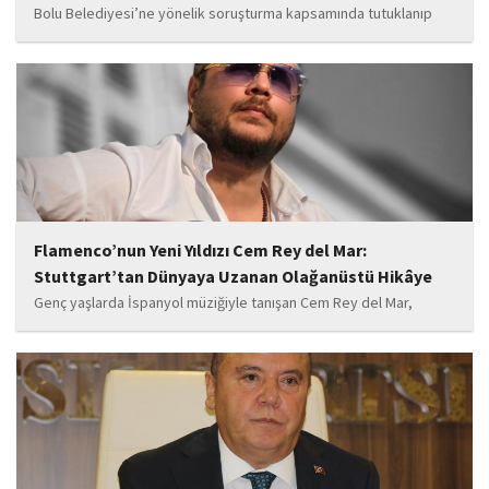
Bolu Belediyesi’ne yönelik soruşturma kapsamında tutuklanıp
belediye başkanlığı görevinden uzaklaştırılan Tanju Özcan’ın da
aralarında bulunduğu 6’sı tutuklu 19 sanığın yargılandığı dava
başladı.
Flamenco’nun Yeni Yıldızı Cem Rey del Mar:
Stuttgart’tan Dünyaya Uzanan Olağanüstü Hikâye
Genç yaşlarda İspanyol müziğiyle tanışan Cem Rey del Mar,
flamenco kültürünün büyüleyici atmosferinden etkilenerek
kendisini bu alana yönlendirdi. Saatler süren disiplinli çalışmalar,
teknik gelişim ve müziğe olan tutkusu, onu kısa...