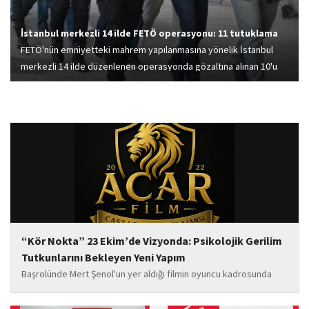
İstanbul merkezli 14 ilde FETÖ operasyonu: 11 tutuklama
FETÖ'nün emniyetteki mahrem yapılanmasına yönelik İstanbul
merkezli 14 ilde düzenlenen operasyonda gözaltına alınan 10'u
aktif emniyet personeli 11 zanlı tutuklandı.
“Kör Nokta” 23 Ekim’de Vizyonda: Psikolojik Gerilim
Tutkunlarını Bekleyen Yeni Yapım
Başrolünde Mert Şenol'un yer aldığı filmin oyuncu kadrosunda
Esma Kıyanç, Ayşe Aktaş, Berna Kıyanç, Gökay Alpaslan Şahin,
Sema Yaldıran, Sıla Altıntaş, İsmail Akkoç, Celal Acar ve çocuk