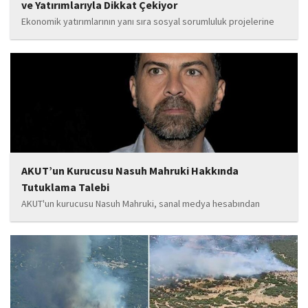
ve Yatırımlarıyla Dikkat Çekiyor
Ekonomik yatırımlarının yanı sıra sosyal sorumluluk projelerine
de önem veren Babat'ın, eğitim alanında bir lise ile iki okulun
yapımına katkı sunduğu, ayrıca Şırnak'ın çeşitli noktalarında
tamamlanan ve yapımı devam eden...
AKUT’un Kurucusu Nasuh Mahruki Hakkında
Tutuklama Talebi
AKUT'un kurucusu Nasuh Mahruki, sanal medya hesabından
yaptığı '15 Temmuz' paylaşımı nedeniyle 'Halkı kin ve düşmanlığa
tahrik veya aşağılama' suçundan gözaltına alındı. Mahruki,
tutuklama talebiyle Sulh Ceza Hakimliği'ne sevk edildi.