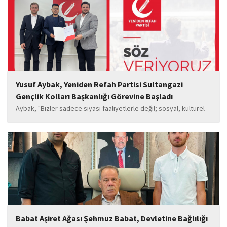
oyuncu Görkem Akyol...
Yusuf Aybak, Yeniden Refah Partisi Sultangazi
Gençlik Kolları Başkanlığı Görevine Başladı
Aybak, "Bizler sadece siyasi faaliyetlerle değil; sosyal, kültürel
ve manevi değerleri güçlendiren çalışmalarla da gençlerimizin
yanında olacağız. Sultangazi'de birlik ve beraberlik ruhunu daha
da güçlendirecek projeleri hayata geçirmek için ekip...
Babat Aşiret Ağası Şehmuz Babat, Devletine Bağlılığı