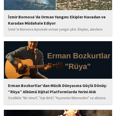
İzmir Bornova’da Orman Yangını: Ekipler Havadan ve
Karadan Müdahale Ediyor
İzmir’in Bornova ilçesinde orman yangın çıktı. Ekipler, alevlere
havadan ve karadan müdahale ediyor.
Erman Bozkurtlar’dan Müzik Dünyasına Güçlü Dönüş:
“Rüya” Albümü Dijital Platformlarda Yerini Aldı
Özellikle "Bir Umut", "Aşk Bitti", "Kıymetini Bilemedim" ve albüme
adını veren "Rüya" parçalarının kısa süre içerisinde öne çıkan
eserler arasında yer alması bekleniyor. Albüm, sanatçının önceki