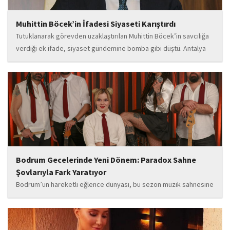
Muhittin Böcek’in İfadesi Siyaseti Karıştırdı
Tutuklanarak görevden uzaklaştırılan Muhittin Böcek’in savcılığa
verdiği ek ifade, siyaset gündemine bomba gibi düştü. Antalya
Cumhuriyet Savcılığı’na kendi isteğiyle başvurarak ifade verdiği
öğrenilen Böcek’in açıklamalarında, 31 Mart 2024 yerel
seçimleri...
Bodrum Gecelerinde Yeni Dönem: Paradox Sahne
Şovlarıyla Fark Yaratıyor
Bodrum’un hareketli eğlence dünyası, bu sezon müzik sahnesine
iddialı bir giriş yapan “Paradox” ile yeni bir enerji kazanıyor. Güçlü
sahne performansı, uluslararası standartlardaki repertuarı ve
deneyimli müzisyen kadrosuyla dikkat çeken...