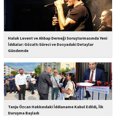
çalışmalarına göre daha olgun,...
Haluk Levent ve Ahbap Derneği Soruşturmasında Yeni
İddialar: Gözaltı Süreci ve Dosyadaki Detaylar
Gündemde
İstanbul Cumhuriyet Başsavcılığı tarafından yürütülen ve Haluk
Levent ile kurucusu olduğu Ahbap Derneği'ni kapsadığı belirtilen
soruşturmaya ilişkin yeni iddialar gündeme geldi. Edinilen
bilgilere göre, soruşturmanın ani bir operasyonla değil, aylar...
Tanju Özcan Hakkındaki İddianame Kabul Edildi, İlk
Duruşma Başladı