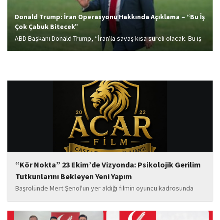
Donald Trump: İran Operasyonu Hakkında Açıklama – “Bu İş
Çok Çabuk Bitecek”
ABD Başkanı Donald Trump, “İran'la savaş kısa süreli olacak. Bu iş
çok çabuk bitecek” dedi.
“Kör Nokta” 23 Ekim’de Vizyonda: Psikolojik Gerilim
Tutkunlarını Bekleyen Yeni Yapım
Başrolünde Mert Şenol'un yer aldığı filmin oyuncu kadrosunda
Esma Kıyanç, Ayşe Aktaş, Berna Kıyanç, Gökay Alpaslan Şahin,
Sema Yaldıran, Sıla Altıntaş, İsmail Akkoç, Celal Acar ve çocuk