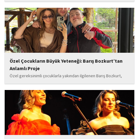
gözaltına alındı.
Özel Çocukların Büyük Yeteneği: Barış Bozkurt’tan
Anlamlı Proje
Özel gereksinimli çocuklarla yakından ilgilenen Barış Bozkurt,
hayata geçirdiği örnek çalışma ile hem eğitim camiasının hem de
toplumun dikkatini çekiyor. “Hayatta yaşattığın mutluluk en güzel
hediyedir” anlayışıyla yola çıkan Bozkurt,...