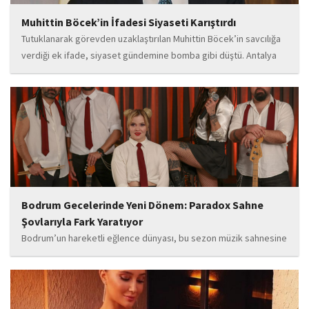
Muhittin Böcek’in İfadesi Siyaseti Karıştırdı
Tutuklanarak görevden uzaklaştırılan Muhittin Böcek’in savcılığa
verdiği ek ifade, siyaset gündemine bomba gibi düştü. Antalya
Cumhuriyet Savcılığı’na kendi isteğiyle başvurarak ifade verdiği
öğrenilen Böcek’in açıklamalarında, 31 Mart 2024 yerel
seçimleri...
Bodrum Gecelerinde Yeni Dönem: Paradox Sahne
Şovlarıyla Fark Yaratıyor
Bodrum’un hareketli eğlence dünyası, bu sezon müzik sahnesine
iddialı bir giriş yapan “Paradox” ile yeni bir enerji kazanıyor. Güçlü
sahne performansı, uluslararası standartlardaki repertuarı ve
deneyimli müzisyen kadrosuyla dikkat çeken...