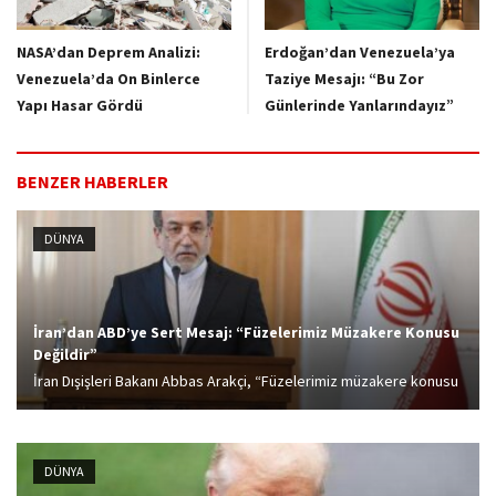
NASA’dan Deprem Analizi:
Erdoğan’dan Venezuela’ya
Venezuela’da On Binlerce
Taziye Mesajı: “Bu Zor
Yapı Hasar Gördü
Günlerinde Yanlarındayız”
BENZER HABERLER
DÜNYA
İran’dan ABD’ye Sert Mesaj: “Füzelerimiz Müzakere Konusu
Değildir”
İran Dışişleri Bakanı Abbas Arakçi, “Füzelerimiz müzakere konusu
değildir ve olmayacaktır” dedi.
DÜNYA