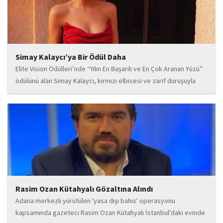
Simay Kalaycı’ya Bir Ödül Daha
Elite Vision Ödülleri’nde “Yılın En Başarılı ve En Çok Aranan Yüzü”
ödülünü alan Simay Kalaycı, kırmızı elbisesi ve zarif duruşuyla
geceye damga vurdu. Takı markasıyla da dikkat çeken Kalaycı,
Wilma...
Rasim Ozan Kütahyalı Gözaltına Alındı
Adana merkezli yürütülen 'yasa dışı bahis' operasyonu
kapsamında gazeteci Rasim Ozan Kütahyalı İstanbul'daki evinde