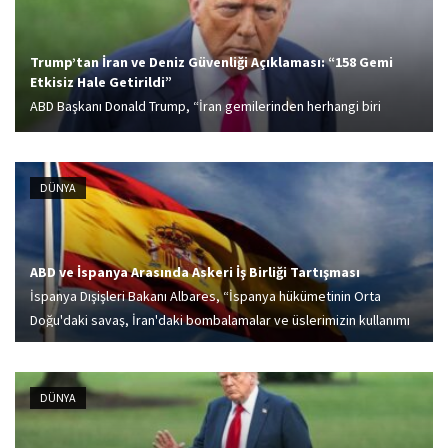
Trump’tan İran ve Deniz Güvenliği Açıklaması: “158 Gemi
Etkisiz Hale Getirildi”
ABD Başkanı Donald Trump, “İran gemilerinden herhangi biri
ablukaya yaklaşırsa imha edilecek” dedi.
DÜNYA
ABD ve İspanya Arasında Askeri İş Birliği Tartışması
İspanya Dışişleri Bakanı Albares, “İspanya hükümetinin Orta
Doğu'daki savaş, İran'daki bombalamalar ve üslerimizin kullanımı
konusundaki tutumu değişmedi” dedi.
DÜNYA