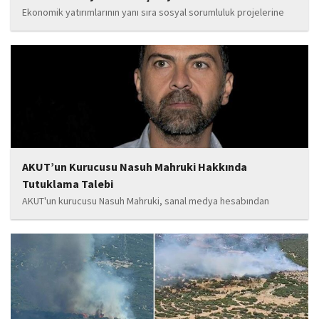
Ekonomik yatırımlarının yanı sıra sosyal sorumluluk projelerine
de önem veren Babat'ın, eğitim alanında bir lise ile iki okulun
yapımına katkı sunduğu, ayrıca Şırnak'ın çeşitli noktalarında
tamamlanan ve yapımı devam eden...
AKUT’un Kurucusu Nasuh Mahruki Hakkında
Tutuklama Talebi
AKUT'un kurucusu Nasuh Mahruki, sanal medya hesabından
yaptığı '15 Temmuz' paylaşımı nedeniyle 'Halkı kin ve düşmanlığa
tahrik veya aşağılama' suçundan gözaltına alındı. Mahruki,
tutuklama talebiyle Sulh Ceza Hakimliği'ne sevk edildi.