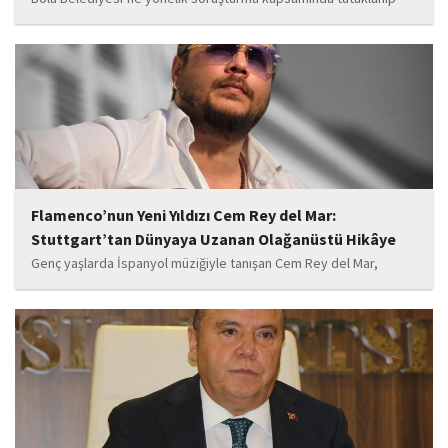
belediye başkanlığı görevinden uzaklaştırılan Tanju Özcan’ın da
aralarında bulunduğu 6’sı tutuklu 19 sanığın yargılandığı dava
başladı.
Flamenco’nun Yeni Yıldızı Cem Rey del Mar:
Stuttgart’tan Dünyaya Uzanan Olağanüstü Hikâye
Genç yaşlarda İspanyol müziğiyle tanışan Cem Rey del Mar,
flamenco kültürünün büyüleyici atmosferinden etkilenerek
kendisini bu alana yönlendirdi. Saatler süren disiplinli çalışmalar,
teknik gelişim ve müziğe olan tutkusu, onu kısa...