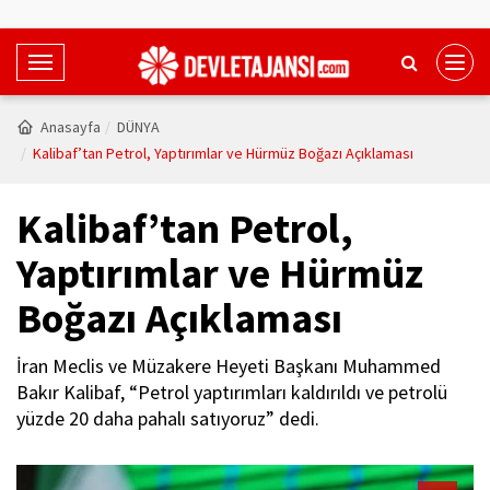
T
o
g
Anasayfa
DÜNYA
g
Kalibaf’tan Petrol, Yaptırımlar ve Hürmüz Boğazı Açıklaması
l
e
Kalibaf’tan Petrol,
N
a
Yaptırımlar ve Hürmüz
v
Boğazı Açıklaması
i
g
a
İran Meclis ve Müzakere Heyeti Başkanı Muhammed
t
Bakır Kalibaf, “Petrol yaptırımları kaldırıldı ve petrolü
i
yüzde 20 daha pahalı satıyoruz” dedi.
o
n