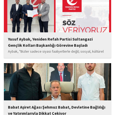
oyuncu Görkem Akyol...
Yusuf Aybak, Yeniden Refah Partisi Sultangazi
Gençlik Kolları Başkanlığı Görevine Başladı
Aybak, "Bizler sadece siyasi faaliyetlerle değil; sosyal, kültürel
ve manevi değerleri güçlendiren çalışmalarla da gençlerimizin
yanında olacağız. Sultangazi'de birlik ve beraberlik ruhunu daha
da güçlendirecek projeleri hayata geçirmek için ekip...
Babat Aşiret Ağası Şehmuz Babat, Devletine Bağlılığı
ve Yatırımlarıyla Dikkat Çekiyor