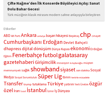
Çifte Nağme’den İlk Konserde Büyüleyici Açılış: Sanat
Dolu Bahar Gecesi
Türk müziğinin klasik mirasını modern sahne anlayışıyla birleştiren
“Çifte Nağme” projesi, ilk konserini İstanbul Ataşehir’de bulunan
Mustafa Saffet Kültür Merkezi sahnesinde sanatseverlerle
Etiketler
buluşturdu. Yoğun katılımla gerçekleşen gece, müzikal çeşitlilik
chp
Ankara
ABD
başarı hikayesi
Beşiktaş
AK Parti
cinayet
antalya
ve...
Cumhurbaşkanı Erdoğan
Devlet Bahçeli
ekonomi
dhapress
dijital dönüşüm
Erdoğan
Dünya Kupası
Fenerbahçe
galatasaray
futbol
Eğitim
gazetehaberi
Girişimcilik
müşteri
inovasyon
kılıçdaroğlu
showband
siyaset
Sosyal
sağlık
memnuniyeti
son dakika
Süper Lig
Medya
tbmm
Sosyal Sorumluluk
terörle mücadele
Transfer
özgür
Türkiye
tutuklama
yatırım
trump
Yerli Üretim
İstanbul
özel
İran
İş Dünyası
İzmir
İsrail