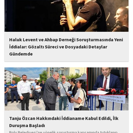
Haluk Levent ve Ahbap Derneği Soruşturmasında Yeni
İddialar: Gözaltı Süreci ve Dosyadaki Detaylar
Gündemde
İstanbul Cumhuriyet Başsavcılığı tarafından yürütülen ve Haluk
Levent ile kurucusu olduğu Ahbap Derneği'ni kapsadığı belirtilen
soruşturmaya ilişkin yeni iddialar gündeme geldi. Edinilen
bilgilere göre, soruşturmanın ani bir operasyonla değil, aylar...
Tanju Özcan Hakkındaki İddianame Kabul Edildi, İlk
Duruşma Başladı
Bolu Belediyesi’ne yönelik soruşturma kapsamında tutuklanıp