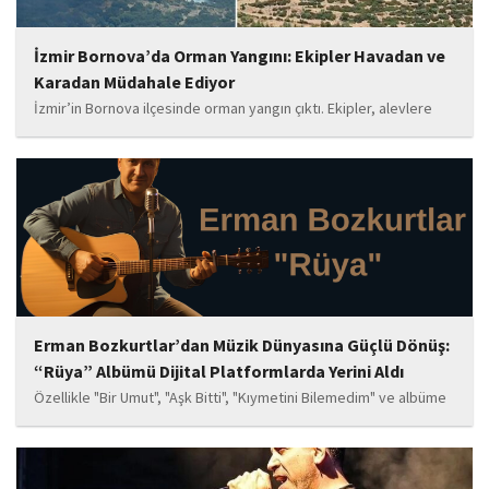
İzmir Bornova’da Orman Yangını: Ekipler Havadan ve
Karadan Müdahale Ediyor
İzmir’in Bornova ilçesinde orman yangın çıktı. Ekipler, alevlere
havadan ve karadan müdahale ediyor.
Erman Bozkurtlar’dan Müzik Dünyasına Güçlü Dönüş:
“Rüya” Albümü Dijital Platformlarda Yerini Aldı
Özellikle "Bir Umut", "Aşk Bitti", "Kıymetini Bilemedim" ve albüme
adını veren "Rüya" parçalarının kısa süre içerisinde öne çıkan
eserler arasında yer alması bekleniyor. Albüm, sanatçının önceki
çalışmalarına göre daha olgun,...