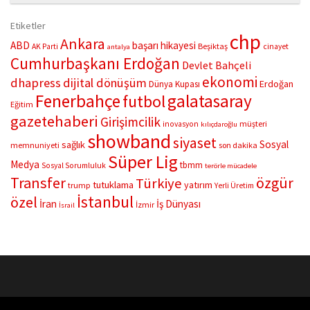
“Çifte Nağme” projesi, ilk konserini İstanbul Ataşehir’de bulunan
Mustafa Saffet Kültür Merkezi sahnesinde sanatseverlerle
Etiketler
buluşturdu. Yoğun katılımla gerçekleşen gece, müzikal çeşitlilik
chp
Ankara
ABD
başarı hikayesi
Beşiktaş
AK Parti
cinayet
antalya
ve...
Cumhurbaşkanı Erdoğan
Devlet Bahçeli
ekonomi
dhapress
dijital dönüşüm
Erdoğan
Dünya Kupası
Fenerbahçe
galatasaray
futbol
Eğitim
gazetehaberi
Girişimcilik
müşteri
inovasyon
kılıçdaroğlu
showband
siyaset
Sosyal
sağlık
memnuniyeti
son dakika
Süper Lig
Medya
tbmm
Sosyal Sorumluluk
terörle mücadele
Transfer
özgür
Türkiye
tutuklama
yatırım
trump
Yerli Üretim
İstanbul
özel
İran
İş Dünyası
İzmir
İsrail