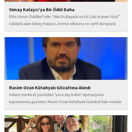
Simay Kalaycı’ya Bir Ödül Daha
Elite Vision Ödülleri’nde “Yılın En Başarılı ve En Çok Aranan Yüzü”
ödülünü alan Simay Kalaycı, kırmızı elbisesi ve zarif duruşuyla
geceye damga vurdu. Takı markasıyla da dikkat çeken Kalaycı,
Wilma...
Rasim Ozan Kütahyalı Gözaltına Alındı
Adana merkezli yürütülen 'yasa dışı bahis' operasyonu
kapsamında gazeteci Rasim Ozan Kütahyalı İstanbul'daki evinde
gözaltına alındı.