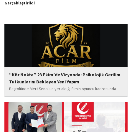
Gerçekleştirildi
“Kör Nokta” 23 Ekim’de Vizyonda: Psikolojik Gerilim
Tutkunlarını Bekleyen Yeni Yapım
Başrolünde Mert Şenol'un yer aldığı filmin oyuncu kadrosunda
Esma Kıyanç, Ayşe Aktaş, Berna Kıyanç, Gökay Alpaslan Şahin,
Sema Yaldıran, Sıla Altıntaş, İsmail Akkoç, Celal Acar ve çocuk
oyuncu Görkem Akyol...