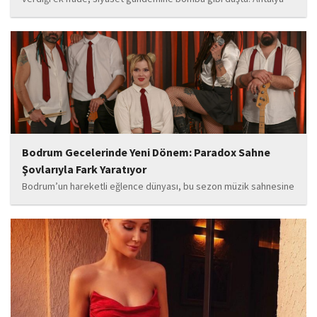
Cumhuriyet Savcılığı’na kendi isteğiyle başvurarak ifade verdiği
öğrenilen Böcek’in açıklamalarında, 31 Mart 2024 yerel
seçimleri...
Bodrum Gecelerinde Yeni Dönem: Paradox Sahne
Şovlarıyla Fark Yaratıyor
Bodrum’un hareketli eğlence dünyası, bu sezon müzik sahnesine
iddialı bir giriş yapan “Paradox” ile yeni bir enerji kazanıyor. Güçlü
sahne performansı, uluslararası standartlardaki repertuarı ve
deneyimli müzisyen kadrosuyla dikkat çeken...