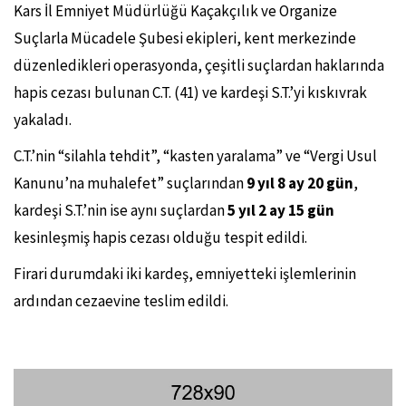
Kars İl Emniyet Müdürlüğü Kaçakçılık ve Organize
Suçlarla Mücadele Şubesi ekipleri, kent merkezinde
düzenledikleri operasyonda, çeşitli suçlardan haklarında
hapis cezası bulunan C.T. (41) ve kardeşi S.T.’yi kıskıvrak
yakaladı.
C.T.’nin “silahla tehdit”, “kasten yaralama” ve “Vergi Usul
Kanunu’na muhalefet” suçlarından
9 yıl 8 ay 20 gün
,
kardeşi S.T.’nin ise aynı suçlardan
5 yıl 2 ay 15 gün
kesinleşmiş hapis cezası olduğu tespit edildi.
Firari durumdaki iki kardeş, emniyetteki işlemlerinin
ardından cezaevine teslim edildi.