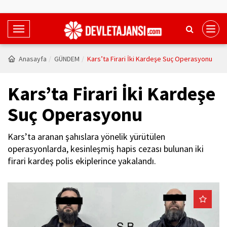
T
o
g
Anasayfa
GÜNDEM
Kars’ta Firari İki Kardeşe Suç Operasyonu
g
l
Kars’ta Firari İki Kardeşe
e
N
Suç Operasyonu
a
v
Kars’ta aranan şahıslara yönelik yürütülen
i
operasyonlarda, kesinleşmiş hapis cezası bulunan iki
g
firari kardeş polis ekiplerince yakalandı.
a
t
i
o
n