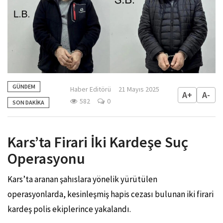
GÜNDEM
Haber Editörü
21 Mayıs 2025
A+
A-
582
0
SON DAKİKA
Kars’ta Firari İki Kardeşe Suç
Operasyonu
Kars’ta aranan şahıslara yönelik yürütülen
operasyonlarda, kesinleşmiş hapis cezası bulunan iki firari
kardeş polis ekiplerince yakalandı.