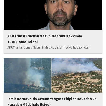
tamamlanan ve yapımı devam eden...
AKUT’un Kurucusu Nasuh Mahruki Hakkında
Tutuklama Talebi
AKUT'un kurucusu Nasuh Mahruki, sanal medya hesabından
yaptığı '15 Temmuz' paylaşımı nedeniyle 'Halkı kin ve düşmanlığa
tahrik veya aşağılama' suçundan gözaltına alındı. Mahruki,
tutuklama talebiyle Sulh Ceza Hakimliği'ne sevk edildi.
İzmir Bornova’da Orman Yangını: Ekipler Havadan ve
Karadan Müdahale Ediyor