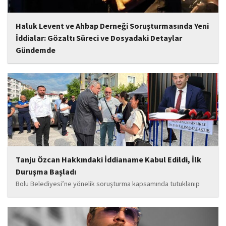
Haluk Levent ve Ahbap Derneği Soruşturmasında Yeni
İddialar: Gözaltı Süreci ve Dosyadaki Detaylar
Gündemde
İstanbul Cumhuriyet Başsavcılığı tarafından yürütülen ve Haluk
Levent ile kurucusu olduğu Ahbap Derneği'ni kapsadığı belirtilen
soruşturmaya ilişkin yeni iddialar gündeme geldi. Edinilen
bilgilere göre, soruşturmanın ani bir operasyonla değil, aylar...
Tanju Özcan Hakkındaki İddianame Kabul Edildi, İlk
Duruşma Başladı
Bolu Belediyesi’ne yönelik soruşturma kapsamında tutuklanıp
belediye başkanlığı görevinden uzaklaştırılan Tanju Özcan’ın da
aralarında bulunduğu 6’sı tutuklu 19 sanığın yargılandığı dava
başladı.