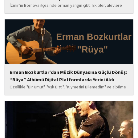
İzmir’in Bornova ilçesinde orman yangın çıktı. Ekipler, alevlere
havadan ve karadan müdahale ediyor.
Erman Bozkurtlar’dan Müzik Dünyasına Güçlü Dönüş:
“Rüya” Albümü Dijital Platformlarda Yerini Aldı
Özellikle "Bir Umut", "Aşk Bitti", "Kıymetini Bilemedim" ve albüme
adını veren "Rüya" parçalarının kısa süre içerisinde öne çıkan
eserler arasında yer alması bekleniyor. Albüm, sanatçının önceki
çalışmalarına göre daha olgun,...