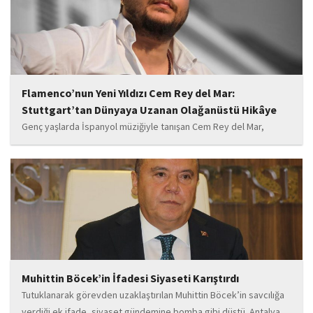
Flamenco’nun Yeni Yıldızı Cem Rey del Mar:
Stuttgart’tan Dünyaya Uzanan Olağanüstü Hikâye
Genç yaşlarda İspanyol müziğiyle tanışan Cem Rey del Mar,
flamenco kültürünün büyüleyici atmosferinden etkilenerek
kendisini bu alana yönlendirdi. Saatler süren disiplinli çalışmalar,
teknik gelişim ve müziğe olan tutkusu, onu kısa...
Muhittin Böcek’in İfadesi Siyaseti Karıştırdı
Tutuklanarak görevden uzaklaştırılan Muhittin Böcek’in savcılığa
verdiği ek ifade, siyaset gündemine bomba gibi düştü. Antalya