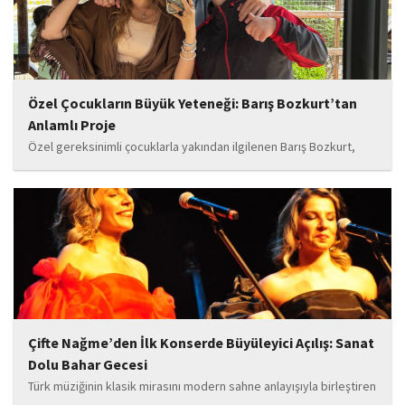
Özel Çocukların Büyük Yeteneği: Barış Bozkurt’tan
Anlamlı Proje
Özel gereksinimli çocuklarla yakından ilgilenen Barış Bozkurt,
hayata geçirdiği örnek çalışma ile hem eğitim camiasının hem de
toplumun dikkatini çekiyor. “Hayatta yaşattığın mutluluk en güzel
hediyedir” anlayışıyla yola çıkan Bozkurt,...
Çifte Nağme’den İlk Konserde Büyüleyici Açılış: Sanat
Dolu Bahar Gecesi
Türk müziğinin klasik mirasını modern sahne anlayışıyla birleştiren