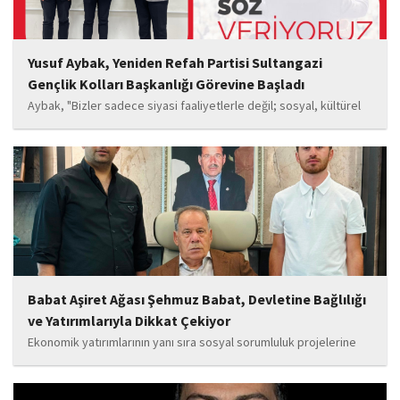
Yusuf Aybak, Yeniden Refah Partisi Sultangazi
Gençlik Kolları Başkanlığı Görevine Başladı
Aybak, "Bizler sadece siyasi faaliyetlerle değil; sosyal, kültürel
ve manevi değerleri güçlendiren çalışmalarla da gençlerimizin
yanında olacağız. Sultangazi'de birlik ve beraberlik ruhunu daha
da güçlendirecek projeleri hayata geçirmek için ekip...
Babat Aşiret Ağası Şehmuz Babat, Devletine Bağlılığı
ve Yatırımlarıyla Dikkat Çekiyor
Ekonomik yatırımlarının yanı sıra sosyal sorumluluk projelerine
de önem veren Babat'ın, eğitim alanında bir lise ile iki okulun
yapımına katkı sunduğu, ayrıca Şırnak'ın çeşitli noktalarında