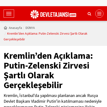
T
o
g
Anasayfa
DÜNYA
g
Kremlin’den Açıklama: Putin-Zelenski Zirvesi Şartlı Olarak
l
Gerçekleşebilir
e
N
Kremlin’den Açıklama:
a
v
Putin-Zelenski Zirvesi
i
Şartlı Olarak
g
a
Gerçekleşebilir
t
i
Kremlin, İstanbul’da yapılması planlanan ancak Rusya
o
Devlet Başkanı Vladimir Putin’in katılmaması nedeniyle
n
gerçekleşmeyen Putin-Zelenski görüşmesine ilişkin