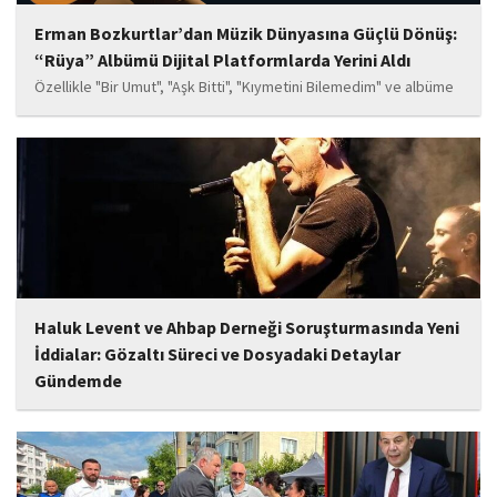
Erman Bozkurtlar’dan Müzik Dünyasına Güçlü Dönüş:
“Rüya” Albümü Dijital Platformlarda Yerini Aldı
Özellikle "Bir Umut", "Aşk Bitti", "Kıymetini Bilemedim" ve albüme
adını veren "Rüya" parçalarının kısa süre içerisinde öne çıkan
eserler arasında yer alması bekleniyor. Albüm, sanatçının önceki
çalışmalarına göre daha olgun,...
Haluk Levent ve Ahbap Derneği Soruşturmasında Yeni
İddialar: Gözaltı Süreci ve Dosyadaki Detaylar
Gündemde
İstanbul Cumhuriyet Başsavcılığı tarafından yürütülen ve Haluk
Levent ile kurucusu olduğu Ahbap Derneği'ni kapsadığı belirtilen
soruşturmaya ilişkin yeni iddialar gündeme geldi. Edinilen
bilgilere göre, soruşturmanın ani bir operasyonla değil, aylar...