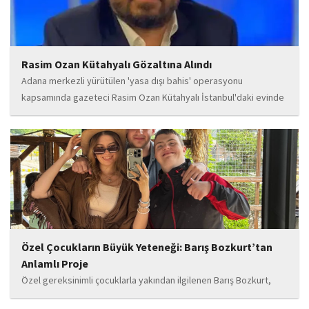
Rasim Ozan Kütahyalı Gözaltına Alındı
Adana merkezli yürütülen 'yasa dışı bahis' operasyonu
kapsamında gazeteci Rasim Ozan Kütahyalı İstanbul'daki evinde
gözaltına alındı.
Özel Çocukların Büyük Yeteneği: Barış Bozkurt’tan
Anlamlı Proje
Özel gereksinimli çocuklarla yakından ilgilenen Barış Bozkurt,
hayata geçirdiği örnek çalışma ile hem eğitim camiasının hem de