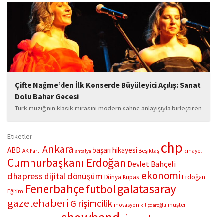
toplumun dikkatini çekiyor. “Hayatta yaşattığın mutluluk en güzel
hediyedir” anlayışıyla yola çıkan Bozkurt,...
Çifte Nağme’den İlk Konserde Büyüleyici Açılış: Sanat
Dolu Bahar Gecesi
Türk müziğinin klasik mirasını modern sahne anlayışıyla birleştiren
“Çifte Nağme” projesi, ilk konserini İstanbul Ataşehir’de bulunan
Mustafa Saffet Kültür Merkezi sahnesinde sanatseverlerle
Etiketler
buluşturdu. Yoğun katılımla gerçekleşen gece, müzikal çeşitlilik
chp
Ankara
ABD
başarı hikayesi
Beşiktaş
AK Parti
cinayet
antalya
ve...
Cumhurbaşkanı Erdoğan
Devlet Bahçeli
ekonomi
dhapress
dijital dönüşüm
Erdoğan
Dünya Kupası
Fenerbahçe
galatasaray
futbol
Eğitim
gazetehaberi
Girişimcilik
müşteri
inovasyon
kılıçdaroğlu