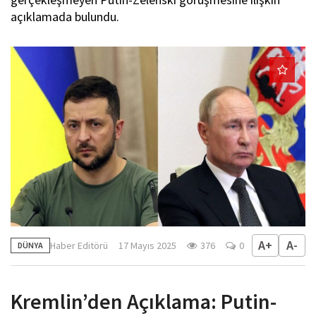
açıklamada bulundu.
A+
A-
Haber Editörü
17 Mayıs 2025
376
0
DÜNYA
Kremlin’den Açıklama: Putin-