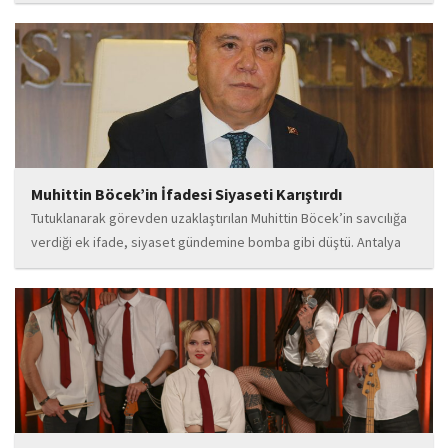
flamenco kültürünün büyüleyici atmosferinden etkilenerek
kendisini bu alana yönlendirdi. Saatler süren disiplinli çalışmalar,
teknik gelişim ve müziğe olan tutkusu, onu kısa...
Muhittin Böcek’in İfadesi Siyaseti Karıştırdı
Tutuklanarak görevden uzaklaştırılan Muhittin Böcek’in savcılığa
verdiği ek ifade, siyaset gündemine bomba gibi düştü. Antalya
Cumhuriyet Savcılığı’na kendi isteğiyle başvurarak ifade verdiği
öğrenilen Böcek’in açıklamalarında, 31 Mart 2024 yerel
seçimleri...