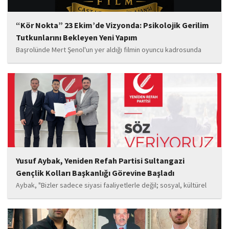
“Kör Nokta” 23 Ekim’de Vizyonda: Psikolojik Gerilim
Tutkunlarını Bekleyen Yeni Yapım
Başrolünde Mert Şenol'un yer aldığı filmin oyuncu kadrosunda
Esma Kıyanç, Ayşe Aktaş, Berna Kıyanç, Gökay Alpaslan Şahin,
Sema Yaldıran, Sıla Altıntaş, İsmail Akkoç, Celal Acar ve çocuk
oyuncu Görkem Akyol...
Yusuf Aybak, Yeniden Refah Partisi Sultangazi
Gençlik Kolları Başkanlığı Görevine Başladı
Aybak, "Bizler sadece siyasi faaliyetlerle değil; sosyal, kültürel
ve manevi değerleri güçlendiren çalışmalarla da gençlerimizin
yanında olacağız. Sultangazi'de birlik ve beraberlik ruhunu daha
da güçlendirecek projeleri hayata geçirmek için ekip...