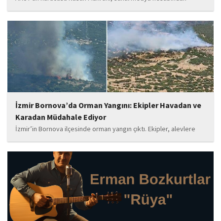
yaptığı '15 Temmuz' paylaşımı nedeniyle 'Halkı kin ve düşmanlığa
tahrik veya aşağılama' suçundan gözaltına alındı. Mahruki,
tutuklama talebiyle Sulh Ceza Hakimliği'ne sevk edildi.
İzmir Bornova’da Orman Yangını: Ekipler Havadan ve
Karadan Müdahale Ediyor
İzmir’in Bornova ilçesinde orman yangın çıktı. Ekipler, alevlere
havadan ve karadan müdahale ediyor.