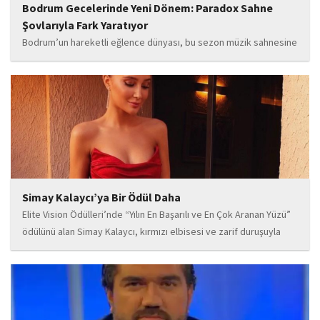
Bodrum Gecelerinde Yeni Dönem: Paradox Sahne
Şovlarıyla Fark Yaratıyor
Bodrum’un hareketli eğlence dünyası, bu sezon müzik sahnesine
iddialı bir giriş yapan “Paradox” ile yeni bir enerji kazanıyor. Güçlü
sahne performansı, uluslararası standartlardaki repertuarı ve
deneyimli müzisyen kadrosuyla dikkat çeken...
Simay Kalaycı’ya Bir Ödül Daha
Elite Vision Ödülleri’nde “Yılın En Başarılı ve En Çok Aranan Yüzü”
ödülünü alan Simay Kalaycı, kırmızı elbisesi ve zarif duruşuyla
geceye damga vurdu. Takı markasıyla da dikkat çeken Kalaycı,
Wilma...