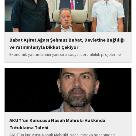
Babat Aşiret Ağası Şehmuz Babat, Devletine Bağlılığı
ve Yatırımlarıyla Dikkat Çekiyor
Ekonomik yatırımlarının yanı sıra sosyal sorumluluk projelerine
de önem veren Babat'ın, eğitim alanında bir lise ile iki okulun
yapımına katkı sunduğu, ayrıca Şırnak'ın çeşitli noktalarında
tamamlanan ve yapımı devam eden...
AKUT’un Kurucusu Nasuh Mahruki Hakkında
Tutuklama Talebi
AKUT'un kurucusu Nasuh Mahruki, sanal medya hesabından