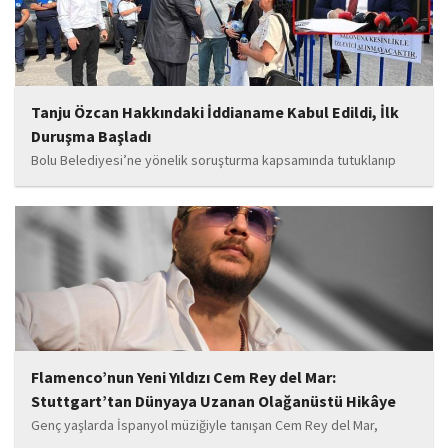
Tanju Özcan Hakkındaki İddianame Kabul Edildi, İlk
Duruşma Başladı
Bolu Belediyesi’ne yönelik soruşturma kapsamında tutuklanıp
belediye başkanlığı görevinden uzaklaştırılan Tanju Özcan’ın da
aralarında bulunduğu 6’sı tutuklu 19 sanığın yargılandığı dava
başladı.
Flamenco’nun Yeni Yıldızı Cem Rey del Mar:
Stuttgart’tan Dünyaya Uzanan Olağanüstü Hikâye
Genç yaşlarda İspanyol müziğiyle tanışan Cem Rey del Mar,