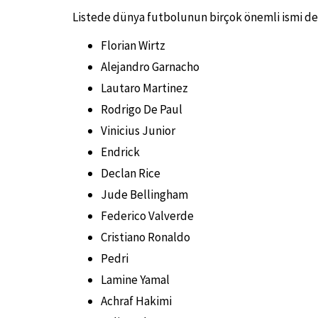
Listede dünya futbolunun birçok önemli ismi de y
Florian Wirtz
Alejandro Garnacho
Lautaro Martinez
Rodrigo De Paul
Vinicius Junior
Endrick
Declan Rice
Jude Bellingham
Federico Valverde
Cristiano Ronaldo
Pedri
Lamine Yamal
Achraf Hakimi