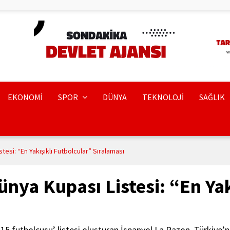
EKONOMİ
SPOR
DÜNYA
TEKNOLOJİ
SAĞLIK
esi: “En Yakışıklı Futbolcular” Sıralaması
nya Kupası Listesi: “En Yak
15 futbolcusu’ listesi oluşturan İspanyol La Razon, Türkiye’ni