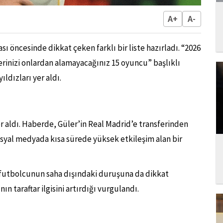
A+
A-
ı öncesinde dikkat çeken farklı bir liste hazırladı. “2026
erinizi onlardan alamayacağınız 15 oyuncu” başlıklı
dızları yer aldı.
ı
er aldı. Haberde, Güler’in Real Madrid’e transferinden
osyal medyada kısa sürede yüksek etkileşim alan bir
 futbolcunun saha dışındaki duruşuna da dikkat
n taraftar ilgisini artırdığı vurgulandı.