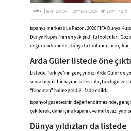
Haber Editörü
20 Mayıs 2026
1837
0
SPOR
İspanya merkezli La Razon, 2026 FIFA Dünya Kupas
Dünya Kupası’nın en yakışıklı futbolcuları: Gözl
değerlendirmede, dünya futbolunun öne çıkan yıl
Arda Güler listede öne çıkt
Listede Türkiye’nin genç yıldızı Arda Güler de y
sonra büyük bir hayran kitlesi oluşturduğu ve s
“fenomen” haline geldiği ifade edildi.
İspanyol gazetesinin değerlendirmesinde, genç
çekilerek, daha içine kapanık ve mütevazı yapısını
Dünya yıldızları da listede