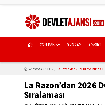
SON DAKİKA
GÜNDEM
SİYASET
Anasayfa
SPOR
La Razon’dan 2026 Dünya Kupası List
La Razon’dan 2026 Dü
Sıralaması
2026 Dünya Kupası için ‘turnuvanın en yakışıklı 