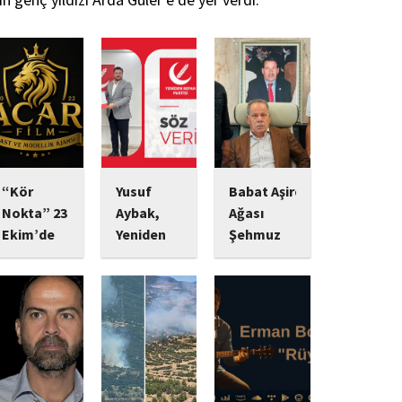
“Kör
Yusuf
Babat Aşiret
Nokta” 23
Aybak,
Ağası
Ekim’de
Yeniden
Şehmuz
Vizyonda:
Refah
Babat,
Psikolojik
Partisi
Devletine
Gerilim
Sultangazi
Bağlılığı ve
Tutkunlarını
Gençlik
Yatırımlarıyla
Bekleyen
Kolları
Dikkat
Yeni Yapım
Başkanlığı
Çekiyor
Görevine
Başrolünde
Ekonomik