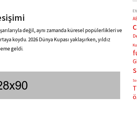
Et
esişimi
A
şarılarıyla değil, aynı zamanda küresel popülerlikleri ve
D
ortaya koydu. 2026 Dünya Kupası yaklaşırken, yıldız
Ku
deme geldi.
f
G
So
T
ö