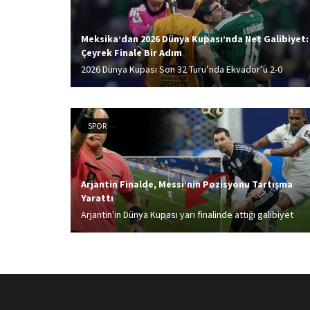
Meksika’dan 2026 Dünya Kupası’nda Net Galibiyet:
Çeyrek Finale Bir Adım
2026 Dünya Kupası Son 32 Turu’nda Ekvador’u 2-0
mağlup eden Meksika, son 16 turuna yükseldi.
Turnuvanın ev sahiplerinden birisi olan Meksika,
turnuvanın gol yemeyen iki takımından birisi
SPOR
konumunda bulunuyor.
Arjantin Finalde, Messi’nin Pozisyonu Tartışma
Yarattı
Arjantin'in Dünya Kupası yarı finalinde attığı galibiyet
golü tartışma yarattı. İngiliz taraftarlar, Djed Spence'e
yapılan faul nedeniyle golün iptal edilmesi gerektiğine
savundu. Tartışmalı pozisyon İngiliz basınında yer
alırken akıllara Mısır...