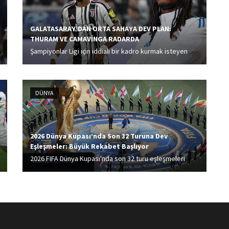
GALATASARAY’DAN ORTA SAHAYA DEV PLAN:
THURAM VE CAMAVİNGA RADARDA
Şampiyonlar Ligi için iddialı bir kadro kurmak isteyen
Galatasaray gündemine iki dünya yıldızını aldı. Sarı-
kırmızılılar oyuncudan gelecek cevaba göre şartları
zorlayacak.
DÜNYA
2026 Dünya Kupası’nda Son 32 Turuna Dev
Eşleşmeler: Büyük Rekabet Başlıyor
2026 FIFA Dünya Kupası'nda son 32 turu eşleşmeleri
belli oldu.