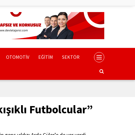
OTOMOTİV
EĞİTİM
SEKTÖR
ışıklı Futbolcular”
n genç yıldızı Arda Güler’e de yer verdi.