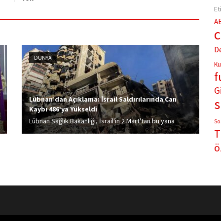
Et
A
D
DÜNYA
Ku
f
G
Lübnan’dan Açıklama: İsrail Saldırılarında Can
Kaybı 486’ya Yükseldi
Lübnan Sağlık Bakanlığı, İsrail'in 2 Mart'tan bu yana
So
T
ülkeye gerçekleştirdiği saldırılarda hayatını
kaybedenlerin sayısının 92 artarak 486'ya, yaralı
ö
sayısının ise 1313'e yükseldiğini bildirdi.