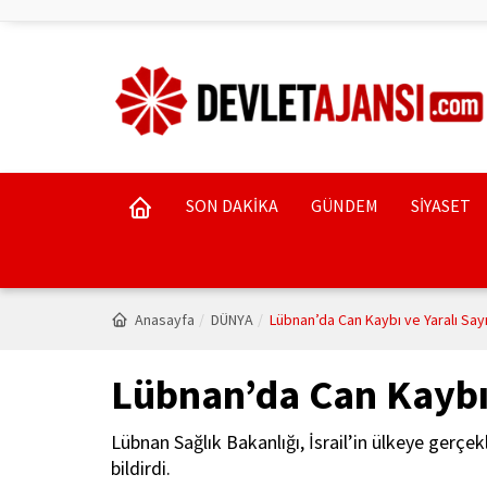
SON DAKİKA
GÜNDEM
SİYASET
Anasayfa
DÜNYA
Lübnan’da Can Kaybı ve Yaralı Sayı
Lübnan’da Can Kaybı 
Lübnan Sağlık Bakanlığı, İsrail’in ülkeye gerçekle
bildirdi.