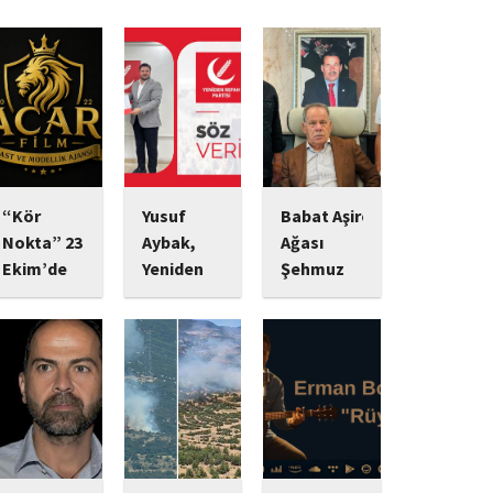
“Kör
Yusuf
Babat Aşiret
Nokta” 23
Aybak,
Ağası
Ekim’de
Yeniden
Şehmuz
Vizyonda:
Refah
Babat,
Psikolojik
Partisi
Devletine
Gerilim
Sultangazi
Bağlılığı ve
Tutkunlarını
Gençlik
Yatırımlarıyla
Bekleyen
Kolları
Dikkat
Yeni Yapım
Başkanlığı
Çekiyor
Görevine
Başrolünde
Ekonomik
Başladı
Mert
yatırımlarını