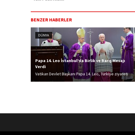
BENZER HABERLER
DÜNYA
Papa 14. Leo İstanbul’da Birlik ve Barış Mesajı
Verdi
Vatikan Devlet Başkanı Papa 14. Leo, Türkiye ziyareti
kapsamında bulunduğu İstanbul'da düzenlediği ayinde
karşılıklı saygı ve barış mesajları verdi.