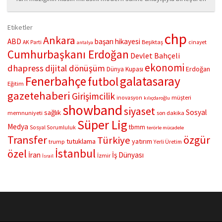
“Çifte Nağme” projesi, ilk konserini İstanbul Ataşehir’de bulunan
Mustafa Saffet Kültür Merkezi sahnesinde sanatseverlerle
Etiketler
buluşturdu. Yoğun katılımla gerçekleşen gece, müzikal çeşitlilik
chp
Ankara
ABD
başarı hikayesi
Beşiktaş
AK Parti
cinayet
antalya
ve...
Cumhurbaşkanı Erdoğan
Devlet Bahçeli
ekonomi
dhapress
dijital dönüşüm
Erdoğan
Dünya Kupası
Fenerbahçe
galatasaray
futbol
Eğitim
gazetehaberi
Girişimcilik
müşteri
inovasyon
kılıçdaroğlu
showband
siyaset
Sosyal
sağlık
memnuniyeti
son dakika
Süper Lig
Medya
tbmm
Sosyal Sorumluluk
terörle mücadele
Transfer
özgür
Türkiye
tutuklama
yatırım
trump
Yerli Üretim
İstanbul
özel
İran
İş Dünyası
İzmir
İsrail