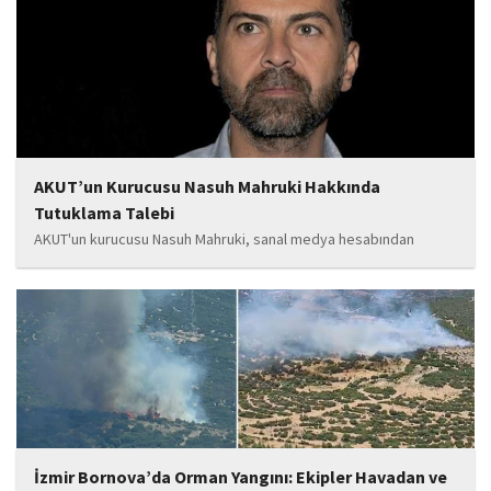
yapımına katkı sunduğu, ayrıca Şırnak'ın çeşitli noktalarında
tamamlanan ve yapımı devam eden...
AKUT’un Kurucusu Nasuh Mahruki Hakkında
Tutuklama Talebi
AKUT'un kurucusu Nasuh Mahruki, sanal medya hesabından
yaptığı '15 Temmuz' paylaşımı nedeniyle 'Halkı kin ve düşmanlığa
tahrik veya aşağılama' suçundan gözaltına alındı. Mahruki,
tutuklama talebiyle Sulh Ceza Hakimliği'ne sevk edildi.
İzmir Bornova’da Orman Yangını: Ekipler Havadan ve