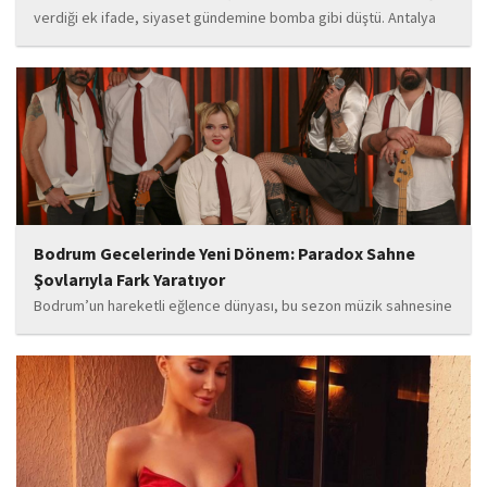
verdiği ek ifade, siyaset gündemine bomba gibi düştü. Antalya
Cumhuriyet Savcılığı’na kendi isteğiyle başvurarak ifade verdiği
öğrenilen Böcek’in açıklamalarında, 31 Mart 2024 yerel
seçimleri...
Bodrum Gecelerinde Yeni Dönem: Paradox Sahne
Şovlarıyla Fark Yaratıyor
Bodrum’un hareketli eğlence dünyası, bu sezon müzik sahnesine
iddialı bir giriş yapan “Paradox” ile yeni bir enerji kazanıyor. Güçlü
sahne performansı, uluslararası standartlardaki repertuarı ve
deneyimli müzisyen kadrosuyla dikkat çeken...