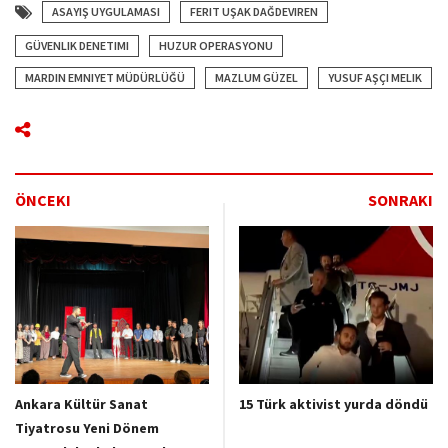
ASAYIŞ UYGULAMASI
FERIT UŞAK DAĞDEVIREN
GÜVENLIK DENETIMI
HUZUR OPERASYONU
MARDIN EMNIYET MÜDÜRLÜĞÜ
MAZLUM GÜZEL
YUSUF AŞÇI MELIK
ÖNCEKI
SONRAKI
Ankara Kültür Sanat
15 Türk aktivist yurda döndü
Tiyatrosu Yeni Dönem