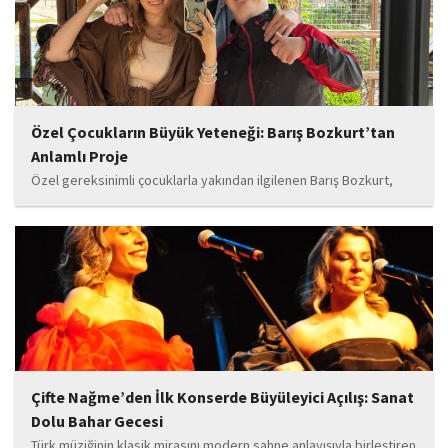
Özel Çocukların Büyük Yeteneği: Barış Bozkurt’tan
Anlamlı Proje
Özel gereksinimli çocuklarla yakından ilgilenen Barış Bozkurt,
hayata geçirdiği örnek çalışma ile hem eğitim camiasının hem de
toplumun dikkatini çekiyor. “Hayatta yaşattığın mutluluk en güzel
hediyedir” anlayışıyla yola çıkan Bozkurt,...
Çifte Nağme’den İlk Konserde Büyüleyici Açılış: Sanat
Dolu Bahar Gecesi
Türk müziğinin klasik mirasını modern sahne anlayışıyla birleştiren