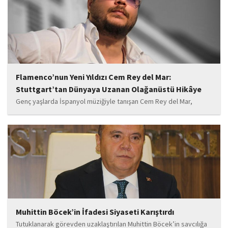
başladı.
Flamenco’nun Yeni Yıldızı Cem Rey del Mar:
Stuttgart’tan Dünyaya Uzanan Olağanüstü Hikâye
Genç yaşlarda İspanyol müziğiyle tanışan Cem Rey del Mar,
flamenco kültürünün büyüleyici atmosferinden etkilenerek
kendisini bu alana yönlendirdi. Saatler süren disiplinli çalışmalar,
teknik gelişim ve müziğe olan tutkusu, onu kısa...
Muhittin Böcek’in İfadesi Siyaseti Karıştırdı
Tutuklanarak görevden uzaklaştırılan Muhittin Böcek’in savcılığa