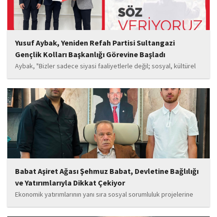
Yusuf Aybak, Yeniden Refah Partisi Sultangazi
Gençlik Kolları Başkanlığı Görevine Başladı
Aybak, "Bizler sadece siyasi faaliyetlerle değil; sosyal, kültürel
ve manevi değerleri güçlendiren çalışmalarla da gençlerimizin
yanında olacağız. Sultangazi'de birlik ve beraberlik ruhunu daha
da güçlendirecek projeleri hayata geçirmek için ekip...
Babat Aşiret Ağası Şehmuz Babat, Devletine Bağlılığı
ve Yatırımlarıyla Dikkat Çekiyor
Ekonomik yatırımlarının yanı sıra sosyal sorumluluk projelerine
de önem veren Babat'ın, eğitim alanında bir lise ile iki okulun