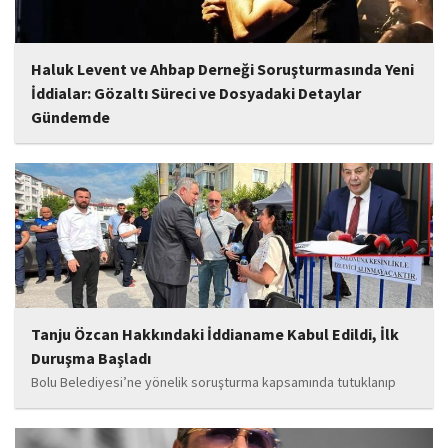
Haluk Levent ve Ahbap Derneği Soruşturmasında Yeni
İddialar: Gözaltı Süreci ve Dosyadaki Detaylar
Gündemde
İstanbul Cumhuriyet Başsavcılığı tarafından yürütülen ve Haluk
Levent ile kurucusu olduğu Ahbap Derneği'ni kapsadığı belirtilen
soruşturmaya ilişkin yeni iddialar gündeme geldi. Edinilen
bilgilere göre, soruşturmanın ani bir operasyonla değil, aylar...
Tanju Özcan Hakkındaki İddianame Kabul Edildi, İlk
Duruşma Başladı
Bolu Belediyesi’ne yönelik soruşturma kapsamında tutuklanıp
belediye başkanlığı görevinden uzaklaştırılan Tanju Özcan’ın da
aralarında bulunduğu 6’sı tutuklu 19 sanığın yargılandığı dava