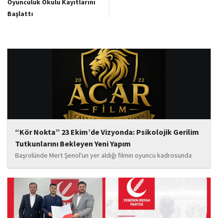
Oyunculuk Okulu Kayıtlarını
Başlattı
“Kör Nokta” 23 Ekim’de Vizyonda: Psikolojik Gerilim
Tutkunlarını Bekleyen Yeni Yapım
Başrolünde Mert Şenol'un yer aldığı filmin oyuncu kadrosunda
Esma Kıyanç, Ayşe Aktaş, Berna Kıyanç, Gökay Alpaslan Şahin,
Sema Yaldıran, Sıla Altıntaş, İsmail Akkoç, Celal Acar ve çocuk
oyuncu Görkem Akyol...