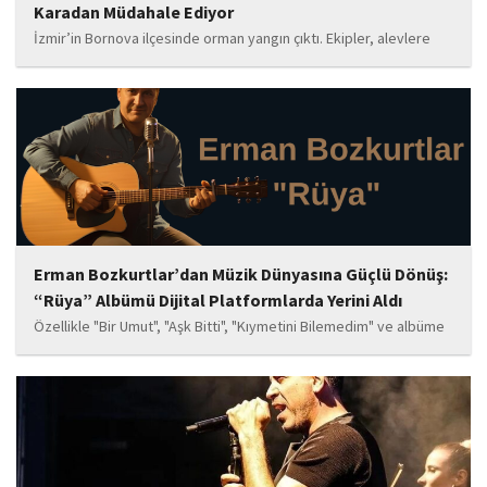
Karadan Müdahale Ediyor
İzmir’in Bornova ilçesinde orman yangın çıktı. Ekipler, alevlere
havadan ve karadan müdahale ediyor.
Erman Bozkurtlar’dan Müzik Dünyasına Güçlü Dönüş:
“Rüya” Albümü Dijital Platformlarda Yerini Aldı
Özellikle "Bir Umut", "Aşk Bitti", "Kıymetini Bilemedim" ve albüme
adını veren "Rüya" parçalarının kısa süre içerisinde öne çıkan
eserler arasında yer alması bekleniyor. Albüm, sanatçının önceki
çalışmalarına göre daha olgun,...