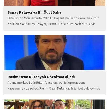
Simay Kalaycı’ya Bir Ödül Daha
Elite Vision Ödülleri’nde “Yılın En Başarılı ve En Çok Aranan Yüzü”
ödülünü alan Simay Kalaycı, kırmızı elbisesi ve zarif duruşuyla
geceye damga vurdu. Takı markasıyla da dikkat çeken Kalaycı,
Wilma...
Rasim Ozan Kütahyalı Gözaltına Alındı
Adana merkezli yürütülen 'yasa dışı bahis' operasyonu
kapsamında gazeteci Rasim Ozan Kütahyalı İstanbul'daki evinde
gözaltına alındı.