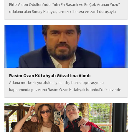
Elite Vision Ödülleri’nde “Yılın En Başarılı ve En Çok Aranan Yüzü”
ödülünü alan Simay Kalaycı, kırmızı elbisesi ve zarif duruşuyla
geceye damga vurdu. Takı markasıyla da dikkat çeken Kalaycı,
Wilma...
Rasim Ozan Kütahyalı Gözaltına Alındı
Adana merkezli yürütülen 'yasa dışı bahis' operasyonu
kapsamında gazeteci Rasim Ozan Kütahyalı İstanbul'daki evinde
gözaltına alındı.