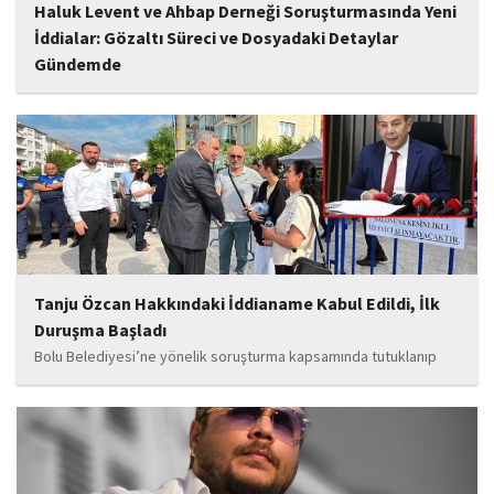
Haluk Levent ve Ahbap Derneği Soruşturmasında Yeni
İddialar: Gözaltı Süreci ve Dosyadaki Detaylar
Gündemde
İstanbul Cumhuriyet Başsavcılığı tarafından yürütülen ve Haluk
Levent ile kurucusu olduğu Ahbap Derneği'ni kapsadığı belirtilen
soruşturmaya ilişkin yeni iddialar gündeme geldi. Edinilen
bilgilere göre, soruşturmanın ani bir operasyonla değil, aylar...
Tanju Özcan Hakkındaki İddianame Kabul Edildi, İlk
Duruşma Başladı
Bolu Belediyesi’ne yönelik soruşturma kapsamında tutuklanıp
belediye başkanlığı görevinden uzaklaştırılan Tanju Özcan’ın da
aralarında bulunduğu 6’sı tutuklu 19 sanığın yargılandığı dava
başladı.