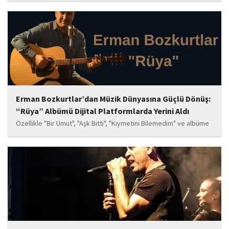
havadan ve karadan müdahale ediyor.
Erman Bozkurtlar’dan Müzik Dünyasına Güçlü Dönüş:
“Rüya” Albümü Dijital Platformlarda Yerini Aldı
Özellikle "Bir Umut", "Aşk Bitti", "Kıymetini Bilemedim" ve albüme
adını veren "Rüya" parçalarının kısa süre içerisinde öne çıkan
eserler arasında yer alması bekleniyor. Albüm, sanatçının önceki
çalışmalarına göre daha olgun,...