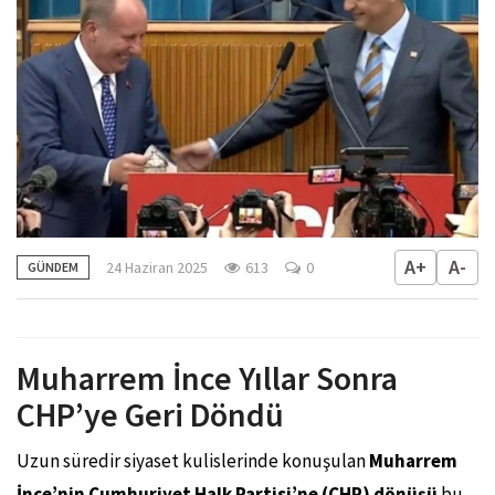
A+
A-
24 Haziran 2025
613
0
GÜNDEM
Muharrem İnce Yıllar Sonra
CHP’ye Geri Döndü
Uzun süredir siyaset kulislerinde konuşulan
Muharrem
İnce’nin Cumhuriyet Halk Partisi’ne (CHP) dönüşü
bu