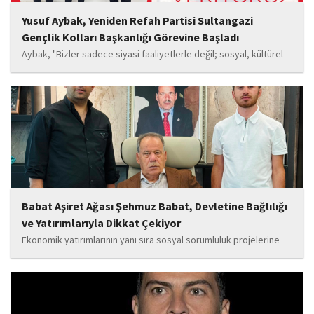
Yusuf Aybak, Yeniden Refah Partisi Sultangazi
Gençlik Kolları Başkanlığı Görevine Başladı
Aybak, "Bizler sadece siyasi faaliyetlerle değil; sosyal, kültürel
ve manevi değerleri güçlendiren çalışmalarla da gençlerimizin
yanında olacağız. Sultangazi'de birlik ve beraberlik ruhunu daha
da güçlendirecek projeleri hayata geçirmek için ekip...
Babat Aşiret Ağası Şehmuz Babat, Devletine Bağlılığı
ve Yatırımlarıyla Dikkat Çekiyor
Ekonomik yatırımlarının yanı sıra sosyal sorumluluk projelerine
de önem veren Babat'ın, eğitim alanında bir lise ile iki okulun
yapımına katkı sunduğu, ayrıca Şırnak'ın çeşitli noktalarında
tamamlanan ve yapımı devam eden...