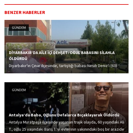
BENZER HABERLER
GÜNDEM
DİYARBAKIR’DA AİLE İÇİ DEHŞET: OĞUL BABASINI SİLAHLA
ÖLDÜRDÜ
Diyarbakır'ın Çınar ilçesinde, tartıştığı babası Nesih Deniz'i (63)
tabancayla öldüren M.D. (34), gözaltına alındı.
GÜNDEM
Antalya’da Baba, Oğlunu Defalarca Bıçaklayarak Öldürdü
Antalya Muratpaşa ilçesinde yaşanan trajik olayda, 60 yaşındaki Ali
T., oğlu 25 yaşındaki Barış T.’yi evlerinin yakınındaki boş bir arazide