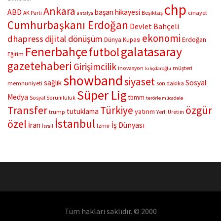
buluşturdu. Yoğun katılımla gerçekleşen gece, müzikal çeşitlilik
chp
Ankara
ABD
başarı hikayesi
Beşiktaş
cinayet
AK Parti
antalya
ve...
Cumhurbaşkanı Erdoğan
Devlet Bahçeli
ekonomi
dhapress
dijital dönüşüm
Erdoğan
Dünya Kupası
Fenerbahçe
galatasaray
futbol
Eğitim
gazetehaberi
Girişimcilik
müşteri
inovasyon
kılıçdaroğlu
showband
siyaset
sağlık
Sosyal
memnuniyeti
son dakika
Süper Lig
Medya
tbmm
Sosyal Sorumluluk
terörle mücadele
Transfer
Türkiye
özgür
tutuklama
yatırım
trump
Yerli Üretim
İstanbul
özel
İş Dünyası
İran
İzmir
İsrail
Tüm hakları saklıdır. © 2000