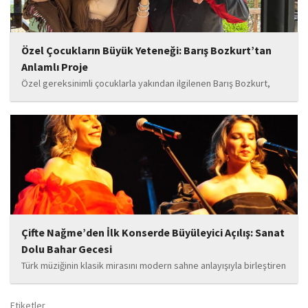
Özel Çocukların Büyük Yeteneği: Barış Bozkurt’tan
Anlamlı Proje
Özel gereksinimli çocuklarla yakından ilgilenen Barış Bozkurt,
hayata geçirdiği örnek çalışma ile hem eğitim camiasının hem de
toplumun dikkatini çekiyor. “Hayatta yaşattığın mutluluk en güzel
hediyedir” anlayışıyla yola çıkan Bozkurt,...
Çifte Nağme’den İlk Konserde Büyüleyici Açılış: Sanat
Dolu Bahar Gecesi
Türk müziğinin klasik mirasını modern sahne anlayışıyla birleştiren
“Çifte Nağme” projesi, ilk konserini İstanbul Ataşehir’de bulunan
Mustafa Saffet Kültür Merkezi sahnesinde sanatseverlerle
Etiketler