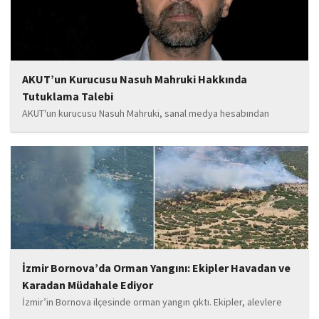
AKUT’un Kurucusu Nasuh Mahruki Hakkında
Tutuklama Talebi
AKUT'un kurucusu Nasuh Mahruki, sanal medya hesabından
yaptığı '15 Temmuz' paylaşımı nedeniyle 'Halkı kin ve düşmanlığa
tahrik veya aşağılama' suçundan gözaltına alındı. Mahruki,
tutuklama talebiyle Sulh Ceza Hakimliği'ne sevk edildi.
İzmir Bornova’da Orman Yangını: Ekipler Havadan ve
Karadan Müdahale Ediyor
İzmir’in Bornova ilçesinde orman yangın çıktı. Ekipler, alevlere