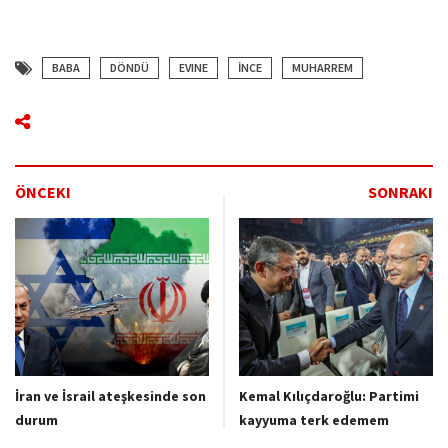
BABA
DÖNDÜ
EVINE
İNCE
MUHARREM
ÖNCEKI
SONRAKI
İran ve İsrail ateşkesinde son
Kemal Kılıçdaroğlu: Partimi
durum
kayyuma terk edemem