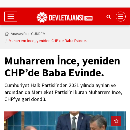
T
o
g
Anasayfa
GÜNDEM
g
Muharrem İnce, yeniden CHP’de Baba Evinde.
l
e
Muharrem İnce, yeniden
N
a
CHP’de Baba Evinde.
v
i
Cumhuriyet Halk Partisi’nden 2021 yılında ayrılan ve
g
ardından da Memleket Partisi’ni kuran Muharrem İnce,
a
CHP’ye geri döndü.
t
i
o
n