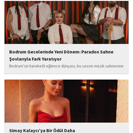
öğrenilen Böcek’in açıklamalarında, 31 Mart 2024 yerel
seçimleri...
Bodrum Gecelerinde Yeni Dönem: Paradox Sahne
Şovlarıyla Fark Yaratıyor
Bodrum’un hareketli eğlence dünyası, bu sezon müzik sahnesine
iddialı bir giriş yapan “Paradox” ile yeni bir enerji kazanıyor. Güçlü
sahne performansı, uluslararası standartlardaki repertuarı ve
deneyimli müzisyen kadrosuyla dikkat çeken...
Simay Kalaycı’ya Bir Ödül Daha