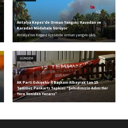
Antalya Kepez’de Orman Yangını: Havadan ve
Karadan Müdahale Sürüyor
Antalya'nın Kepez ilçesinde orman yangını çıktı.
Alevlere havadan ve karadan müdahale ediliyor.
GÜNDEM
AK Parti Eskişehir İl Başkanı Albayrak’tan 15
Temmuz Pankartı Tepkisi: “Şehidimizin Adını Her
Yere Yeniden Yazarız”
AK Parti Eskişehir İl Başkanı Gürhan Albayrak ve İl
Teşkilat Başkanı Erkan Koca, Hamamyolu Caddesi'ndeki
15 Temmuz Demokrasi ve Milli Birlik Günü dolayısıyla
düzenlenecek bazı etkinliklere ilişkin afişlerin