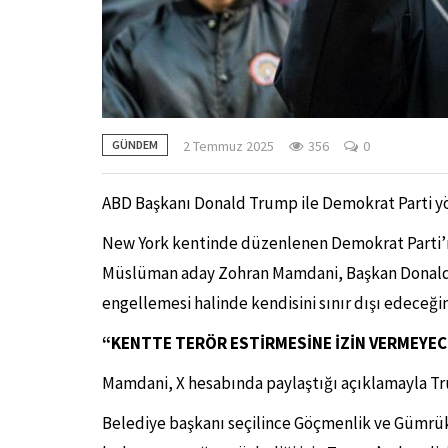
2 Temmuz 2025
356
0
GÜNDEM
ABD Başkanı Donald Trump ile Demokrat Parti yön
New York kentinde düzenlenen Demokrat Parti’ni
Müslüman aday Zohran Mamdani, Başkan Donald
engellemesi halinde kendisini sınır dışı edeceğine
“KENTTE TERÖR ESTİRMESİNE İZİN VERMEYE
Mamdani, X hesabında paylaştığı açıklamayla Tru
Belediye başkanı seçilince Göçmenlik ve Gümrük M