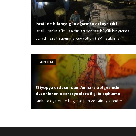
İsrail’de bilanço gün ağarınca ortaya çıktı
İsrail, İran'ın güçlü saldırıları sonrası büyük bir yıkıma
uğradı. İsrail Savunma Kuvvetleri (İSK), saldırılar
nedeniyle 9 binanın yıkıldığını, 3 kişinin öldüğünü ve 91
kişinin yaralandığını bildirdi.
GÜNDEM
Etiyopya ordusundan, Amhara bölgesinde
düzenlenen operasyonlara ilişkin açıklama
Amhara eyaletine bağlı Gojjam ve Güney Gonder
bölgelerinde düzenlenen operasyonlar sonrası
bilgilendirmede bulunan Etiyopya ordusu,
operasyonlarda isyancı Fano grubuna mensup 83
milisin etkisiz hale getirildiğini duyurdu.