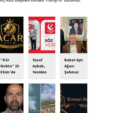
“Kör
Yusuf
Babat Aşiret
Nokta” 23
Aybak,
Ağası
Ekim’de
Yeniden
Şehmuz
Vizyonda:
Refah
Babat,
Psikolojik
Partisi
Devletine
Gerilim
Sultangazi
Bağlılığı ve
Tutkunlarını
Gençlik
Yatırımlarıyla
Bekleyen
Kolları
Dikkat
Yeni Yapım
Başkanlığı
Çekiyor