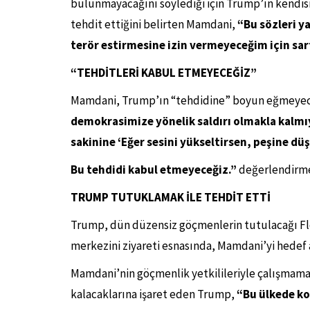
bulunmayacağını söylediği için Trump’ın kendisi
tehdit ettiğini belirten Mamdani,
“Bu sözleri y
terör estirmesine izin vermeyeceğim için sarf
“TEHDİTLERİ KABUL ETMEYECEĞİZ”
Mamdani, Trump’ın “tehdidine” boyun eğmeyec
demokrasimize yönelik saldırı olmakla kalmıy
sakinine ‘Eğer sesini yükseltirsen, peşine dü
Bu tehdidi kabul etmeyeceğiz.”
değerlendirm
TRUMP TUTUKLAMAK İLE TEHDİT ETTİ
Trump, dün düzensiz göçmenlerin tutulacağı Fl
merkezini ziyareti esnasında, Mamdani’yi hedef
Mamdani’nin göçmenlik yetkilileriyle çalışmam
kalacaklarına işaret eden Trump,
“Bu ülkede ko