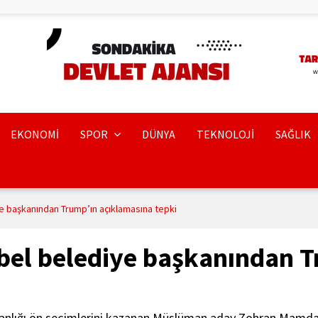
EKONOMİ
SPOR
DÜNYA
TEKNOLOJİ
SAĞLIK
 başkanından Trump’ın açıklamasına tepki
el belediye başkanından T
kanlığı ön seçimlerini kazanan Müslüman aday Zohran Mamda