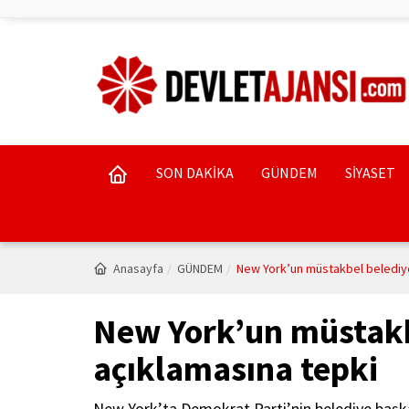
SON DAKİKA
GÜNDEM
SİYASET
Anasayfa
GÜNDEM
New York’un müstakbel belediye
New York’un müstakb
açıklamasına tepki
New York’ta Demokrat Parti’nin belediye baş