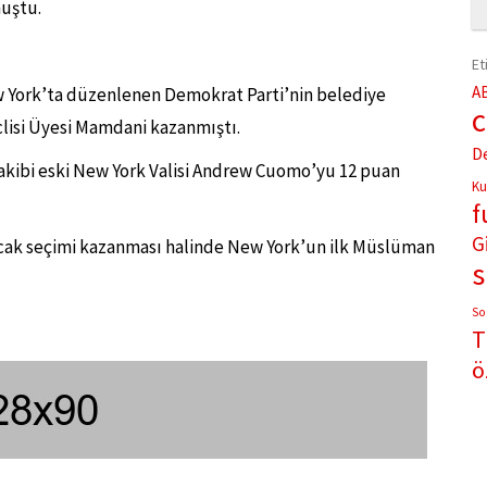
uştu.
Et
A
w York’ta düzenlenen Demokrat Parti’nin belediye
clisi Üyesi Mamdani kazanmıştı.
D
rakibi eski New York Valisi Andrew Cuomo’yu 12 puan
Ku
f
G
acak seçimi kazanması halinde New York’un ilk Müslüman
So
T
ö