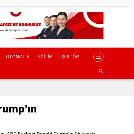
OTOMOTİV
EĞİTİM
SEKTÖR
rump’ın
ni, ABD Başkanı Donald Trump’ın ‘düzensiz