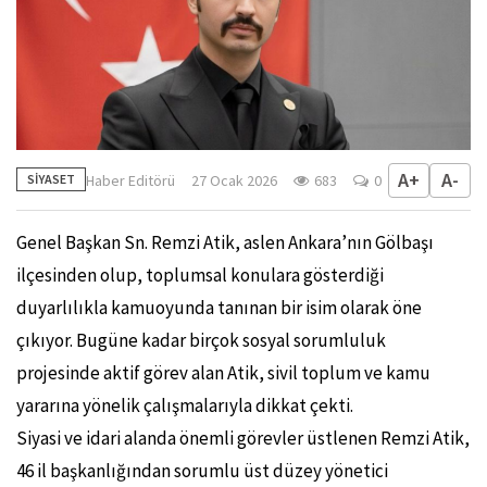
A+
A-
Haber Editörü
27 Ocak 2026
683
0
SİYASET
Genel Başkan Sn. Remzi Atik, aslen Ankara’nın Gölbaşı
ilçesinden olup, toplumsal konulara gösterdiği
duyarlılıkla kamuoyunda tanınan bir isim olarak öne
çıkıyor. Bugüne kadar birçok sosyal sorumluluk
projesinde aktif görev alan Atik, sivil toplum ve kamu
yararına yönelik çalışmalarıyla dikkat çekti.
Siyasi ve idari alanda önemli görevler üstlenen Remzi Atik,
46 il başkanlığından sorumlu üst düzey yönetici