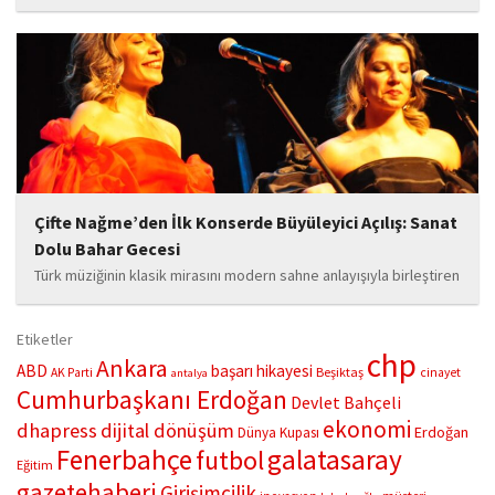
hayata geçirdiği örnek çalışma ile hem eğitim camiasının hem de
toplumun dikkatini çekiyor. “Hayatta yaşattığın mutluluk en güzel
hediyedir” anlayışıyla yola çıkan Bozkurt,...
Çifte Nağme’den İlk Konserde Büyüleyici Açılış: Sanat
Dolu Bahar Gecesi
Türk müziğinin klasik mirasını modern sahne anlayışıyla birleştiren
“Çifte Nağme” projesi, ilk konserini İstanbul Ataşehir’de bulunan
Mustafa Saffet Kültür Merkezi sahnesinde sanatseverlerle
Etiketler
buluşturdu. Yoğun katılımla gerçekleşen gece, müzikal çeşitlilik
chp
Ankara
ABD
başarı hikayesi
Beşiktaş
AK Parti
cinayet
antalya
ve...
Cumhurbaşkanı Erdoğan
Devlet Bahçeli
ekonomi
dhapress
dijital dönüşüm
Erdoğan
Dünya Kupası
Fenerbahçe
galatasaray
futbol
Eğitim
gazetehaberi
Girişimcilik