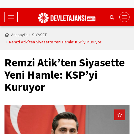
T
o
g
Anasayfa
SİYASET
g
Remzi Atik’ten Siyasette Yeni Hamle: KSP’yi Kuruyor
l
e
Remzi Atik’ten Siyasette
N
a
Yeni Hamle: KSP’yi
v
Kuruyor
i
g
a
t
i
o
n