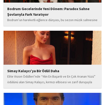
Bodrum Gecelerinde Yeni Dönem: Paradox Sahne
Şovlarıyla Fark Yaratıyor
Bodrum’un hareketli eğlence dünyası, bu sezon müzik sahnesine
iddialı bir giriş yapan “Paradox” ile yeni bir enerji kazanıyor. Güçlü
sahne performansı, uluslararası standartlardaki repertuarı ve
deneyimli müzisyen kadrosuyla dikkat çeken...
Simay Kalaycı’ya Bir Ödül Daha
Elite Vision Ödülleri’nde “Yılın En Başarılı ve En Çok Aranan Yüzü”
ödülünü alan Simay Kalaycı, kırmızı elbisesi ve zarif duruşuyla
geceye damga vurdu. Takı markasıyla da dikkat çeken Kalaycı,
Wilma...