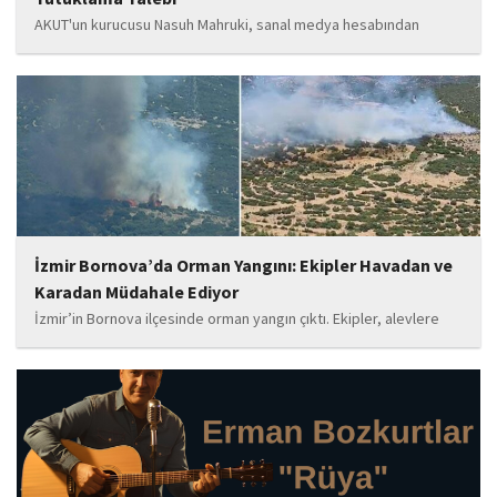
AKUT'un kurucusu Nasuh Mahruki, sanal medya hesabından
yaptığı '15 Temmuz' paylaşımı nedeniyle 'Halkı kin ve düşmanlığa
tahrik veya aşağılama' suçundan gözaltına alındı. Mahruki,
tutuklama talebiyle Sulh Ceza Hakimliği'ne sevk edildi.
İzmir Bornova’da Orman Yangını: Ekipler Havadan ve
Karadan Müdahale Ediyor
İzmir’in Bornova ilçesinde orman yangın çıktı. Ekipler, alevlere
havadan ve karadan müdahale ediyor.