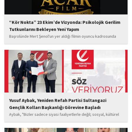
“Kör Nokta” 23 Ekim’de Vizyonda: Psikolojik Gerilim
Tutkunlarını Bekleyen Yeni Yapım
Başrolünde Mert Şenol'un yer aldığı filmin oyuncu kadrosunda
Esma Kıyanç, Ayşe Aktaş, Berna Kıyanç, Gökay Alpaslan Şahin,
Sema Yaldıran, Sıla Altıntaş, İsmail Akkoç, Celal Acar ve çocuk
oyuncu Görkem Akyol...
Yusuf Aybak, Yeniden Refah Partisi Sultangazi
Gençlik Kolları Başkanlığı Görevine Başladı
Aybak, "Bizler sadece siyasi faaliyetlerle değil; sosyal, kültürel
ve manevi değerleri güçlendiren çalışmalarla da gençlerimizin
yanında olacağız. Sultangazi'de birlik ve beraberlik ruhunu daha