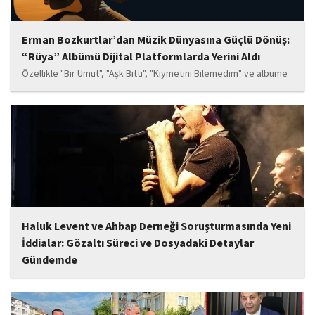
Erman Bozkurtlar’dan Müzik Dünyasına Güçlü Dönüş:
“Rüya” Albümü Dijital Platformlarda Yerini Aldı
Özellikle "Bir Umut", "Aşk Bitti", "Kıymetini Bilemedim" ve albüme
adını veren "Rüya" parçalarının kısa süre içerisinde öne çıkan
eserler arasında yer alması bekleniyor. Albüm, sanatçının önceki
çalışmalarına göre daha olgun,...
Haluk Levent ve Ahbap Derneği Soruşturmasında Yeni
İddialar: Gözaltı Süreci ve Dosyadaki Detaylar
Gündemde
İstanbul Cumhuriyet Başsavcılığı tarafından yürütülen ve Haluk
Levent ile kurucusu olduğu Ahbap Derneği'ni kapsadığı belirtilen
soruşturmaya ilişkin yeni iddialar gündeme geldi. Edinilen