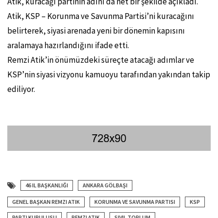
Atik, kuracağı partinin adını da net bir şekilde açıkladı.
Atik, KSP – Korunma ve Savunma Partisi’ni kuracağını
belirterek, siyasi arenada yeni bir dönemin kapısını
aralamaya hazırlandığını ifade etti.
Remzi Atik’in önümüzdeki süreçte atacağı adımlar ve
KSP’nin siyasi vizyonu kamuoyu tarafından yakından takip
ediliyor.
46 IL BAŞKANLIĞI
ANKARA GÖLBAŞI
GENEL BAŞKAN REMZI ATIK
KORUNMA VE SAVUNMA PARTISI
KSP
PARTI KURULUŞU
REMZI ATIK
SIVIL TOPLUM