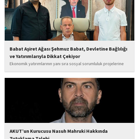
da güçlendirecek projeleri hayata geçirmek için ekip...
Babat Aşiret Ağası Şehmuz Babat, Devletine Bağlılığı
ve Yatırımlarıyla Dikkat Çekiyor
Ekonomik yatırımlarının yanı sıra sosyal sorumluluk projelerine
de önem veren Babat'ın, eğitim alanında bir lise ile iki okulun
yapımına katkı sunduğu, ayrıca Şırnak'ın çeşitli noktalarında
tamamlanan ve yapımı devam eden...
AKUT’un Kurucusu Nasuh Mahruki Hakkında
Tutuklama Talebi