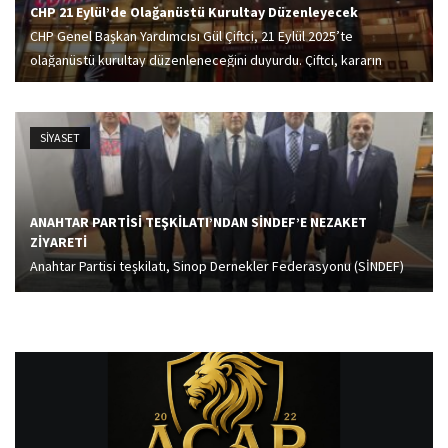
CHP 21 Eylül’de Olağanüstü Kurultay Düzenleyecek
CHP Genel Başkan Yardımcısı Gül Çiftci, 21 Eylül 2025’te
olağanüstü kurultay düzenleneceğini duyurdu. Çiftci, kararın
demokrasiye ve halk iradesine bağlılık göstergesi olduğunu
vurguladı.
SİYASET
ANAHTAR PARTİSİ TEŞKİLATI’NDAN SİNDEF’E NEZAKET
ZİYARETİ
Anahtar Partisi teşkilatı, Sinop Dernekler Federasyonu (SİNDEF)
Genel Başkanı Hasan Dalkıran’a nezaket ziyaretinde bulundu.
Ziyarete; İstanbul İl Başkan Yardımcısı ve Kurumsal İlişkilerden
Sorumlu Hasan Bahçıvan, STK’dan Sorumlu İl Başkan Yardımcısı...