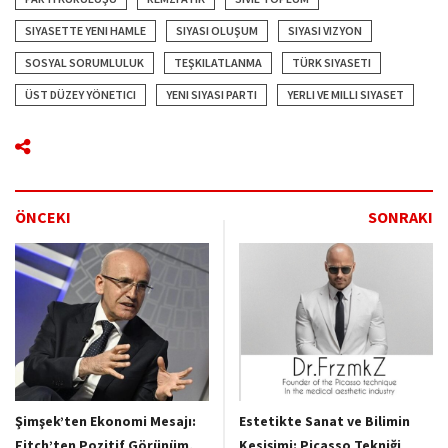
SIYASETTE YENI HAMLE
SIYASI OLUŞUM
SIYASI VIZYON
SOSYAL SORUMLULUK
TEŞKILATLANMA
TÜRK SIYASETI
ÜST DÜZEY YÖNETICI
YENI SIYASI PARTI
YERLI VE MILLI SIYASET
ÖNCEKI
SONRAKI
Şimşek’ten Ekonomi Mesajı:
Estetikte Sanat ve Bilimin
Fitch’ten Pozitif Görünüm,
Kesişimi: Picasso Tekniği