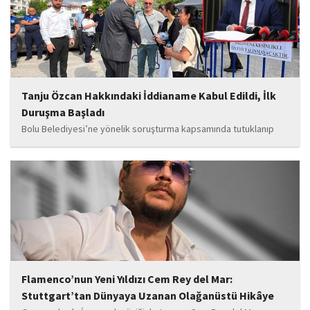
bilgilere göre, soruşturmanın ani bir operasyonla değil, aylar...
Tanju Özcan Hakkındaki İddianame Kabul Edildi, İlk
Duruşma Başladı
Bolu Belediyesi’ne yönelik soruşturma kapsamında tutuklanıp
belediye başkanlığı görevinden uzaklaştırılan Tanju Özcan’ın da
aralarında bulunduğu 6’sı tutuklu 19 sanığın yargılandığı dava
başladı.
Flamenco’nun Yeni Yıldızı Cem Rey del Mar:
Stuttgart’tan Dünyaya Uzanan Olağanüstü Hikâye