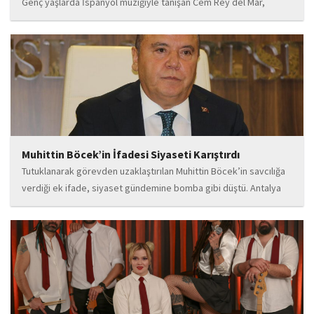
Genç yaşlarda İspanyol müziğiyle tanışan Cem Rey del Mar,
flamenco kültürünün büyüleyici atmosferinden etkilenerek
kendisini bu alana yönlendirdi. Saatler süren disiplinli çalışmalar,
teknik gelişim ve müziğe olan tutkusu, onu kısa...
Muhittin Böcek’in İfadesi Siyaseti Karıştırdı
Tutuklanarak görevden uzaklaştırılan Muhittin Böcek’in savcılığa
verdiği ek ifade, siyaset gündemine bomba gibi düştü. Antalya
Cumhuriyet Savcılığı’na kendi isteğiyle başvurarak ifade verdiği
öğrenilen Böcek’in açıklamalarında, 31 Mart 2024 yerel
seçimleri...