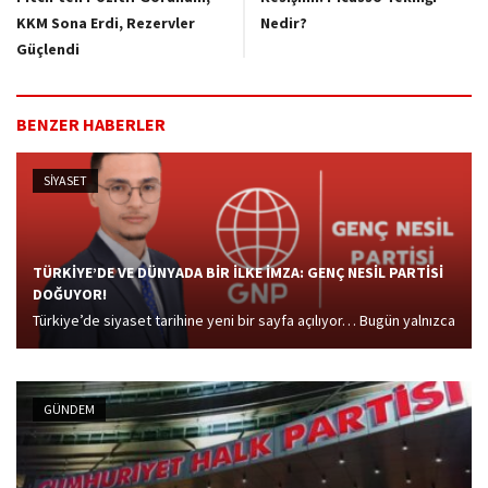
KKM Sona Erdi, Rezervler
Nedir?
Güçlendi
BENZER HABERLER
SİYASET
TÜRKİYE’DE VE DÜNYADA BİR İLKE İMZA: GENÇ NESİL PARTİSİ
DOĞUYOR!
Türkiye’de siyaset tarihine yeni bir sayfa açılıyor… Bugün yalnızca
bir parti değil, bir dönemin ruhu doğuyor. Gençlerin fikirleriyle,
vicdanıyla ve cesaretiyle inşa edilen Genç Nesil Partisi,
Türkiye’nin geleceğine yön verecek...
GÜNDEM