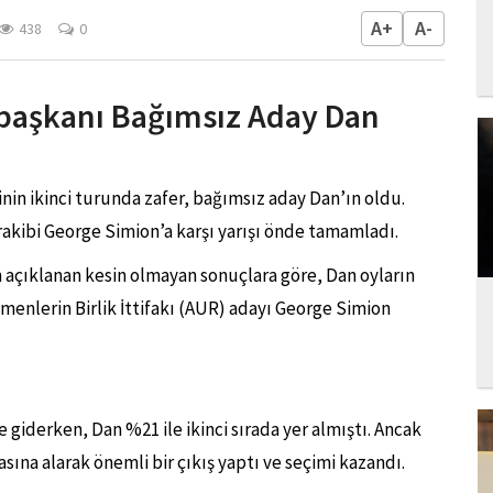
A+
A-
438
0
aşkanı Bağımsız Aday Dan
n ikinci turunda zafer, bağımsız aday Dan’ın oldu.
 rakibi George Simion’a karşı yarışı önde tamamladı.
açıklanan kesin olmayan sonuçlara göre, Dan oyların
enlerin Birlik İttifakı (AUR) adayı George Simion
 giderken, Dan %21 ile ikinci sırada yer almıştı. Ancak
asına alarak önemli bir çıkış yaptı ve seçimi kazandı.