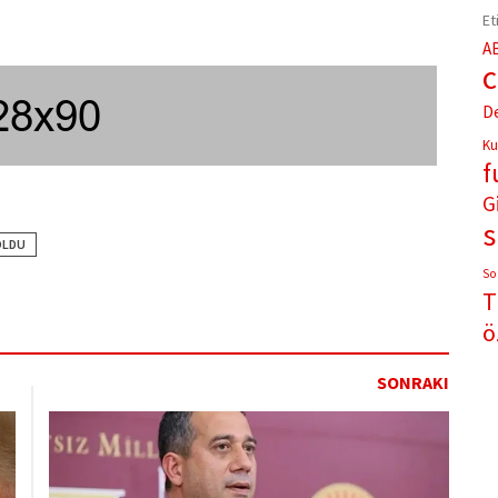
Et
A
D
Ku
f
G
OLDU
So
T
ö
SONRAKI