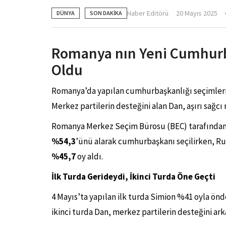
Haber Editörü
20 Mayıs 2025
DÜNYA
SON DAKİKA
Romanya nın Yeni Cumhurb
Oldu
Romanya’da yapılan cumhurbaşkanlığı seçimlerini
Merkez partilerin desteğini alan Dan, aşırı sağcı
Romanya Merkez Seçim Bürosu (BEC) tarafından 
%54,3
’ünü alarak cumhurbaşkanı seçilirken, Rum
%45,7
oy aldı.
İlk Turda Gerideydi, İkinci Turda Öne Geçti
4 Mayıs’ta yapılan ilk turda Simion %41 oyla önde
ikinci turda Dan, merkez partilerin desteğini ark