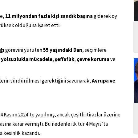
e,
11 milyondan fazla kişi sandık başına
giderek oy
 yüksek olduğuna işaret etti.
ğı
görevini yürüten
55 yaşındaki Dan
, seçimlere
a
yolsuzlukla mücadele
,
şeffaflık
,
çevre koruma
ve
kilerin sürdürülmesi gerektiğini savunarak,
Avrupa ve
 Kasım 2024’te yapılmış, ancak çeşitli itirazlar üzerine
sına karar vermişti. Bu nedenle ilk tur 4 Mayıs’ta
a kesinlik kazandı.