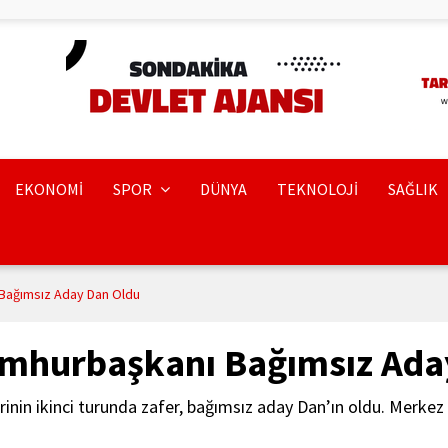
EKONOMİ
SPOR
DÜNYA
TEKNOLOJİ
SAĞLIK
Bağımsız Aday Dan Oldu
umhurbaşkanı Bağımsız Ada
n ikinci turunda zafer, bağımsız aday Dan’ın oldu. Merkez par