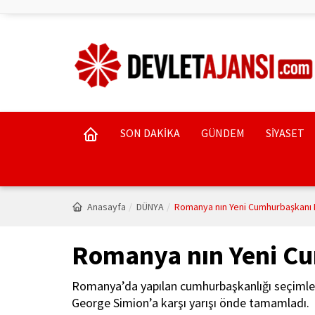
SON DAKİKA
GÜNDEM
SİYASET
Anasayfa
DÜNYA
Romanya nın Yeni Cumhurbaşkanı 
Romanya nın Yeni C
Romanya’da yapılan cumhurbaşkanlığı seçimlerini
George Simion’a karşı yarışı önde tamamladı.